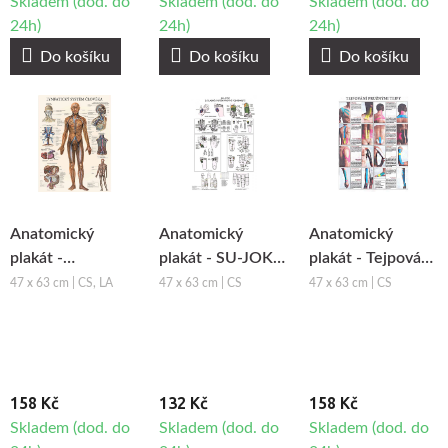
Skladem (dod. do
Skladem (dod. do
Skladem (dod. do
24h)
24h)
24h)
Do košíku
Do košíku
Do košíku
Anatomický
Anatomický
Anatomický
plakát -
plakát - SU-JOK -
plakát - Tejpování
Lymfatický
základní systém
pružnými tejpy
47 x 63 cm | CS, LA
47 x 63 cm | CS
47 x 63 cm | CS
systém člověka
prvotní
podobnosti
158 Kč
132 Kč
158 Kč
Skladem (dod. do
Skladem (dod. do
Skladem (dod. do