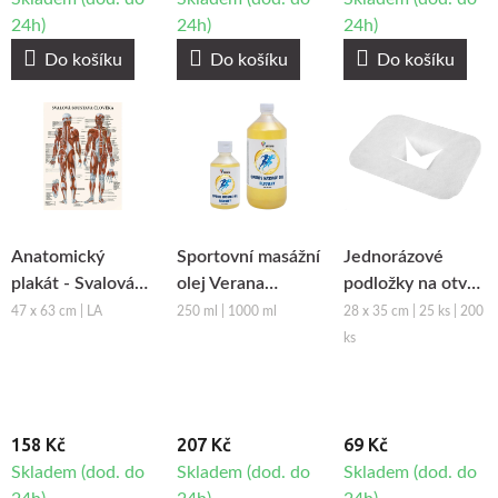
24h)
24h)
24h)
Do košíku
Do košíku
Do košíku
Anatomický
Sportovní masážní
Jednorázové
plakát - Svalová
olej Verana
podložky na otvor
soustava člověka
Recovery
obličeje z netkané
47 x 63 cm | LA
250 ml | 1000 ml
28 x 35 cm | 25 ks | 200
textilie Fabulo
ks
158 Kč
207 Kč
69 Kč
Skladem (dod. do
Skladem (dod. do
Skladem (dod. do