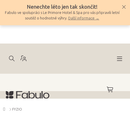
Přejít
Nenechte léto jen tak skončit!
na
Fabulo ve spolupráci s Le Primore Hotel & Spa pro vás připravili letní
obsah
soutěž o hodnotné výhry.
Další informace →
NÁKUPNÍ
KOŠÍK
Domů
FYZIO