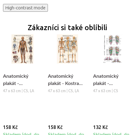
High-contrast mode
Zákazníci si také oblíbili
Anatomický
Anatomický
Anatomický
plakát -
plakát - Kostra
plakát -
Lymfatický
člověka
Reflexologie nohy
47 x 63 cm | CS, LA
47 x 63 cm | CS, LA
47 x 63 cm | CS
systém člověka
158 Kč
158 Kč
132 Kč
Skladem (dod. do
Skladem (dod. do
Skladem (dod. do