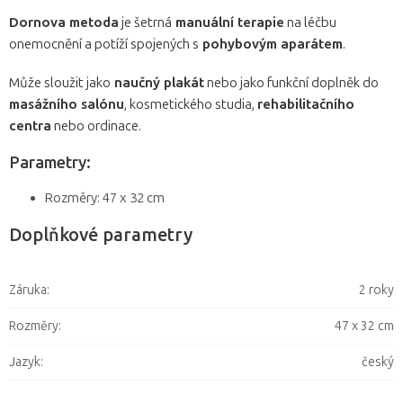
Dornova metoda
je šetrná
manuální terapie
na léčbu
onemocnění a potíží spojených s
pohybovým aparátem
.
Může sloužit jako
naučný plakát
nebo jako funkční doplněk do
masážního salónu
, kosmetického studia,
rehabilitačního
centra
nebo ordinace.
Parametry:
Rozměry: 47 x 32 cm
Doplňkové parametry
Záruka
:
2 roky
Rozměry
:
47 x 32 cm
Jazyk
:
český