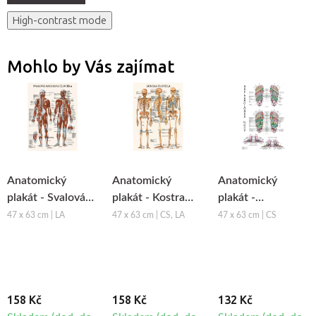
High-contrast mode
Mohlo by Vás zajímat
Anatomický
Anatomický
Anatomický
plakát - Svalová
plakát - Kostra
plakát -
soustava člověka
člověka
Reflexologie nohy
47 x 63 cm | LA
47 x 63 cm | CS, LA
47 x 63 cm | CS
158 Kč
158 Kč
132 Kč