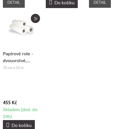
DETAIL
DETAIL
Do košíku
Papírové role -
dvouvrstvé,
perforované 70,
70 cm x 50 m
3ks
455 Kč
Skladem (dod. do
24h)
Do košíku