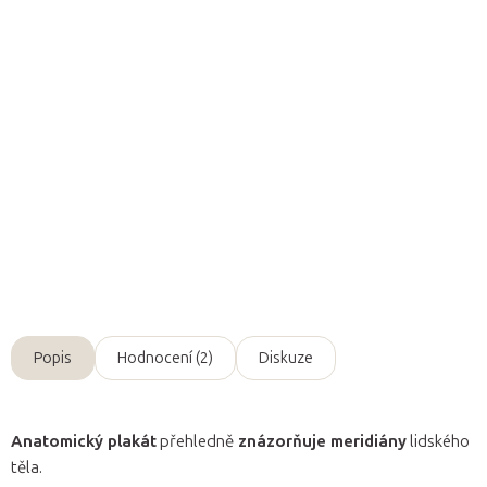
Přidat do košíku
Přehledná anatomická mapa
přináší
ucelený pohled
na
systém meridiánů
v lidském těle v souvislosti
s Dornovou
metodou
s popisky
v češtině
.
Detailní informace
Zeptat se
Popis
Hodnocení (2)
Diskuze
Anatomický plakát
přehledně
znázorňuje meridiány
lidského
těla.