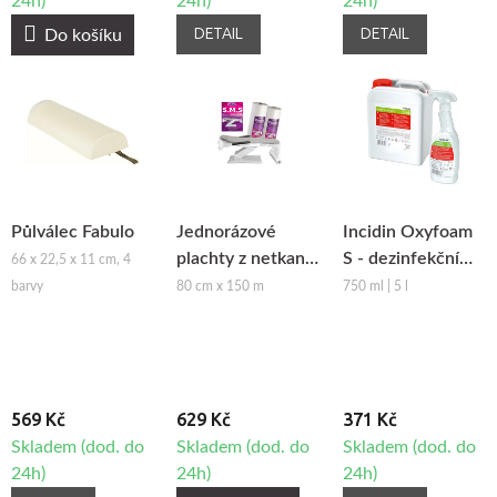
24h)
24h)
24h)
DETAIL
DETAIL
Do košíku
Půlválec Fabulo
Jednorázové
Incidin Oxyfoam
plachty z netkané
S - dezinfekční
66 x 22,5 x 11 cm, 4
textilie
prostředek s
barvy
80 cm x 150 m
750 ml | 5 l
Beautyfor®
čisticím účinkem
569 Kč
629 Kč
371 Kč
Skladem (dod. do
Skladem (dod. do
Skladem (dod. do
24h)
24h)
24h)