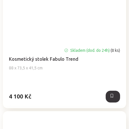
Průměrné
Skladem (dod. do 24h)
(8 ks)
hodnocení
Kosmetický stolek Fabulo Trend
produktu
je
88 x 73,5 x 41,5 cm
5,0
z
5
hvězdiček.
4 100 Kč