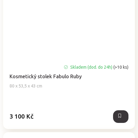
Průměrné
Skladem (dod. do 24h)
(>10 ks)
hodnocení
Kosmetický stolek Fabulo Ruby
produktu
je
80 x 53,5 x 43 cm
5,0
z
5
hvězdiček.
3 100 Kč