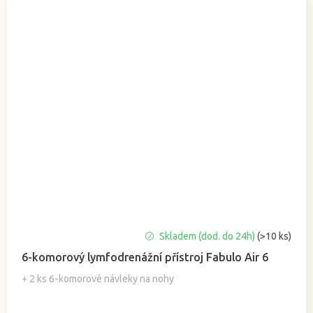
Průměrné
Skladem (dod. do 24h)
(>10 ks)
hodnocení
6-komorový lymfodrenážní přístroj Fabulo Air 6
produktu
je
+ 2 ks 6-komorové návleky na nohy
5,0
z