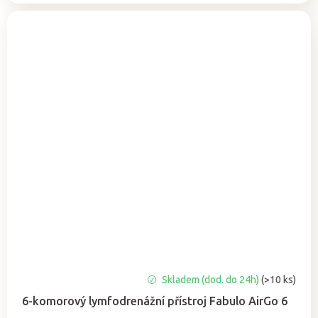
Průměrné
Skladem (dod. do 24h)
(>10 ks)
hodnocení
6-komorový lymfodrenážní přístroj Fabulo AirGo 6
produktu