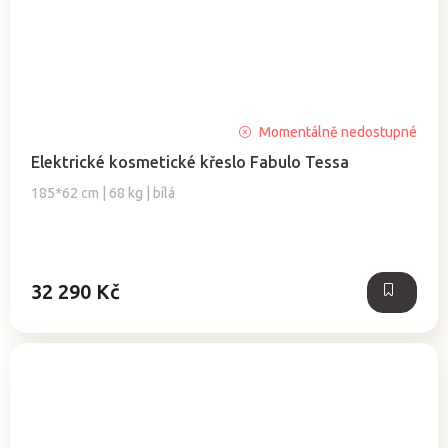
Průměrné
Momentálně nedostupné
hodnocení
Elektrické kosmetické křeslo Fabulo Tessa
produktu
je
185*62 cm | 68 kg | bílá
5,0
z
5
hvězdiček.
32 290 Kč