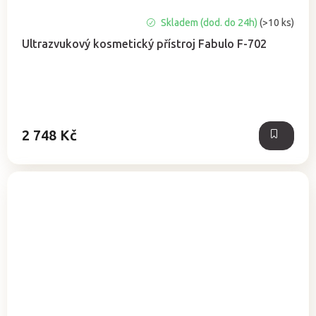
Průměrné
Skladem (dod. do 24h)
(>10 ks)
hodnocení
Ultrazvukový kosmetický přístroj Fabulo F-702
produktu
je
5,0
z
5
hvězdiček.
2 748 Kč