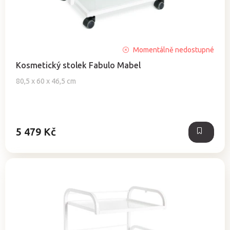
ů
Průměrné
Momentálně nedostupné
hodnocení
Kosmetický stolek Fabulo Mabel
produktu
je
80,5 x 60 x 46,5 cm
5,0
z
5
hvězdiček.
5 479 Kč