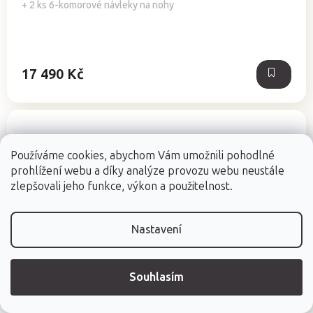
je
+ 2 ks 6-komorové návleky na nohy
5,0
z
5
hvězdiček.
17 490 Kč
Používáme cookies, abychom Vám umožnili pohodlné
prohlížení webu a díky analýze provozu webu neustále
zlepšovali jeho funkce, výkon a použitelnost.
Nastavení
Souhlasím