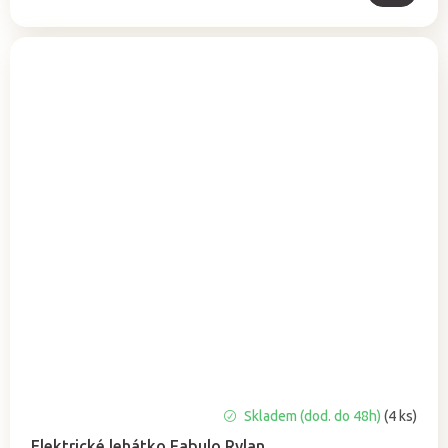
Průměrné
Skladem (dod. do 48h)
(4 ks)
hodnocení
Elektrické lehátko Fabulo Rylan