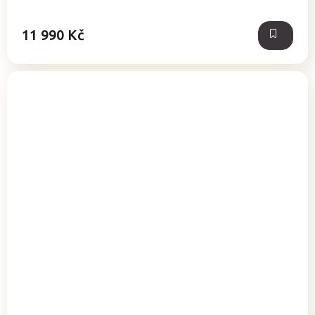
5
hvězdiček.
11 990 Kč