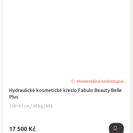
Průměrné
Momentálně nedostupné
hodnocení
Hydraulické kosmetické křeslo Fabulo Beauty Belle
produktu
Plus
je
5,0
188*62 cm / 45 kg / bílá
z
5
hvězdiček.
17 500 Kč