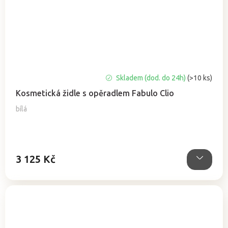
Průměrné
Skladem (dod. do 24h)
(>10 ks)
hodnocení
Kosmetická židle s opěradlem Fabulo Clio
produktu
je
bílá
5,0
z
5
hvězdiček.
3 125 Kč