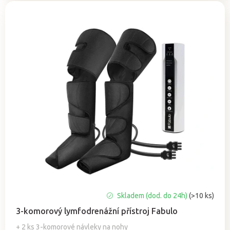
Průměrné
Skladem (dod. do 24h)
(>10 ks)
hodnocení
3-komorový lymfodrenážní přístroj Fabulo
produktu
je
+ 2 ks 3-komorové návleky na nohy