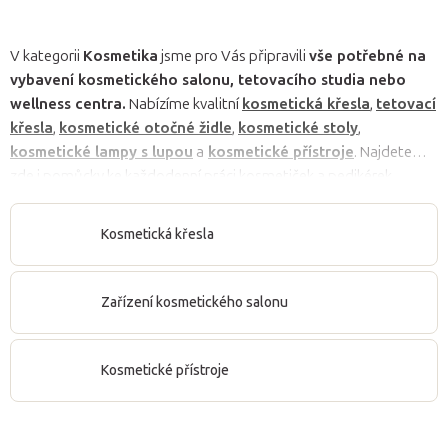
V kategorii
Kosmetika
jsme pro Vás připravili
vše potřebné na
vybavení kosmetického salonu, tetovacího studia nebo
wellness centra.
Nabízíme kvalitní
kosmetická křesla
,
tetovací
křesla
,
kosmetické otočné židle
,
kosmetické stoly
,
kosmetické lampy s lupou
a
kosmetické přístroje
. Najdete
zde i pomůcky ke každodenní práci kosmetiček a pedikérek,
jako
jednorázové plachty a podložky
a
plachty a
prostěradla
. V nabídce
přírodní kosmetiky
se nachází
kvalitní
Kosmetická křesla
přírodní a certifikovaná bio kosmetika
, tělové oleje,
hydratační krémy na tělo a na ošetření nohou, stejně tak i
produkty na formování a zeštíhlení těla.
Zařízení kosmetického salonu
Kosmetické přístroje