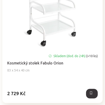
Průměrné
Skladem (dod. do 24h)
(>10 ks)
hodnocení
Kosmetický stolek Fabulo Orion
produktu
je
83 x 54 x 40 cm
5,0
z
5
hvězdiček.
2 729 Kč