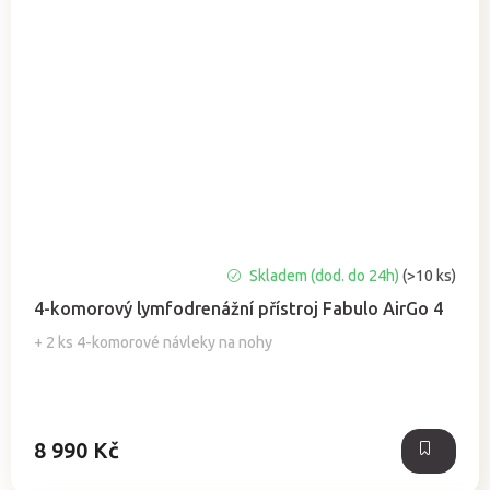
Průměrné
Skladem (dod. do 24h)
(>10 ks)
hodnocení
4-komorový lymfodrenážní přístroj Fabulo AirGo 4
produktu
je
+ 2 ks 4-komorové návleky na nohy
5,0
z
5
hvězdiček.
8 990 Kč