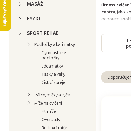
t
MASÁŽ
f
itness cvičení
r
centra
, jako js
a
FYZIO
odporem. Prohlé
n
SPORT REHAB
n
T
í
Podložky a karimatky
po
p
Gymnastické
a
podložky
n
Jógamatky
e
Tašky a vaky
Doporučuje
l
Ř
Čisticí spreje
a
Válce, míčky a tyče
z
Míče na cvičení
e
V
n
Fit míče
ý
í
Overbally
p
p
Reflexní míče