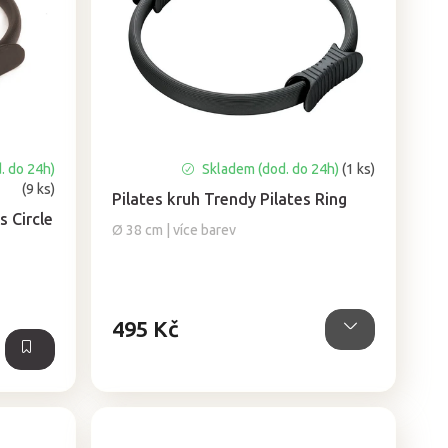
. do 24h)
Skladem (dod. do 24h)
(1 ks)
(9 ks)
Pilates kruh Trendy Pilates Ring
s Circle
Ø 38 cm | více barev
495 Kč