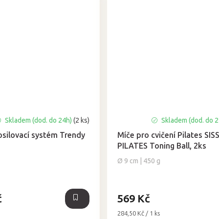
Skladem (dod. do 24h)
(2 ks)
Skladem (dod. do 
silovací systém Trendy
Míče pro cvičení Pilates SIS
PILATES Toning Ball, 2ks
Ø 9 cm | 450 g
č
569 Kč
Měrná
284,50 Kč / 1 ks