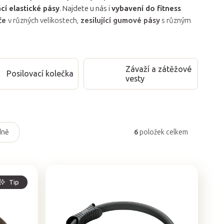
cí elastické pásy
. Najdete u nás i
vybavení do fitness
íče
v různých velikostech,
zesilující gumové pásy
s různým
Závaží a zátěžové
Posilovací kolečka
vesty
dně
6
položek celkem
Tip