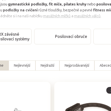
jsou
gymnastické podložky, fit míče, pilates kruhy
nebo
posilova
ou
podložky na cvičení
různé tloušťky, bezpečné a pevné
fitness m
dněte si i na naši nabídku
masážních míčků
a
masážních válců
.
RX závěsné
Posilovací obruče
silovací systémy
me
Nejlevnější
Nejdražší
Nejprodávanější
Abece