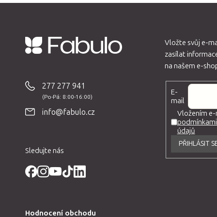
Vložte svůj e-m
zasílat informa
Z
na našem e-sho
á
p
277 277 941
E-
a
mail
t
info@fabulo.cz
Vložením e-m
podmínkami 
í
údajů
PŘIHLÁSIT S
Sledujte nás
Hodnocení obchodu