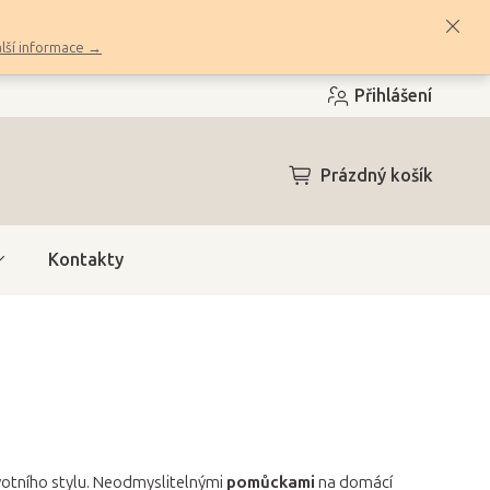
lší informace →
Přihlášení
NÁKUPNÍ
Prázdný košík
KOŠÍK
Kontakty
votního stylu. Neodmyslitelnými
pomůckami
na domácí