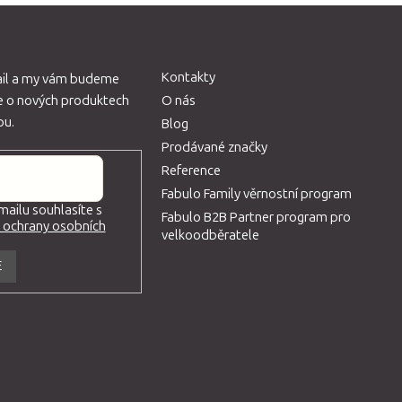
ý
p
i
s
Kontakty
ail a my vám budeme
u
ce o nových produktech
O nás
pu.
Blog
Prodávané značky
Reference
Fabulo Family věrnostní program
ailu souhlasíte s
Fabulo B2B Partner program pro
ochrany osobních
velkoodběratele
E