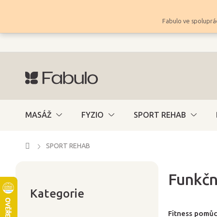
Přejít
na
Fabulo ve spoluprác
obsah
MASÁŽ
FYZIO
SPORT REHAB
Domů
SPORT REHAB
Funkčn
Přeskočit
P
kategorie
Kategorie
o
s
Fitness pomů