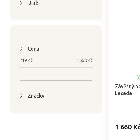
Jiné
Cena
249
Kč
1660
Kč
Závěsný po
Lacada
Značky
1 660 K