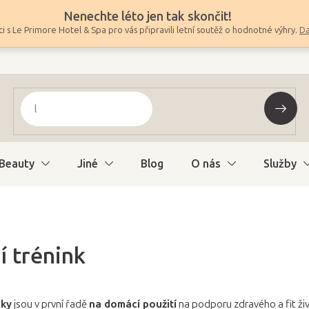
Nenechte léto jen tak skončit!
i s Le Primore Hotel & Spa pro vás připravili letní soutěž o hodnotné výhry.
Da
Beauty
Jiné
Blog
O nás
Služby
í trénink
cky
jsou v první řadě
na domácí použití
na podporu zdravého a fit ži