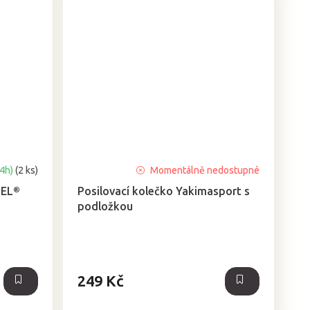
24h)
(2 ks)
Momentálně nedostupné
SEL®
Posilovací kolečko Yakimasport s
podložkou
249 Kč