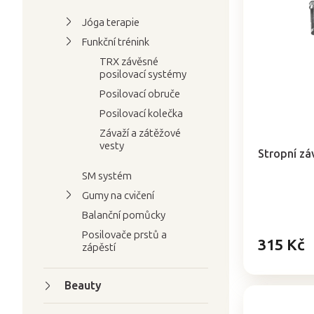
i
r
Jóga terapie
s
o
p
Funkční trénink
d
r
TRX závěsné
u
posilovací systémy
o
k
Posilovací obruče
d
t
Posilovací kolečka
u
ů
Průměrné
k
Závaží a zátěžové
hodnocení
vesty
t
produktu
Stropní zá
je
ů
SM systém
5,0
z
Gumy na cvičení
5
Balanční pomůcky
hvězdiček.
Posilovače prstů a
315 Kč
zápěstí
Beauty