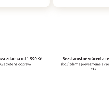
cena:
O
v
l
á
d
a
c
va zdarma od 1 990 Kč
Bezstarostné vrácení a r
ušetřete na dopravě
zboží zdarma převezmeme a vše 
í
vás
p
r
v
k
y
v