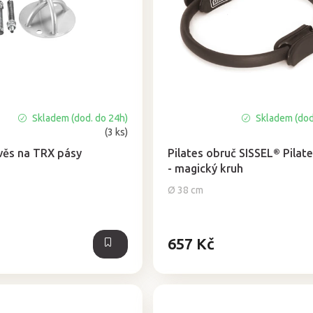
Skladem (dod. do 24h)
Skladem (dod
Průměrné
(3 ks)
hodnocení
produktu
věs na TRX pásy
Pilates obruč SISSEL® Pilate
je
- magický kruh
4,8
Ø 38 cm
z
5
hvězdiček.
657 Kč