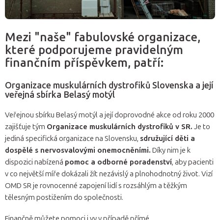
Mezi "naše" fabulovské organizace,
které podporujeme pravidelným
finančním příspěvkem, patří:
Organizace muskulárních dystrofiků Slovenska a její
veřejná sbírka Belasý motýl
Veřejnou sbírku Belasý motýl a její doprovodné akce od roku 2000
zajišťuje tým
Organizace muskulárních dystrofiků v SR.
Je to
jediná specifická organizace na Slovensku,
sdružující děti a
dospělé s nervosvalovými onemocněními.
Díky nim je k
dispozici nabízená
pomoc a odborné poradenství
, aby pacienti
v co největší míře dokázali žít nezávislý a plnohodnotný život. Vizí
OMD SR je rovnocenné zapojení lidí s rozsáhlým a těžkým
tělesným postižením do společnosti.
Finančně můžete pomoci i vy v případě přímé