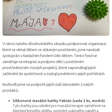
V rámci našeho dlouhodobého závazku podporovat organizace,
které se věnují dětem se získaným postižením, jsme navázali
spolupráci s Nadačním fondem Děti dětem. Tento fond se
zaměřuje na integraci a podporu dětí s postižením
prostřednictvím různých projektů, které napomáhají jejich
začlenění do společnosti a zvyšují povědomí o jejich potřebách.
Rozhodli jsme se podpořit jejich úsilí darováním 2 našich
produktů:
Silikonové masážní baňky Fabulo (sada 3 ks, modré)
:
Tyto baňky jsou ideální pro masážní terapie zaměřené na
zlepšení krevního oběhu, uvolnění svalového napětí a