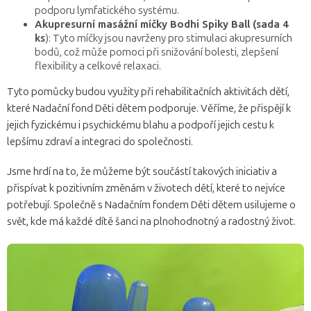
podporu lymfatického systému.
Akupresurní masážní míčky Bodhi Spiky Ball (sada 4
ks
): Tyto míčky jsou navrženy pro stimulaci akupresurních
bodů, což může pomoci při snižování bolesti, zlepšení
flexibility a celkové relaxaci.
Tyto pomůcky budou využity při rehabilitačních aktivitách dětí,
které Nadační fond Děti dětem podporuje. Věříme, že přispějí k
jejich fyzickému i psychickému blahu a podpoří jejich cestu k
lepšímu zdraví a integraci do společnosti.
Jsme hrdí na to, že můžeme být součástí takových iniciativ a
přispívat k pozitivním změnám v životech dětí, které to nejvíce
potřebují. Společně s Nadačním fondem Děti dětem usilujeme o
svět, kde má každé dítě šanci na plnohodnotný a radostný život.