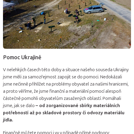
Pomoc Ukrajině
V nelehkých časech této doby a situace našeho souseda Ukrajiny
jsme měli za samozřejmost zapojit se do pomoci. Nedokázali
jsme nečinně přihlížet na problémy obyvatel za našimi hranicemi,
a proto věříme, že jsme finanční a materiální pomocí alespoň
částečně pomohli obyvatelům zasažených oblastí. Pomáhali
jsme, jak se dalo
– od zorganizované sbírky materiálních
potřebností až po skladové prostory či odvozy materiálu
jídla.
Finančně můžete pomoci i vy v případě přímé podpory: