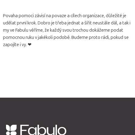
Povaha pomoci závisí na povaze a cílech organizace, důležité je
udělat první krok. Dobro je třeba jednat a šířit neustále dál, a tak i
my ve Fabulu věříme, že každý svou trochou dokážeme podat
pomocnou ruku v jakékoli podobě. Budeme proto rádi, pokud se
zapojíte i vy. ❤
Z