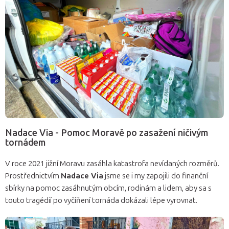
Nadace Via - Pomoc Moravě po zasažení ničivým
tornádem
V roce 2021 jižní Moravu zasáhla katastrofa nevídaných rozměrů.
Prostřednictvím
Nadace Via
jsme se i my zapojili do finanční
sbírky na pomoc zasáhnutým obcím, rodinám a lidem, aby sa s
touto tragédií po vyčíňení tornáda dokázali lépe vyrovnat.