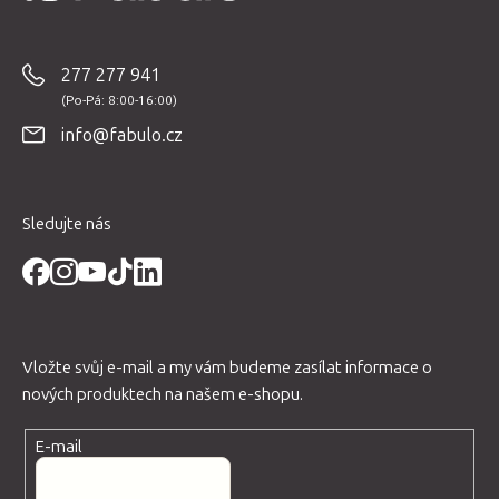
á
p
277 277 941
a
t
info@fabulo.cz
í
Sledujte nás
Vložte svůj e-mail a my vám budeme zasílat informace o
nových produktech na našem e-shopu.
E-mail