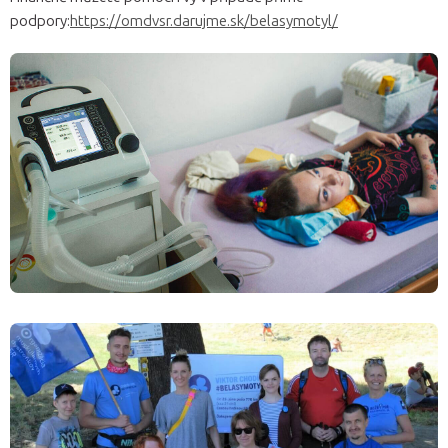
podpory:
https://omdvsr.darujme.sk/belasymotyl/