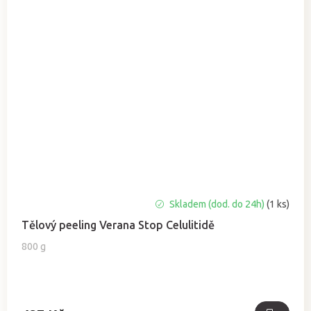
Průměrné
Skladem (dod. do 24h)
(1 ks)
hodnocení
Tělový peeling Verana Stop Celulitidě
produktu
je
800 g
5,0
z
5
hvězdiček.