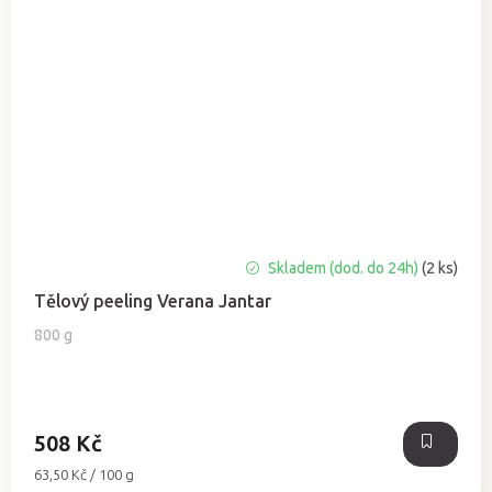
Skladem (dod. do 24h)
(2 ks)
Tělový peeling Verana Jantar
800 g
508 Kč
Měrná
63,50 Kč / 100 g