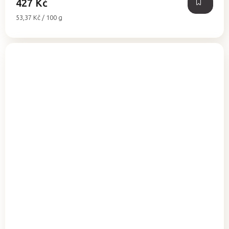
427 Kč
Měrná
53,37 Kč / 100 g
cena: