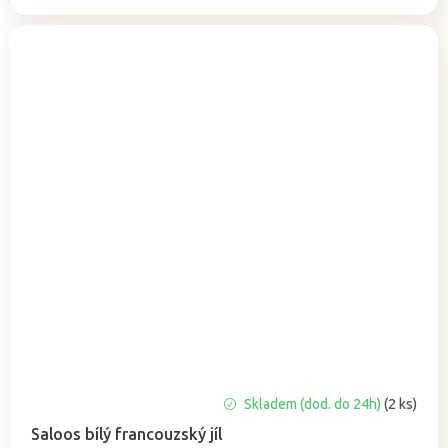
Průměrné
Skladem (dod. do 24h)
(2 ks)
hodnocení
Saloos bílý francouzský jíl
produktu