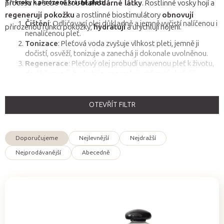
procesu na sebe vážou
blahodárné látky
. Rostlinné vosky hojí a
Tři kroky k přirozeně krásné pleti:
regenerují pokožku
a rostlinné biostimulátory
obnovují
Čištění
: Odličovací olej důkladně a jemně vyčistí nalíčenou i
přirozenou funkci pokožky,
hydratují
a urychlují hojení.
nenalíčenou pleť.
Tonizace
: Pleťová voda zvyšuje vlhkost pleti, jemně ji
dočistí, osvěží, tonizuje a zanechá ji dokonale uvolněnou.
Regenerace
: Pleťový olej probudí unavenou pleť k životu,
dodá jí energii, hydratuje, zpomaluje stárnutí, chrání ji.
OTEVŘÍT FILTR
V
ý
Doporučujeme
Nejlevnější
Nejdražší
p
Ř
Nejprodávanější
Abecedně
i
a
s
z
p
e
r
n
o
í