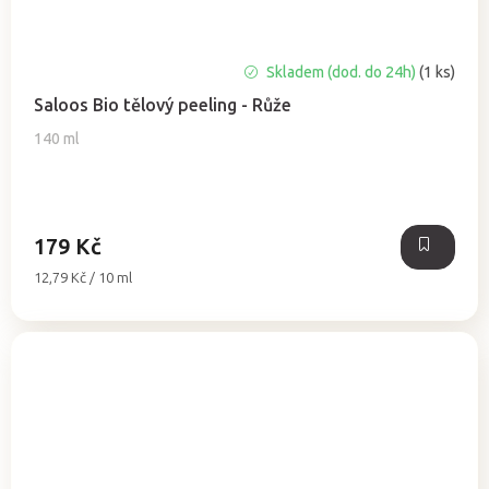
Skladem (dod. do 24h)
(1 ks)
Saloos Bio tělový peeling - Růže
140 ml
179 Kč
Měrná
12,79 Kč / 10 ml
cena: