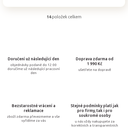
cena:
14
položek celkem
O
v
l
á
d
a
Doručení už následující den
Doprava zdarma od
c
1 990 Kč
objednávky podané do 12:00
doručíme už následující pracovní
ušetřete na dopravě
í
den
p
r
v
k
Bezstarostné vrácení a
Stejné podmínky platí jak
y
reklamace
pro firmy, tak i pro
v
soukromé osoby
zboží zdarma převezmeme a vše
vyřídíme za vás
u nás vždy nakupujete za
ý
korektních a transparentních