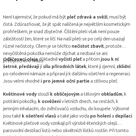
Není tajemství, že pokud má být
pleť zdravá a svěží
, musí být
čistá. Zdůrazňovat, že jít spát nalíčená je největším kosmetickým
prohřeškem, je snad zbytečné. Čištění pleti však není pouze
záležitostí žen, které se líčí. Na naší pleti se po celý den usazují
různé nečistoty. Cílem je se těchto
nečistot zbavit
, protože
nevyčištěná pokožka nemůže dýchat a nezbaví se ani
Odličovací oleje
důkladně
vyčistí pleť
a přitom
jsou k ní
přebytečného mazu.
šetrné
,
předávají
jí
sílu přírodních látek
, které ji zjemní,
zklidní
po celodenní námaze a připraví ji k dalšímu ošetření a regeneraci.
Jsou velmi vhodné
i pro jemné oční partie
a citlivou pleť.
Květinové vody
slouží
k obličejovým
a tělovým
obkladům
, k
potírání pokožky,
k osvěžení
v letních dnech, na cestách, k
jemným inhalacím, do zvlhčovačů vzduchu, do koupele. Výborné
jsou také
k ošetření vlasů
a také jako voda
po holení
a
depilaci
.
Květinové pleťové vody vznikají při výrobě éterických olejů
parovodní destilací listů nebo okvětních lístků rostlin. Při tomto