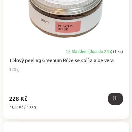
Skladem (dod. do 24h)
(1 ks)
Tělový peeling Greenum Růže se solí a aloe vera
320 g
228 Kč
Měrná
71,25 Kč / 100 g
cena: