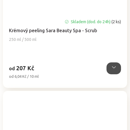
Průměrné
Skladem (dod. do 24h)
(2 ks)
hodnocení
Krémový peeling Sara Beauty Spa - Scrub
produktu
je
250 ml / 500 ml
5,0
z
5
hvězdiček.
207 Kč
od
Měrná
od 6,04 Kč / 10 ml
cena: