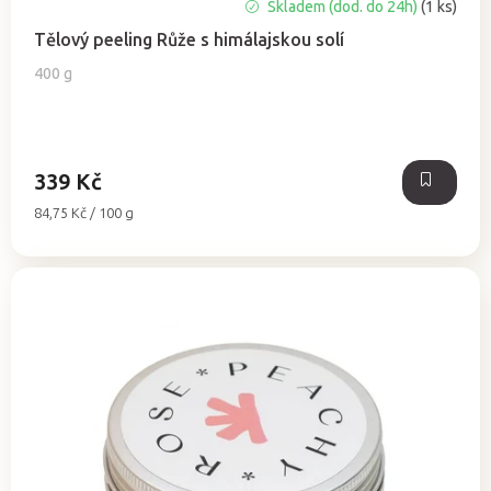
Skladem (dod. do 24h)
(1 ks)
Tělový peeling Růže s himálajskou solí
400 g
339 Kč
Měrná
84,75 Kč / 100 g
cena: