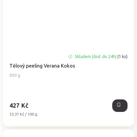
Skladem (dod. do 24h)
(1 ks)
Tělový peeling Verana Kokos
800 g
427 Kč
Měrná
53,37 Kč / 100 g
cena: