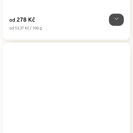
278 Kč
od
Měrná
od 53,37 Kč / 100 g
cena: