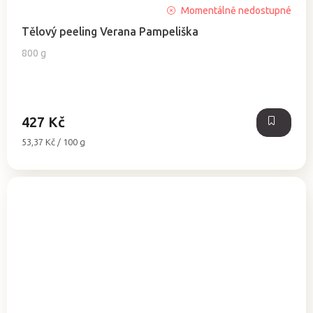
Momentálně nedostupné
Tělový peeling Verana Pampeliška
800 g
427 Kč
Měrná
53,37 Kč / 100 g
cena: