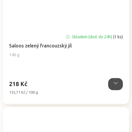
Průměrné
Skladem (dod. do 24h)
(1 ks)
hodnocení
Saloos zelený francouzský jíl
produktu
je
140 g
5,0
z
5
hvězdiček.
218 Kč
Měrná
155,71 Kč / 100 g
cena: