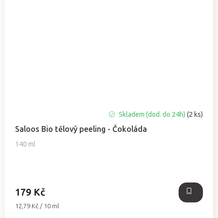
Skladem (dod. do 24h)
(2 ks)
Saloos Bio tělový peeling - Čokoláda
140 ml
179 Kč
Měrná
12,79 Kč / 10 ml
cena: