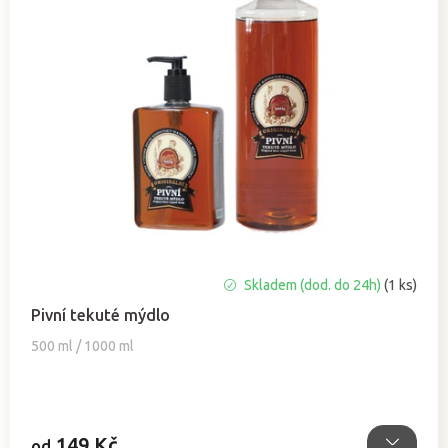
d
p
u
r
k
o
t
d
ů
u
k
t
ů
Průměrné
Skladem (dod. do 24h)
(1 ks)
hodnocení
Pivní tekuté mýdlo
produktu
je
500 ml / 1000 ml
4,8
z
5
hvězdiček.
149 Kč
od