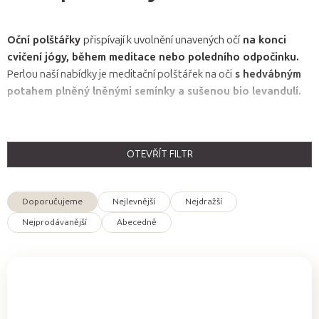
Oční polštářky
přispívají k uvolnění unavených očí
na konci
cvičení jógy, během meditace nebo poledního odpočinku
.
Perlou naší nabídky je meditační polštářek na oči
s hedvábným
potahem plněný lněnými semínky a sušenou bio levandulí.
OTEVŘÍT FILTR
V
ý
Doporučujeme
Nejlevnější
Nejdražší
p
Ř
Nejprodávanější
Abecedně
i
a
s
z
p
e
r
n
o
í