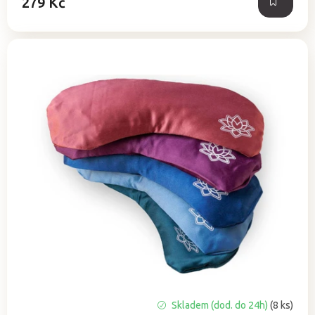
279 Kč
Průměrné
Skladem (dod. do 24h)
(8 ks)