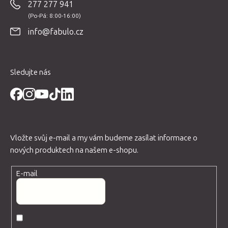
277 277 941
a
t
info@fabulo.cz
í
Sledujte nás
Vložte svůj e-mail a my vám budeme zasílat informace o
nových produktech na našem e-shopu.
E-mail