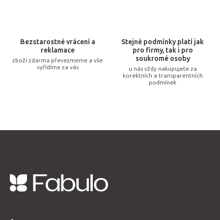
r
v
k
Bezstarostné vrácení a
Stejné podmínky platí jak
y
reklamace
pro firmy, tak i pro
v
soukromé osoby
zboží zdarma převezmeme a vše
vyřídíme za vás
u nás vždy nakupujete za
ý
korektních a transparentních
p
podmínek
i
s
u
Z
á
p