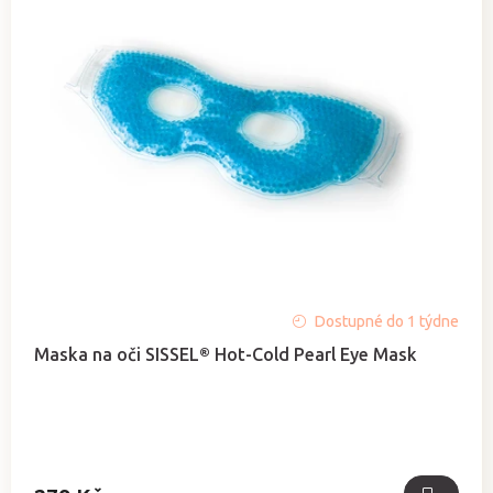
d
p
u
r
k
o
t
d
ů
u
k
t
ů
Průměrné
Dostupné do 1 týdne
hodnocení
Maska na oči SISSEL® Hot-Cold Pearl Eye Mask
produktu
je
5,0
z
5
hvězdiček.