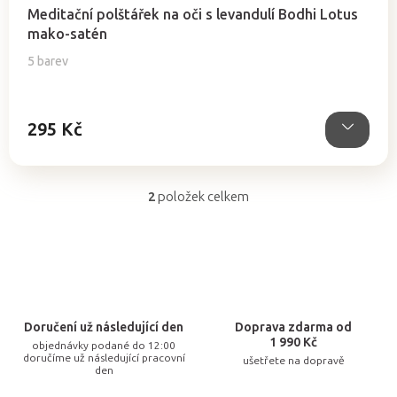
hodnocení
Meditační polštářek na oči s levandulí Bodhi Lotus
produktu
mako-satén
je
4,9
5 barev
z
5
hvězdiček.
295 Kč
2
položek celkem
O
v
l
á
d
a
Doručení už následující den
Doprava zdarma od
c
1 990 Kč
objednávky podané do 12:00
doručíme už následující pracovní
ušetřete na dopravě
í
den
p