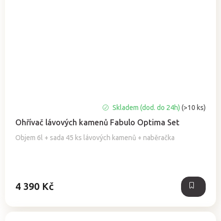
Průměrné
Skladem (dod. do 24h)
(>10 ks)
hodnocení
Ohřívač lávových kamenů Fabulo Optima Set
produktu
je
Objem 6l + sada 45 ks lávových kamenů + naběračka
5,0
z
5
hvězdiček.
4 390 Kč