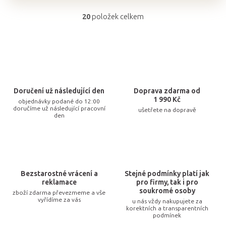
20
položek celkem
O
v
l
á
d
a
Doručení už následující den
Doprava zdarma od
c
1 990 Kč
objednávky podané do 12:00
doručíme už následující pracovní
ušetřete na dopravě
í
den
p
r
v
k
Bezstarostné vrácení a
Stejné podmínky platí jak
y
reklamace
pro firmy, tak i pro
v
soukromé osoby
zboží zdarma převezmeme a vše
vyřídíme za vás
u nás vždy nakupujete za
ý
korektních a transparentních
p
podmínek