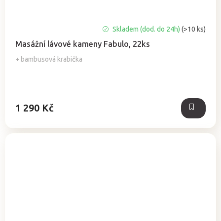
Průměrné
Skladem (dod. do 24h)
(>10 ks)
hodnocení
Masážní lávové kameny Fabulo, 22ks
produktu
je
+ bambusová krabička
4,9
z
5
hvězdiček.
1 290 Kč