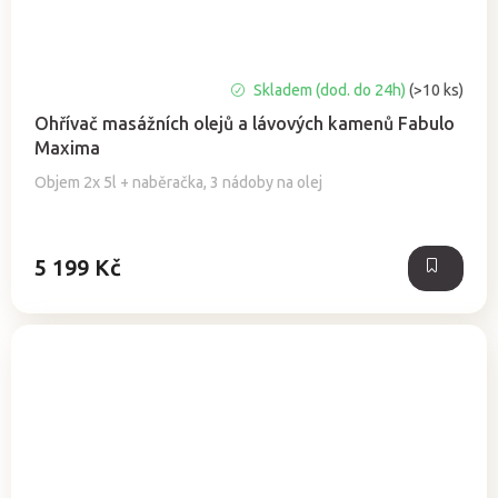
Průměrné
Skladem (dod. do 24h)
(>10 ks)
hodnocení
Ohřívač masážních olejů a lávových kamenů Fabulo
produktu
Maxima
je
4,0
Objem 2x 5l + naběračka, 3 nádoby na olej
z
5
hvězdiček.
5 199 Kč