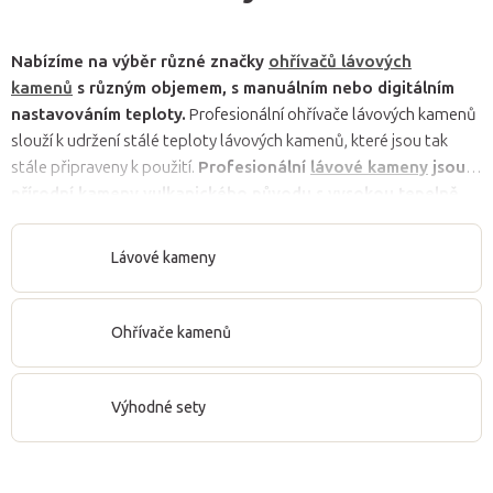
Nabízíme na výběr různé značky
ohřívačů lávových
kamenů
s různým objemem, s manuálním nebo digitálním
nastavováním teploty.
Profesionální ohřívače lávových kamenů
slouží k udržení stálé teploty lávových kamenů, které jsou tak
stále připraveny k použití.
Profesionální
lávové kameny
jsou
přírodní kameny vulkanického původu s vysokou tepelně
akumulační schopností.
Lávové kameny dodáváme v různých
velikostech
v bambusové krabičce.
Ohřívače lávových kamenů a
Lávové kameny
lávové kameny v různých sadách jsou vhodné pro začátečníky i
pro profesionály.
Ohřívače kamenů
Výhodné sety