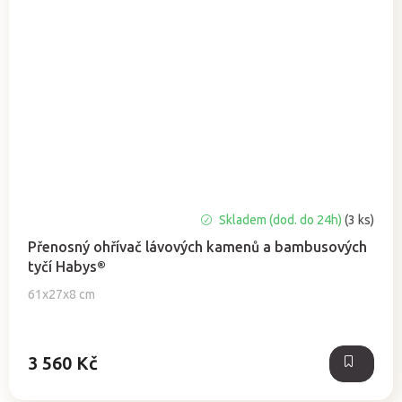
Skladem (dod. do 24h)
(3 ks)
Přenosný ohřívač lávových kamenů a bambusových
tyčí Habys®
61x27x8 cm
3 560 Kč