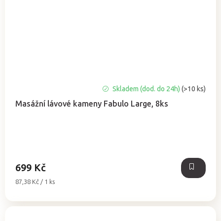
Průměrné
Skladem (dod. do 24h)
(>10 ks)
hodnocení
Masážní lávové kameny Fabulo Large, 8ks
produktu
je
5,0
z
5
hvězdiček.
699 Kč
Měrná
87,38 Kč / 1 ks
cena: