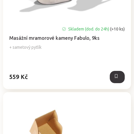
ů
Průměrné
Skladem (dod. do 24h)
(>10 ks)
hodnocení
Masážní mramorové kameny Fabulo, 9ks
produktu
je
+ sametový pytlík
5,0
z
5
hvězdiček.
559 Kč