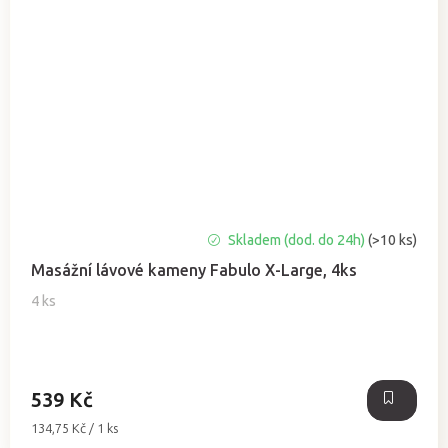
Průměrné
Skladem (dod. do 24h)
(>10 ks)
hodnocení
Masážní lávové kameny Fabulo X-Large, 4ks
produktu
je
4 ks
4,9
z
5
hvězdiček.
539 Kč
Měrná
134,75 Kč / 1 ks
cena: