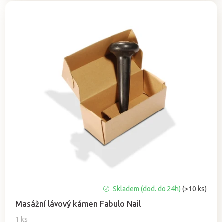
Průměrné
Skladem (dod. do 24h)
(>10 ks)
hodnocení
Masážní lávový kámen Fabulo Nail
produktu
je
1 ks