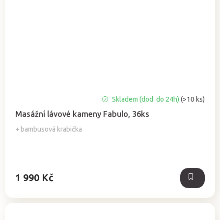
Průměrné
Skladem (dod. do 24h)
(>10 ks)
hodnocení
Masážní lávové kameny Fabulo, 36ks
produktu
je
+ bambusová krabička
4,8
z
5
hvězdiček.
1 990 Kč