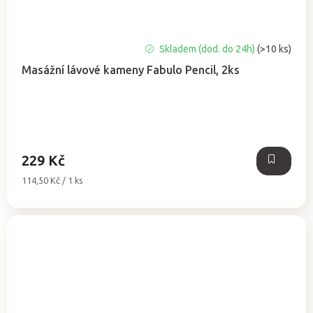
Průměrné
Skladem (dod. do 24h)
(>10 ks)
hodnocení
Masážní lávové kameny Fabulo Pencil, 2ks
produktu
je
5,0
z
5
hvězdiček.
229 Kč
Měrná
114,50 Kč / 1 ks
cena: