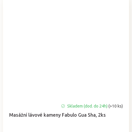
Průměrné
Skladem (dod. do 24h)
(>10 ks)
hodnocení
Masážní lávové kameny Fabulo Gua Sha, 2ks
produktu
je
5,0