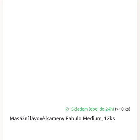
Průměrné
Skladem (dod. do 24h)
(>10 ks)
hodnocení
Masážní lávové kameny Fabulo Medium, 12ks
produktu
je
5,0