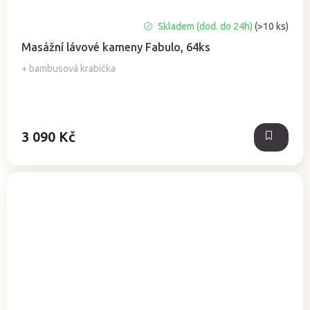
Průměrné
Skladem (dod. do 24h)
(>10 ks)
hodnocení
Masážní lávové kameny Fabulo, 64ks
produktu
je
+ bambusová krabička
5,0
z
5
hvězdiček.
3 090 Kč