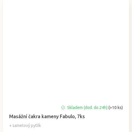
Průměrné
Skladem (dod. do 24h)
(>10 ks)
hodnocení
Masážní čakra kameny Fabulo, 7ks
produktu
je
+ sametový pytlík
5,0