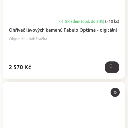
Průměrné
Skladem (dod. do 24h)
(>10 ks)
hodnocení
Ohřívač lávových kamenů Fabulo Optima - digitální
produktu
je
Objem 6l + naběračka
5,0
z
5
hvězdiček.
2 570 Kč