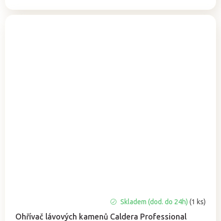
Průměrné
Skladem (dod. do 24h)
(1 ks)
hodnocení
Ohřívač lávových kamenů Caldera Professional
produktu