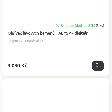
Průměrné
Skladem (dod. do 24h)
(3 ks)
hodnocení
Ohřívač lávových kamenů HABYS® - digitální
produktu
je
Objem 17l + naběračka
5,0
z
5
hvězdiček.
3 030 Kč