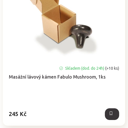
Průměrné
Skladem (dod. do 24h)
(>10 ks)
hodnocení
Masážní lávový kámen Fabulo Mushroom, 1ks
produktu
je
5,0
z
5
hvězdiček.
245 Kč