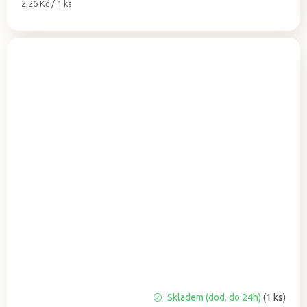
Měrná
2,26 Kč / 1 ks
cena:
Skladem (dod. do 24h)
(1 ks)