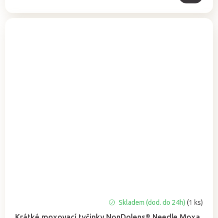
Skladem (dod. do 24h)
(1 ks)
Krátké moxovací tyčinky NonDolens® Needle Moxa