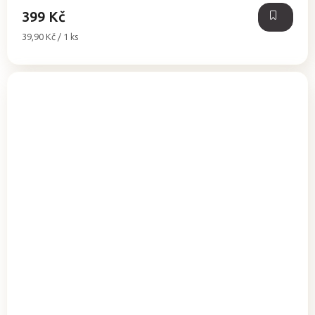
399 Kč
Měrná
39,90 Kč / 1 ks
cena: