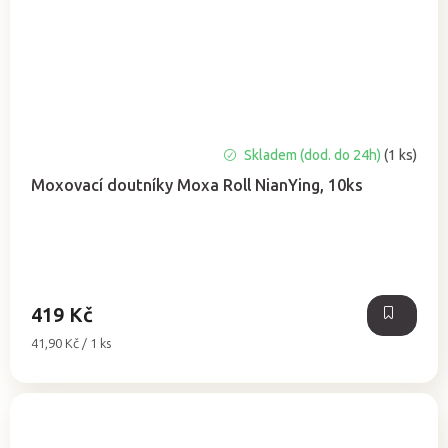
Skladem (dod. do 24h)
(1 ks)
Moxovací doutníky Moxa Roll NianYing, 10ks
419 Kč
Měrná
41,90 Kč / 1 ks
cena: