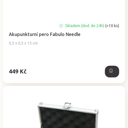
Průměrné
Skladem (dod. do 24h)
(>10 ks)
hodnocení
Akupunkturní pero Fabulo Needle
produktu
je
0,5 x 0,5 x 15 cm
5,0
z
5
hvězdiček.
449 Kč