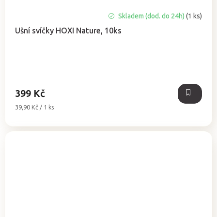
Skladem (dod. do 24h)
(1 ks)
Ušní svíčky HOXI Nature, 10ks
399 Kč
Měrná
39,90 Kč / 1 ks
cena: