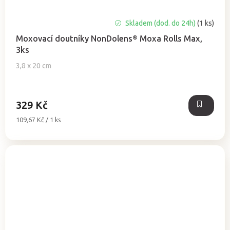
Skladem (dod. do 24h)
(1 ks)
Moxovací doutníky NonDolens® Moxa Rolls Max,
3ks
3,8 x 20 cm
329 Kč
Měrná
109,67 Kč / 1 ks
cena: