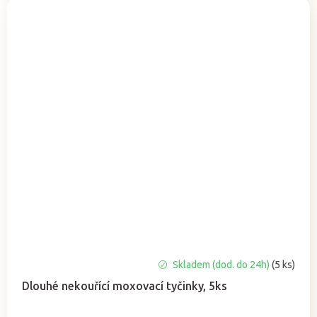
Průměrné
Skladem (dod. do 24h)
(5 ks)
hodnocení
Dlouhé nekouřící moxovací tyčinky, 5ks
produktu
je