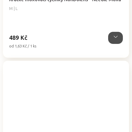
M | L
489 Kč
Měrná
od 1,63 Kč / 1 ks
cena: