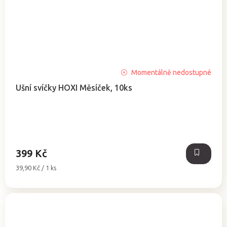
Momentálně nedostupné
Ušní svíčky HOXI Měsíček, 10ks
399 Kč
Měrná
39,90 Kč / 1 ks
cena: