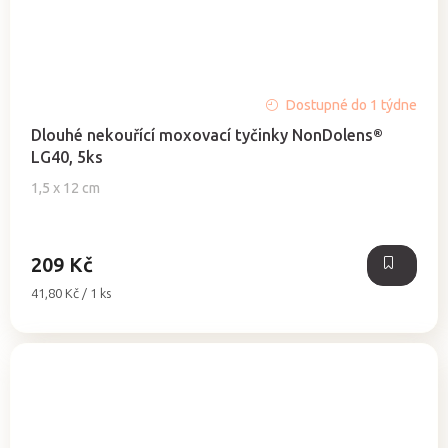
Dostupné do 1 týdne
Dlouhé nekouřící moxovací tyčinky NonDolens®
LG40, 5ks
1,5 x 12 cm
209 Kč
Měrná
41,80 Kč / 1 ks
cena: