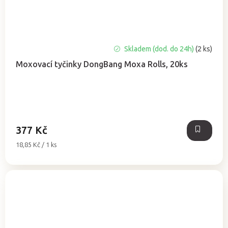
Průměrné
Skladem (dod. do 24h)
(2 ks)
hodnocení
Moxovací tyčinky DongBang Moxa Rolls, 20ks
produktu
je
5,0
z
5
hvězdiček.
377 Kč
Měrná
18,85 Kč / 1 ks
cena: