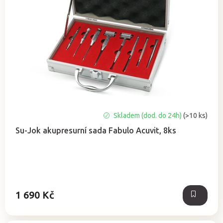
Průměrné
Skladem (dod. do 24h)
(>10 ks)
hodnocení
Su-Jok akupresurní sada Fabulo Acuvit, 8ks
produktu
je
5,0
z
5
hvězdiček.
1 690 Kč