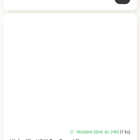
Průměrné
Skladem (dod. do 24h)
(1 ks)
hodnocení