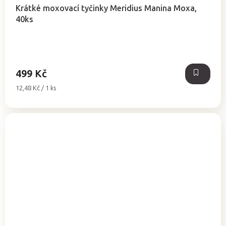
Krátké moxovací tyčinky Meridius Manina Moxa,
40ks
499 Kč
Měrná
12,48 Kč / 1 ks
cena: