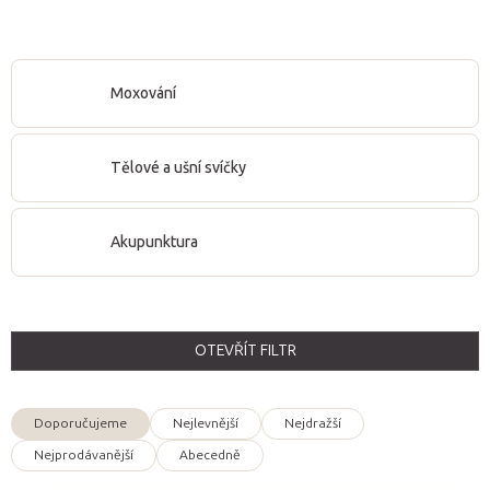
Moxování
Tělové a ušní svíčky
Akupunktura
OTEVŘÍT FILTR
V
ý
Doporučujeme
Nejlevnější
Nejdražší
p
Ř
Nejprodávanější
Abecedně
i
a