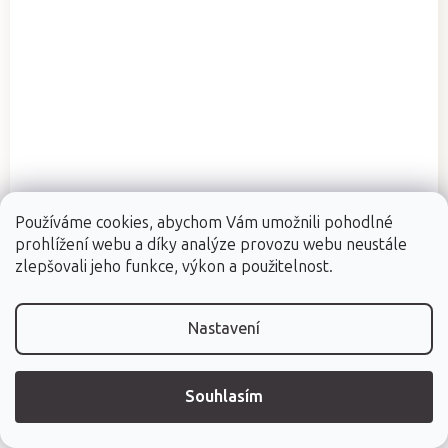
Průměrné
Skladem (dod. do 24h)
(1 ks)
hodnocení
Používáme cookies, abychom Vám umožnili pohodlné
Ušní svíčky HOXI Heřmánek, 10ks
produktu
prohlížení webu a díky analýze provozu webu neustále
je
zlepšovali jeho funkce, výkon a použitelnost.
5,0
z
5
Nastavení
hvězdiček.
399 Kč
Měrná
39,90 Kč / 1 ks
Souhlasím
cena: