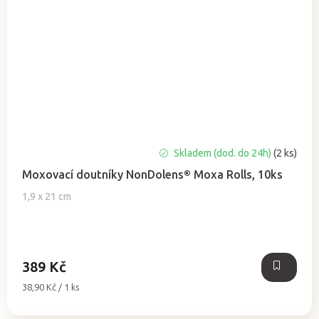
Skladem (dod. do 24h)
(2 ks)
Moxovací doutníky NonDolens® Moxa Rolls, 10ks
1,9 x 21 cm
389 Kč
Měrná
38,90 Kč / 1 ks
cena: