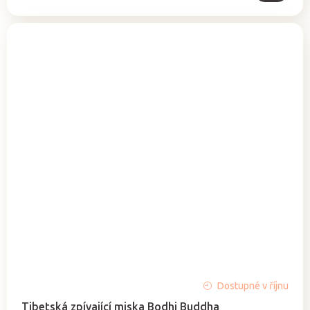
Průměrné
Dostupné v říjnu
hodnocení
Tibetská zpívající miska Bodhi Buddha