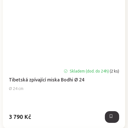
Průměrné
Skladem (dod. do 24h)
(2 ks)
hodnocení
Tibetská zpívající miska Bodhi Ø 24
produktu
je
Ø 24 cm
5,0
z
5
hvězdiček.
3 790 Kč