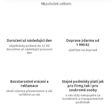
10
položek celkem
O
v
l
á
d
a
Doručení už následující den
Doprava zdarma od
c
1 990 Kč
objednávky podané do 12:00
doručíme už následující pracovní
ušetřete na dopravě
í
den
p
r
v
k
Bezstarostné vrácení a
Stejné podmínky platí jak
y
reklamace
pro firmy, tak i pro
v
soukromé osoby
zboží zdarma převezmeme a vše
vyřídíme za vás
u nás vždy nakupujete za
ý
korektních a transparentních
p
podmínek
i