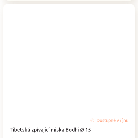
Průměrné
Dostupné v říjnu
hodnocení
Tibetská zpívající miska Bodhi Ø 15
produktu