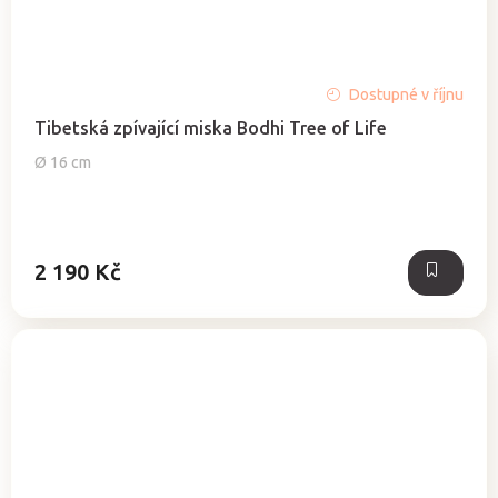
Průměrné
Dostupné v říjnu
hodnocení
Tibetská zpívající miska Bodhi Tree of Life
produktu
je
Ø 16 cm
5,0
z
5
hvězdiček.
2 190 Kč