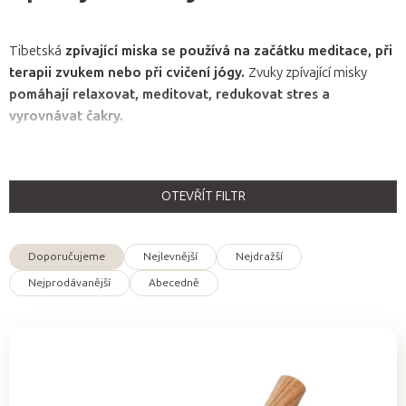
Tibetská
zpívající miska se používá na začátku meditace, při
terapii zvukem nebo při cvičení jógy.
Zvuky zpívající misky
pomáhají relaxovat, meditovat, redukovat stres a
vyrovnávat čakry.
OTEVŘÍT FILTR
V
ý
Doporučujeme
Nejlevnější
Nejdražší
p
Ř
Nejprodávanější
Abecedně
i
a
s
z
p
e
r
n
o
í