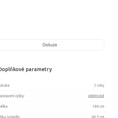
Diskuze
Doplňkové parametry
áruka
:
2 roky
astavení výšky
:
elektrické
élka
:
184 cm
ířka sedadla
:
60,5 cm