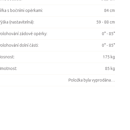
ířka s bočními opěrkami
:
84 cm
ýška (nastavitelná)
:
59 - 88 cm
olohování zádové opěrky
:
0° - 85°
olohování dolní části
:
0° - 85°
Nosnost
:
175 kg
Hmotnost
:
85 kg
Položka byla vyprodána…