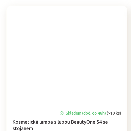
Průměrné
Skladem (dod. do 48h)
(>10 ks)
hodnocení
Kosmetická lampa s lupou BeautyOne S4 se
produktu
stojanem
je