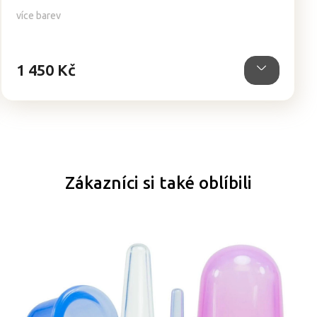
5,0
více barev
z
5
hvězdiček.
1 450 Kč
Zákazníci si také oblíbili