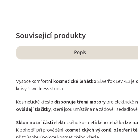
Související produkty
Popis
Vysoce komfortn
í kosmetické lehátko
Silverfox Levi-E3 je
d
krásy či wellness studia.
Kosmetické křeslo
disponuje třemi motory
pro elektrické
n
ovládají tlačítky
, která jsou umístěna na zádové i sedadlové
Sklon nožní části
elektrického kosmetického lehátka
lze n
K pohodlí při provádění
kosmetických výkonů
,
ošetření tě
přizpůsobují poloze kosmetického křesla.