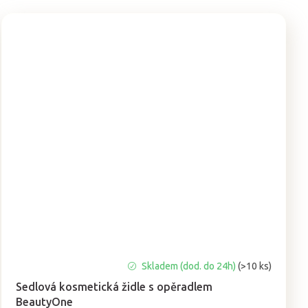
Průměrné
Skladem (dod. do 24h)
(>10 ks)
hodnocení
Sedlová kosmetická židle s opěradlem
produktu
BeautyOne
je