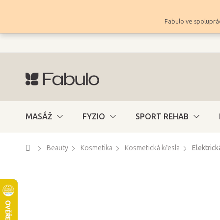
Přejít
na
Fabulo ve spoluprác
obsah
MASÁŽ
FYZIO
SPORT REHAB
Domů
Beauty
Kosmetika
Kosmetická křesla
Elektrick