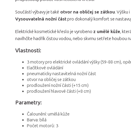
Součástí výbavy je také
otvor na obličej se zátkou
. Výšku 
Vysouvatelná nožní část
pro dokonalý komfort se nastavu
Elektrické kosmetické křeslo je vyrobeno
z umělé kůže
, kte
navlhčíte hadřík čistou vodou, nebo skvrnu setřete houbou
Vlastnosti:
3 motory pro elektrické ovládání výšky (59-88 cm), opěr
tlačítkové ovládání
pneumaticky nastavitelná nožní část
otvor na obličej se zátkou
prodloužení nožní části (+15 cm)
prodloužení hlavové části (+8 cm)
Parametry:
Čalounění: umělá kůže
Barva: bílá
Počet motorů: 3