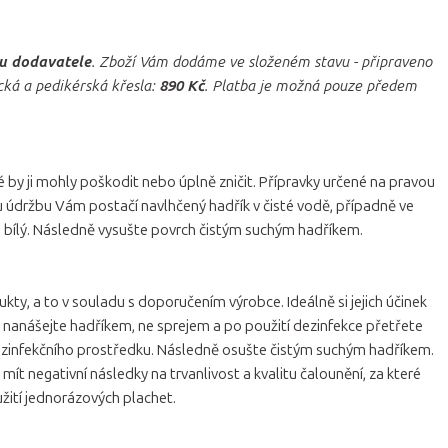
u dodavatele
. Zboží Vám dodáme ve složeném stavu - připraveno
cká a pedikérská křesla:
890 Kč
. Platba je možná pouze předem
é by ji mohly poškodit nebo úplně zničit. Přípravky určené na pravou
ou údržbu Vám postačí navlhčený hadřík v čisté vodě, případně ve
e bílý. Následně vysušte povrch čistým suchým hadříkem.
kty, a to v souladu s doporučením výrobce. Ideálně si jejich účinek
ě nanášejte hadříkem, ne sprejem a po použití dezinfekce přetřete
zinfekčního prostředku. Následně osušte čistým suchým hadříkem.
t negativní následky na trvanlivost a kvalitu čalounění, za které
žití jednorázových plachet.