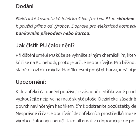
Dodání
Elektrické kosmetické lehátko Silverfox Levi-E3 je
skladem 
k použití přímo od výrobce. Doprava pro elektrická kosmeti
bankovním převodem nebo kartou
.
Jak čistit PU čalounění?
Při čištění umělé PU kůže se vyhněte silným chemikáliím, kter
kůži se na PU nehodí, proto je určitě nepoužívejte. Pro běžn
slabém roztoku mýdla. Hadřík nesmí pouštět barvu, ideální j
Upozornění:
K dezinfekci čalounění používejte zásadně certifikované produ
vyzkoušejte nejprve na malé skryté ploše. Dezinfekci zásadn
povrch navlhčeným hadříkem, čímž odstraníte pozůstatky de
Nesprávné či časté používání dezinfekčních prostředků může mí
výrobce čalounění neručí. Jako alternativu doporučujeme pou