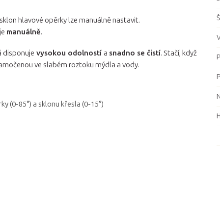
Š
i sklon hlavové opěrky lze manuálně nastavit.
je
manuálně
.
V
rá disponuje
vysokou odolností
a
snadno se čistí
. Stačí, když
P
 namočenou ve slabém roztoku mýdla a vody.
P
ky (0-85°) a sklonu křesla (0-15°)