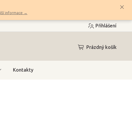
lší informace →
Přihlášení
NÁKUPNÍ
Prázdný košík
KOŠÍK
Kontakty
e (4 dny)
(2 ks)