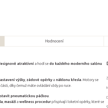
Hodnocení
esignově atraktivní
a hodí se
do každého moderního salónu
Z
astavení výšky
,
zádové opěrky
a
náklonu křesla
. Motory se
 části, díky čemuž máte ovládání vždy po ruce.
N
astavit pneumatickou páčkou
.
D
la
,
masáží
a
wellness procedur
přispívají i loketní opěrky, které se
Š