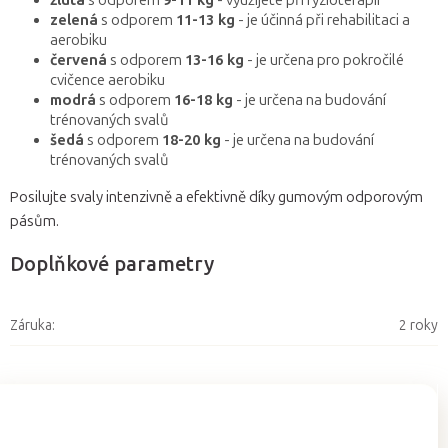
žlutá
s odporem
9-11 kg
- využijete při fyzioterapii
zelená
s odporem
11-13 kg
- je účinná při rehabilitaci a
aerobiku
červená
s odporem
13-16 kg
- je určena pro pokročilé
cvičence aerobiku
modrá
s odporem
16-18 kg
- je určena na budování
trénovaných svalů
šedá
s odporem
18-20 kg
- je určena na budování
trénovaných svalů
Posilujte svaly intenzivně a efektivně díky gumovým odporovým
pásům.
Doplňkové parametry
Záruka
:
2 roky