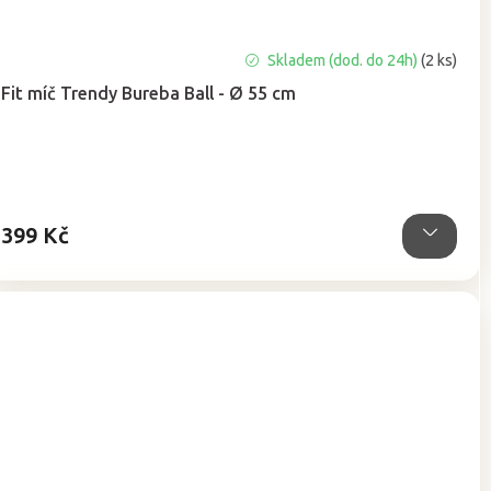
Průměrné
Skladem (dod. do 24h)
(2 ks)
hodnocení
Fit míč Trendy Bureba Ball - Ø 55 cm
produktu
je
5,0
z
5
hvězdiček.
399 Kč