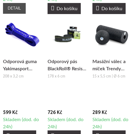
DETAIL
Do košíku
Do košíku
Odporová guma
Odporový pás
Masážní válec a
Yakimasport
BlackRoll® Resist
míček Trendy
Power Band -
Band
Fascia Roller Set
208 x 3,2 cm
178 x 6 cm
15 x 5,5 cm | Ø 6 cm
silná zátěž
Lua Mini & Bola
599 Kč
726 Kč
289 Kč
Skladem (dod. do
Skladem (dod. do
Skladem (dod. do
24h)
24h)
24h)