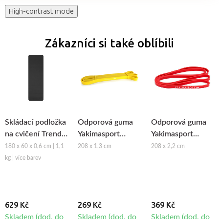
High-contrast mode
Zákazníci si také oblíbili
Skládací podložka
Odporová guma
Odporová guma
na cvičení Trendy
Yakimasport
Yakimasport
FoldMat Eco
Power Band -
Power Band -
180 x 60 x 0,6 cm | 1,1
208 x 1,3 cm
208 x 2,2 cm
lehká zátěž
střední zátěž
kg | více barev
629 Kč
269 Kč
369 Kč
Skladem (dod. do
Skladem (dod. do
Skladem (dod. do