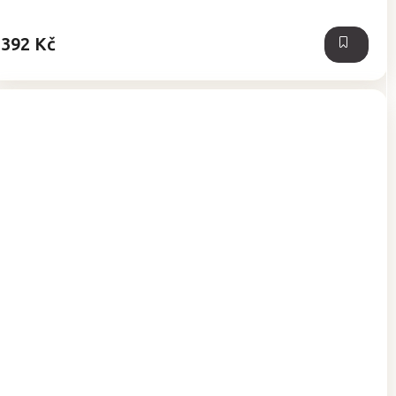
5
hvězdiček.
392 Kč