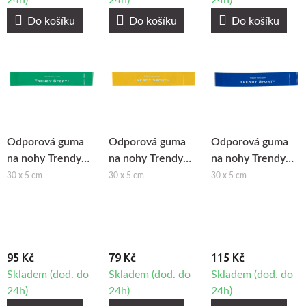
24h)
24h)
24h)
Do košíku
Do košíku
Do košíku
Odporová guma
Odporová guma
Odporová guma
na nohy Trendy
na nohy Trendy
na nohy Trendy
Tone-Loop -
Tone-Loop - lehká
Tone-Loop - velmi
30 x 5 cm
30 x 5 cm
30 x 5 cm
střední zátěž
zátěž
silná zátěž
95 Kč
79 Kč
115 Kč
Skladem (dod. do
Skladem (dod. do
Skladem (dod. do
24h)
24h)
24h)