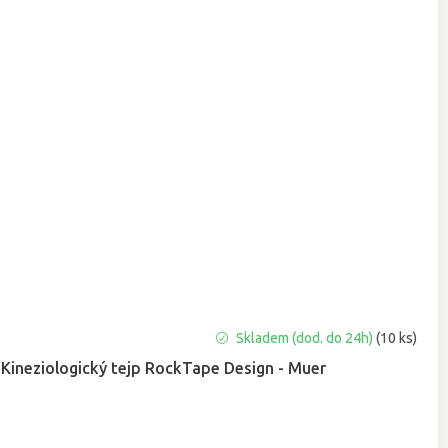
Průměrné
Skladem (dod. do 24h)
(10 ks)
hodnocení
Kineziologický tejp RockTape Design - Muer
produktu
je
5,0
z