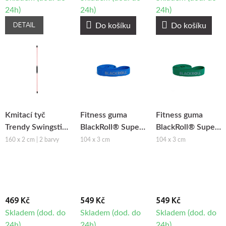
24h)
24h)
24h)
DETAIL
Do košíku
Do košíku
Kmitací tyč
Fitness guma
Fitness guma
Trendy Swingstick
BlackRoll® Super
BlackRoll® Super
Chicote
Band - silná zátěž
Band - střední
160 x 2 cm | 2 barvy
104 x 3 cm
104 x 3 cm
zátěž
469 Kč
549 Kč
549 Kč
Skladem (dod. do
Skladem (dod. do
Skladem (dod. do
24h)
24h)
24h)