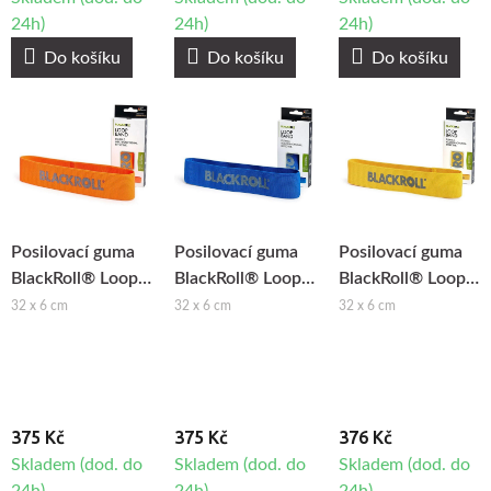
24h)
24h)
24h)
Do košíku
Do košíku
Do košíku
Posilovací guma
Posilovací guma
Posilovací guma
BlackRoll® Loop
BlackRoll® Loop
BlackRoll® Loop
Band - lehká zátěž
Band - silná zátěž
Band - velmi
32 x 6 cm
32 x 6 cm
32 x 6 cm
lehká zátěž
375 Kč
375 Kč
376 Kč
Skladem (dod. do
Skladem (dod. do
Skladem (dod. do