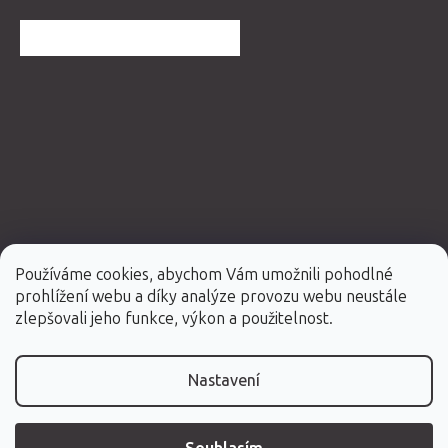
DALŠÍ HODNOCENÍ OBCHODU
Používáme cookies, abychom Vám umožnili pohodlné
prohlížení webu a díky analýze provozu webu neustále
Vytvořil Shoptet Premium
zlepšovali jeho funkce, výkon a použitelnost.
Copyright 2026
Fabulo.cz
. Všechna práva vyhrazena.
Nastavení