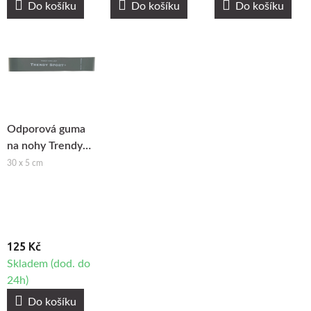
Do košíku
Do košíku
Do košíku
Odporová guma
na nohy Trendy
Tone-Loop - extra
30 x 5 cm
silná zátěž
125 Kč
Skladem (dod. do
24h)
Do košíku