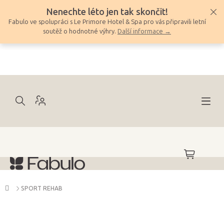
Přejít
Nenechte léto jen tak skončit!
na
Fabulo ve spolupráci s Le Primore Hotel & Spa pro vás připravili letní
obsah
soutěž o hodnotné výhry.
Další informace →
NÁKUPNÍ
KOŠÍK
Domů
SPORT REHAB