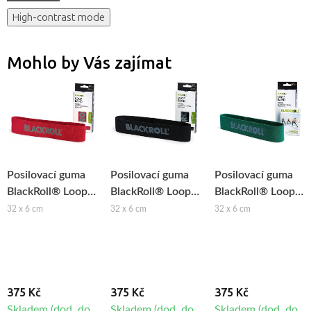
High-contrast mode
Mohlo by Vás zajímat
Posilovací guma
Posilovací guma
Posilovací guma
BlackRoll® Loop
BlackRoll® Loop
BlackRoll® Loop
Band - mírná
Band - velmi silná
Band - střední
32 x 6 cm
32 x 6 cm
32 x 6 cm
zátěž
zátěž
zátěž
375 Kč
375 Kč
375 Kč
Skladem (dod. do
Skladem (dod. do
Skladem (dod. do