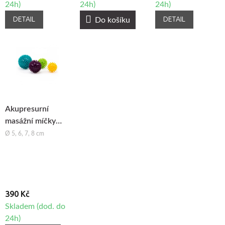
24h)
24h)
24h)
DETAIL
DETAIL
Do košíku
Akupresurní
masážní míčky
Bodhi Spiky Ball,
Ø 5, 6, 7, 8 cm
4ks
390 Kč
Skladem (dod. do
24h)