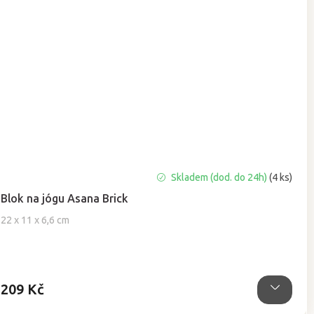
Průměrné
Skladem (dod. do 24h)
(4 ks)
hodnocení
Blok na jógu Asana Brick
produktu
je
22 x 11 x 6,6 cm
4,9
z
5
hvězdiček.
209 Kč