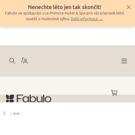
Přejít
Nenechte léto jen tak skončit!
na
Fabulo ve spolupráci s Le Primore Hotel & Spa pro vás připravili letní
obsah
soutěž o hodnotné výhry.
Další informace →
NÁKUPNÍ
KOŠÍK
Domů
Jiné