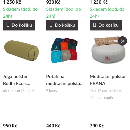
1 250 Kč
930 Kč
1 250 Kč
Skladem (dod. do
Skladem (dod. do
Skladem (dod. do
24h)
24h)
24h)
Do košíku
Do košíku
Do košíku
Jóga bolster
Potah na
Meditační polštář
Bodhi Eco s
meditační polštář
PRÁNA
potahem
PRÁNA
65 x 20 cm | 5 barev
9 barev
36 x 12 cm | + Dárek:
náhradní náplň
950 Kč
440 Kč
790 Kč