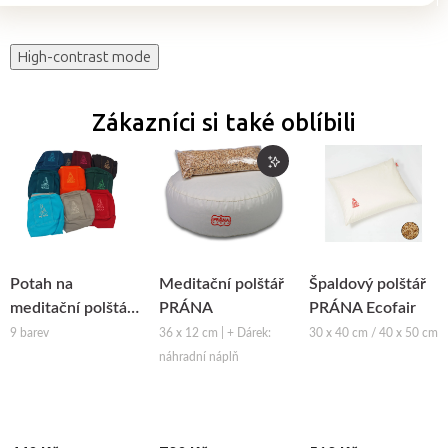
High-contrast mode
Zákazníci si také oblíbili
Potah na
Meditační polštář
Špaldový polštář
meditační polštář
PRÁNA
PRÁNA Ecofair
PRÁNA
9 barev
36 x 12 cm | + Dárek:
30 x 40 cm / 40 x 50 cm
náhradní náplň