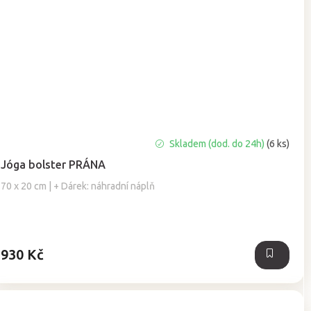
Průměrné
Skladem (dod. do 24h)
(6 ks)
hodnocení
Jóga bolster PRÁNA
produktu
je
70 x 20 cm | + Dárek: náhradní náplň
4,9
z
5
hvězdiček.
930 Kč