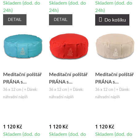
Skladem (dod. do
Skladem (dod. do
Skladem (dod. do
24h)
24h)
24h)
DETAIL
DETAIL
Do košíku
Meditační polštář
Meditační polštář
Meditační polštář
PRÁNA s
PRÁNA s
PRÁNA s
potahem -
potahem -
potahem - šedá
36 x 12 cm | + Dárek:
36 x 12 cm | + Dárek:
36 x 12 cm | + Dárek:
tyrkysová
červená
náhradní náplň
náhradní náplň
náhradní náplň
1 120 Kč
1 120 Kč
1 120 Kč
Skladem (dod. do
Skladem (dod. do
Skladem (dod. do