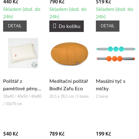
440 Kč
790 Kč
519 Kč
Skladem (dod. do
Skladem (dod. do
Skladem (dod. do
24h)
24h)
24h)
DETAIL
DETAIL
Do košíku
Polštář z
Meditační polštář
Masážní tyč s
paměťové pěny
Bodhi Zafu Eco
míčky
PRÁNA Comfort
30x40 / 40x50 / 40x80
20,5 x 38,5 cm | 5 barev
2 barvy
Memory
/ 50x70 cm
540 Kč
789 Kč
199 Kč