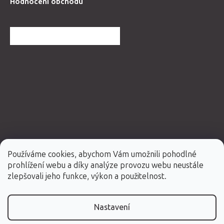
Hodnocení obchodu
DALŠÍ HODNOCENÍ OBCHODU
Používáme cookies, abychom Vám umožnili pohodlné
prohlížení webu a díky analýze provozu webu neustále
Vytvořil Shoptet Premium
zlepšovali jeho funkce, výkon a použitelnost.
Copyright 2026
Fabulo.cz
. Všechna práva vyhrazena.
Nastavení