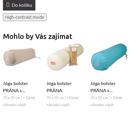
Do košíku
High-contrast mode
Mohlo by Vás zajímat
Jóga bolster
Jóga bolster
Jóga bolster
PRÁNA s
PRÁNA
PRÁNA s
potahem - šedá
potahem -
70 x 20 cm | + Dárek:
70 x 20 cm | + Dárek:
70 x 20 cm | + Dárek:
tyrkysová
náhradní náplň
náhradní náplň
náhradní náplň