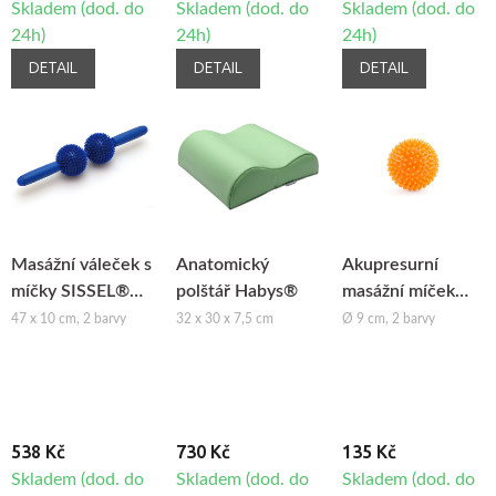
Skladem (dod. do
Skladem (dod. do
Skladem (dod. do
24h)
24h)
24h)
DETAIL
DETAIL
DETAIL
Masážní váleček s
Anatomický
Akupresurní
míčky SISSEL®
polštář Habys®
masážní míček
Spiky Twin Roller
Bodhi Spiky Ball
47 x 10 cm, 2 barvy
32 x 30 x 7,5 cm
Ø 9 cm, 2 barvy
538 Kč
730 Kč
135 Kč
Skladem (dod. do
Skladem (dod. do
Skladem (dod. do