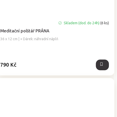
Průměrné
Skladem (dod. do 24h)
(6 ks)
hodnocení
Meditační polštář PRÁNA
produktu
je
36 x 12 cm | + Dárek: náhradní náplň
5,0
z
5
hvězdiček.
790 Kč