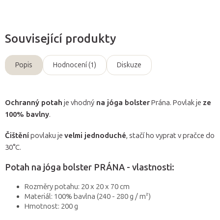
Související produkty
Popis
Hodnocení (1)
Diskuze
Ochranný potah
je vhodný
na jóga bolster
Prána. Povlak je
ze
100% bavlny
.
Čištění
povlaku je
velmi jednoduché
, stačí ho vyprat v pračce do
30°C.
Potah na jóga bolster PRÁNA - vlastnosti:
Rozměry potahu: 20 x 20 x 70 cm
Materiál: 100% bavlna (240 - 280 g / m²)
Hmotnost: 200 g