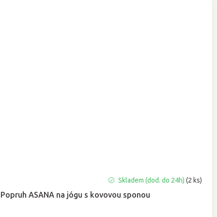
Průměrné
Skladem (dod. do 24h)
(2 ks)
hodnocení
Popruh ASANA na jógu s kovovou sponou
produktu
je