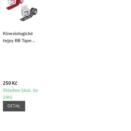
Kineziologické
tejpy BB Tape
Design - Lebky
250 Kč
Skladem (dod. do
24h)
DETAIL