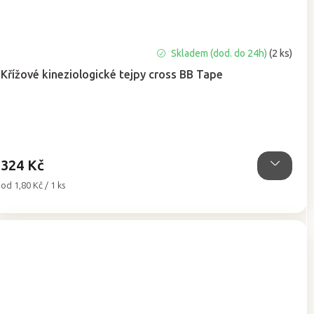
Průměrné
Skladem (dod. do 24h)
(2 ks)
hodnocení
Křížové kineziologické tejpy cross BB Tape
produktu
je
5,0
z
5
hvězdiček.
324 Kč
Měrná
od 1,80 Kč / 1 ks
cena: