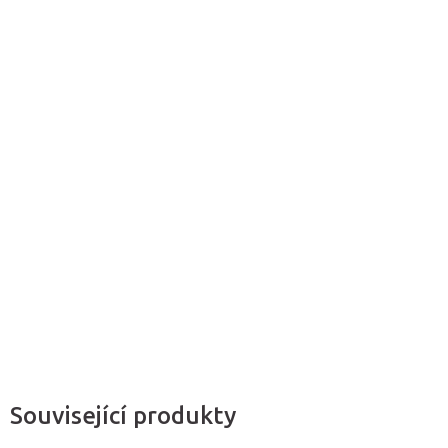
Můžeme doručit do:
11.8.2026
Přidat do košíku
Přírodní odmašťovač a čistič pokožky
je velmi účinný a citlivý
čisticí roztok
na odstranění nečistot
z pokožky
před
tejpováním.
Je velmi
efektivní
i po použití masážních
prostředků.
Detailní informace
Zeptat se
Související produkty