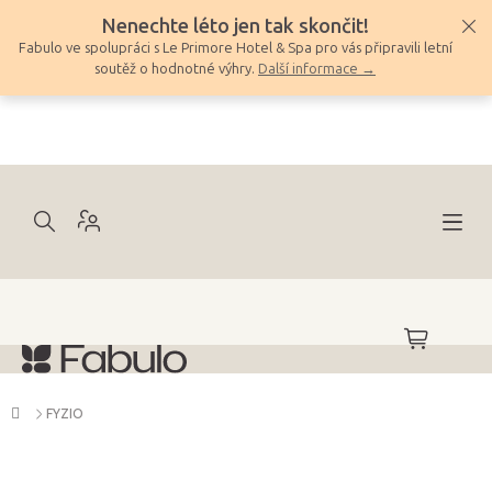
Přejít
Nenechte léto jen tak skončit!
na
Fabulo ve spolupráci s Le Primore Hotel & Spa pro vás připravili letní
obsah
soutěž o hodnotné výhry.
Další informace →
NÁKUPNÍ
KOŠÍK
Domů
FYZIO