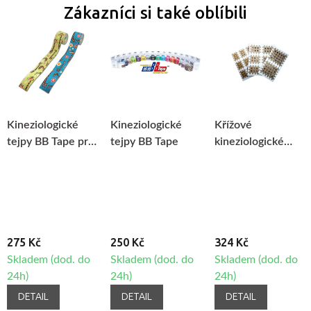
Zákazníci si také oblíbili
Kineziologické
Kineziologické
Křížové
tejpy BB Tape pro
tejpy BB Tape
kineziologické
citlivou pokožku -
tejpy cross BB
dětský motiv -
Tape
žirafa
275 Kč
250 Kč
324 Kč
Skladem (dod. do
Skladem (dod. do
Skladem (dod. do
24h)
24h)
24h)
DETAIL
DETAIL
DETAIL