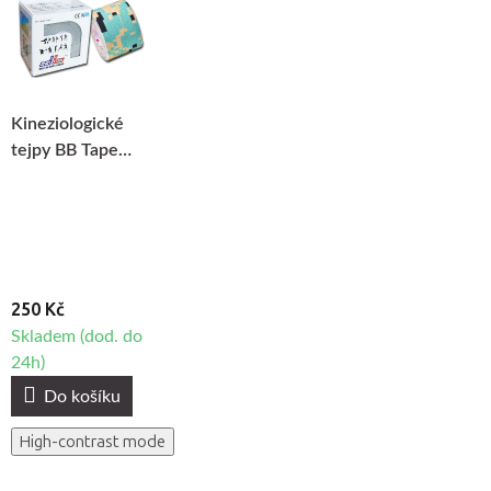
Kineziologické
tejpy BB Tape
Design - Army
250 Kč
Skladem (dod. do
24h)
Do košíku
High-contrast mode