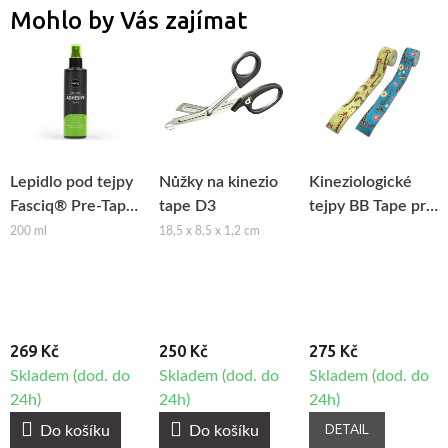
Mohlo by Vás zajímat
Lepidlo pod tejpy
Nůžky na kinezio
Kineziologické
Fasciq® Pre-Tape
tape D3
tejpy BB Tape pro
Adhesive Spray
citlivou pokožku -
200 ml
18,5 x 8,5 x 1,2 cm
dětský motiv -
žirafa
269 Kč
250 Kč
275 Kč
Skladem (dod. do
Skladem (dod. do
Skladem (dod. do
24h)
24h)
24h)
DETAIL
Do košíku
Do košíku