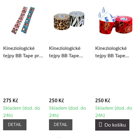
Kineziologické
Kineziologické
Kineziologické
tejpy BB Tape pro
tejpy BB Tape
tejpy BB Tape
citlivou pokožku -
Design - Zvířecí
Design - Růže
dětský motiv -
motiv
tučňák
275 Kč
250 Kč
250 Kč
Skladem (dod. do
Skladem (dod. do
Skladem (dod. do
24h)
24h)
24h)
DETAIL
DETAIL
Do košíku