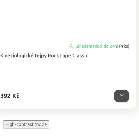
Průměrné
Skladem (dod. do 24h)
(4 ks)
hodnocení
Kineziologické tejpy RockTape Classic
produktu
je
4,8
z
5
hvězdiček.
392 Kč
High-contrast mode