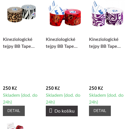
Kineziologické
Kineziologické
Kineziologické
tejpy BB Tape
tejpy BB Tape
tejpy BB Tape
Design - Zvířecí
Design - Růže
Design - Tattoo
motiv
250 Kč
250 Kč
250 Kč
Skladem (dod. do
Skladem (dod. do
Skladem (dod. do
24h)
24h)
24h)
DETAIL
DETAIL
Do košíku