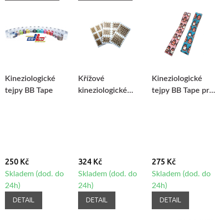
Kineziologické
Křížové
Kineziologické
tejpy BB Tape
kineziologické
tejpy BB Tape pro
tejpy cross BB
citlivou pokožku -
Tape
dětský motiv -
tučňák
250 Kč
324 Kč
275 Kč
Skladem (dod. do
Skladem (dod. do
Skladem (dod. do
24h)
24h)
24h)
DETAIL
DETAIL
DETAIL