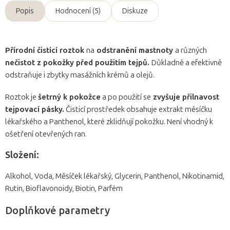
Popis
Hodnocení (5)
Diskuze
Přírodní čistící roztok
na
odstranění mastnoty
a různých
nečistot z pokožky před použitím tejpů.
Důkladně a efektivně
odstraňuje i zbytky masážních krémů a olejů.
Roztok je
šetrný k pokožce
a po použití se
zvyšuje přilnavost
tejpovací pásky.
Čisticí prostředek obsahuje extrakt měsíčku
lékařského a Panthenol, které zklidňují pokožku. Není vhodný k
ošetření otevřených ran.
Složení:
Alkohol, Voda, Měsíček lékařský, Glycerin, Panthenol, Nikotinamid,
Rutin, Bioflavonoidy, Biotin, Parfém
Doplňkové parametry