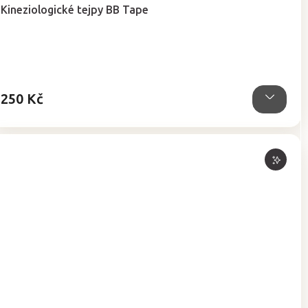
hodnocení
Kineziologické tejpy BB Tape
produktu
je
5,0
z
5
hvězdiček.
250 Kč