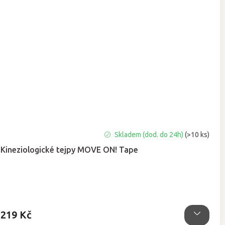
Průměrné
Skladem (dod. do 24h)
(>10 ks)
hodnocení
Kineziologické tejpy MOVE ON! Tape
produktu
je
5,0
z
5
hvězdiček.
219 Kč