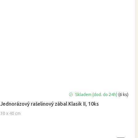
Průměrné
Skladem (dod. do 24h)
(6 ks)
hodnocení
Jednorázový rašelinový zábal Klasik II, 10ks
produktu
je
30 x 40 cm
5,0
z
5
hvězdiček.