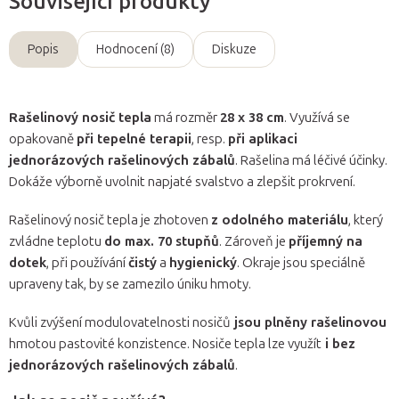
Související produkty
Popis
Hodnocení (8)
Diskuze
Rašelinový nosič tepla
má rozměr
28 x 38 cm
. Využívá se
opakovaně
při tepelné terapii
, resp.
při aplikaci
jednorázových rašelinových zábalů
. Rašelina má léčivé účinky.
Dokáže výborně uvolnit napjaté svalstvo a zlepšit prokrvení.
Rašelinový nosič tepla je zhotoven
z odolného materiálu
, který
zvládne teplotu
do max. 70 stupňů
. Zároveň je
příjemný na
dotek
, při používání
čistý
a
hygienický
. Okraje jsou speciálně
upraveny tak, by se zamezilo úniku hmoty.
Kvůli zvýšení modulovatelnosti nosičů
jsou plněny rašelinovou
hmotou pastovité konzistence. Nosiče tepla lze využít
i bez
jednorázových rašelinových zábalů
.