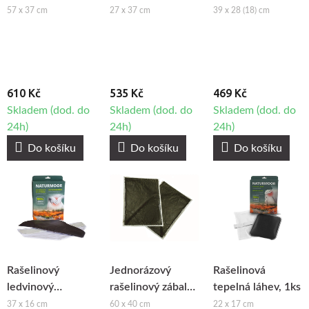
57 x 37 cm
27 x 37 cm
39 x 28 (18) cm
610 Kč
535 Kč
469 Kč
Skladem (dod. do
Skladem (dod. do
Skladem (dod. do
24h)
24h)
24h)
Do košíku
Do košíku
Do košíku
Rašelinový
Jednorázový
Rašelinová
ledvinový
rašelinový zábal
tepelná láhev, 1ks
polštářek, 1ks
Klasik III, 10ks
37 x 16 cm
60 x 40 cm
22 x 17 cm