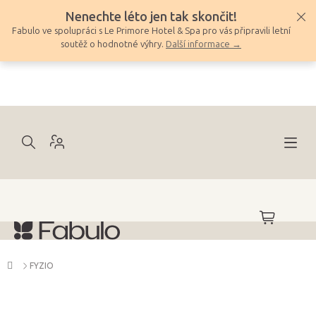
Přejít
Nenechte léto jen tak skončit!
na
Fabulo ve spolupráci s Le Primore Hotel & Spa pro vás připravili letní
obsah
soutěž o hodnotné výhry.
Další informace →
NÁKUPNÍ
KOŠÍK
Domů
FYZIO