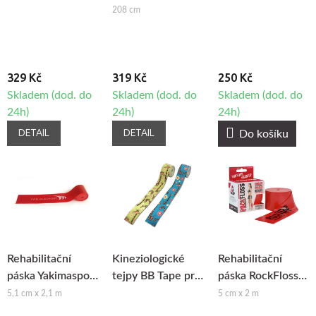
208 cm
329 Kč
319 Kč
250 Kč
Skladem (dod. do
Skladem (dod. do
Skladem (dod. do
24h)
24h)
24h)
DETAIL
DETAIL
Do košíku
Rehabilitační
Kineziologické
Rehabilitační
páska Yakimasport
tejpy BB Tape pro
páska RockFloss
Floss band -
citlivou pokožku -
Band
5,1 cm x 2,1 m
5 cm x 2 m
Medium 1,0 mm
dětský motiv -