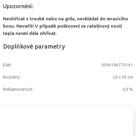
Upozornění:
Neohřívat v troubě nebo na grilu, nevkládat do mrazicího
boxu. Nevařit! V případě poškození se rašelinový nosič
tepla nesmí dále ohřívat.
Doplňkové parametry
EAN
:
8594196770141
Rozměry
:
28 x 38 cm
Reklamovanost
:
0,0 %