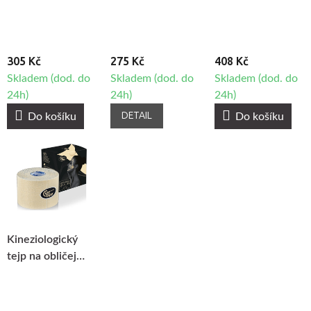
žirafa
305 Kč
275 Kč
408 Kč
Skladem (dod. do
Skladem (dod. do
Skladem (dod. do
24h)
24h)
24h)
DETAIL
Do košíku
Do košíku
Kineziologický
tejp na obličej
CureTape®
Beauty