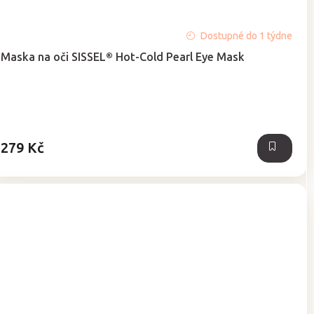
Průměrné
Dostupné do 1 týdne
hodnocení
Maska na oči SISSEL® Hot-Cold Pearl Eye Mask
produktu
je
5,0
z
5
hvězdiček.
279 Kč