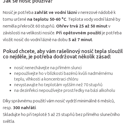
Jak se nosič používá?
Nosič je potřeba
zahřát ve vodní lázni
v nerezové nádobě k
tomu určené
na teplotu 50-60 °C
. Teplota vody vodní lázně by
neměla překročit 60 stupňů.
Ohřev trvá 25 až 50 minut
v
závislosti na velikosti nosiče.
Při opětovném použití
je potřeba
vložit nosič do vodní lázně na dobu
5 až 7 minut
.
Pokud chcete, aby vám rašelinový nosič tepla sloužil
co nejdéle, je potřeba dodržovat několik zásad:
nosič nenechávejte na přímém slunci
nepoužívejte ho v blízkosti bazénů kvůli nadměrnému
teplu, vlhkosti a koncentraci chlóru
nevystavujte ho teplotám vyšším než 70 stupňů
na dezinfekci nepoužívejte prostředky na bázi alkoholu
Díky správnému použití vám nosič vydrží minimálně 6 měsíců,
resp.
300 nahřátí
.
Skladujte ho při teplotě 5 až 25 stupňů bez přímého slunečního
světla.