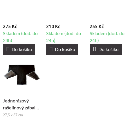
275 Kč
210 Kč
255 Kč
Skladem (dod. do
Skladem (dod. do
Skladem (dod. do
24h)
24h)
24h)
Do košíku
Do košíku
Do košíku
Jednorázový
rašelinový zábal
Torf Ziegler -
27,5 x 37 cm
Krční, 10ks