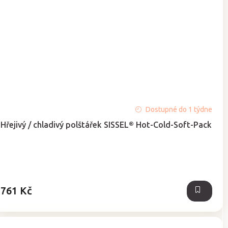
Průměrné
Dostupné do 1 týdne
hodnocení
Hřejivý / chladivý polštářek SISSEL® Hot-Cold-Soft-Pack
produktu
je
5,0
z
5
hvězdiček.
761 Kč