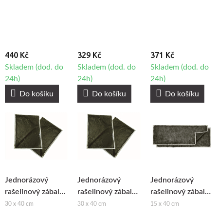
440 Kč
329 Kč
371 Kč
Skladem (dod. do
Skladem (dod. do
Skladem (dod. do
24h)
24h)
24h)
Do košíku
Do košíku
Do košíku
Jednorázový
Jednorázový
Jednorázový
rašelinový zábal
rašelinový zábal
rašelinový zábal
Premium II, 10ks
Klasik II, 10ks
Klasik I, 20ks
30 x 40 cm
30 x 40 cm
15 x 40 cm