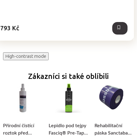
793 Kč
High-contrast mode
Zákazníci si také oblíbili
Přírodní čistící
Lepidlo pod tejpy
Rehabilitační
roztok před
Fasciq® Pre-Tape
páska Sanctaband