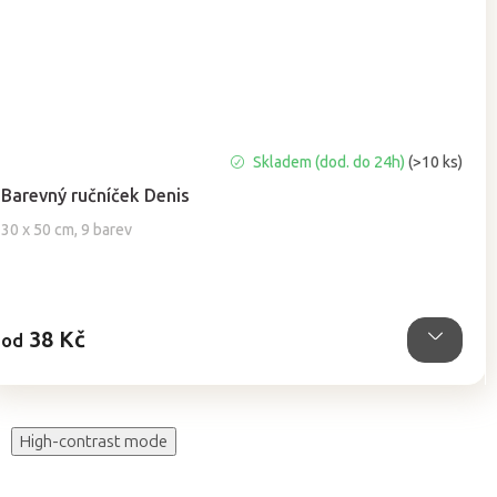
Průměrné
Skladem (dod. do 24h)
(>10 ks)
hodnocení
Barevný ručníček Denis
produktu
je
30 x 50 cm, 9 barev
5,0
z
5
hvězdiček.
38 Kč
od
High-contrast mode