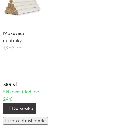
Moxovací
doutníky
NonDolens®
1,9 x 21 cm
Moxa Rolls, 10ks
389 Kč
Skladem (dod. do
24h)
Do košíku
High-contrast mode