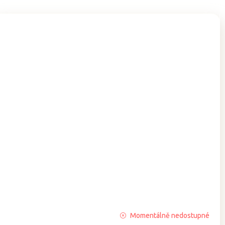
Průměrné
Momentálně nedostupné