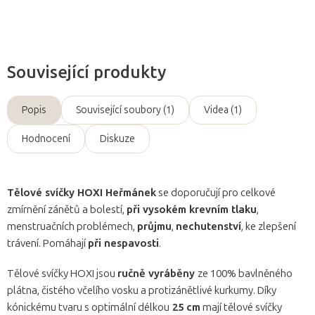
Související produkty
Popis
Související soubory (1)
Videa (1)
Hodnocení
Diskuze
Tělové svíčky HOXI Heřmánek
se doporučují pro celkové
zmírnění zánětů a bolestí,
při vysokém krevním tlaku
,
menstruačních problémech,
průjmu
,
nechutenství
, ke zlepšení
trávení. Pomáhají
při nespavosti
.
Tělové svíčky HOXI jsou
ručně vyráběny
ze 100% bavlněného
plátna, čistého včelího vosku a protizánětlivé kurkumy. Díky
kónickému tvaru s optimální délkou
25 cm
mají tělové svíčky