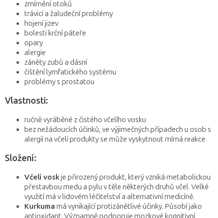
zmírnění otoků
trávicí a žaludeční problémy
hojení jizev
bolesti krční páteře
opary
alergie
záněty zubů a dásní
čištění lymfatického systému
problémy s prostatou
Vlastnosti:
ručně vyráběné z čistého včelího vosku
bez nežádoucích účinků, ve výjimečných případech u osob s
alergií na včelí produkty se může vyskytnout mírná reakce
Složení:
Včelí vosk
je přirozený produkt, který vzniká metabolickou
přestavbou medu a pylu v těle některých druhů včel. Velké
využití má v lidovém léčitelství a alternativní medicíně.
Kurkuma
má vynikající protizánětlivé účinky. Působí jako
antioxidant. Významně podporuje mozkové kognitivní