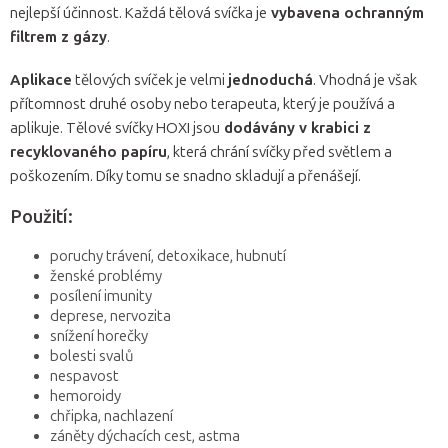
nejlepší účinnost. Každá tělová svíčka je
vybavena ochranným
filtrem z gázy
.
Aplikace
tělových svíček je velmi
jednoduchá
. Vhodná je však
přítomnost druhé osoby nebo terapeuta, který je používá a
aplikuje. Tělové svíčky HOXI jsou
dodávány v krabici z
recyklovaného papíru
, která chrání svíčky před světlem a
poškozením. Díky tomu se snadno skladují a přenášejí.
Použití:
poruchy trávení, detoxikace, hubnutí
ženské problémy
posílení imunity
deprese, nervozita
snížení horečky
bolesti svalů
nespavost
hemoroidy
chřipka, nachlazení
záněty dýchacích cest, astma