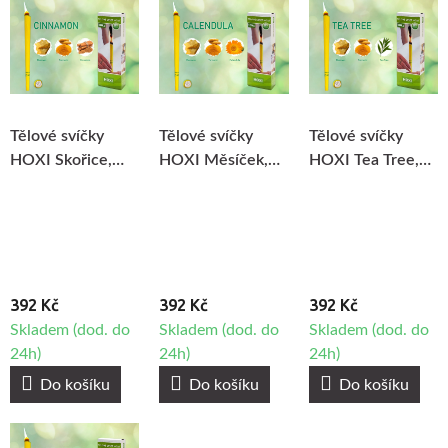
Tělové svíčky
Tělové svíčky
Tělové svíčky
HOXI Skořice,
HOXI Měsíček,
HOXI Tea Tree,
10ks
10ks
10ks
392 Kč
392 Kč
392 Kč
Skladem (dod. do
Skladem (dod. do
Skladem (dod. do
24h)
24h)
24h)
Do košíku
Do košíku
Do košíku