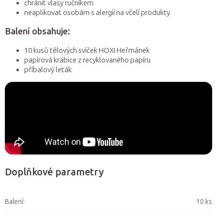
chránit vlasy ručníkem
neaplikovat osobám s alergií na včelí produkty
Balení obsahuje:
10 kusů tělových svíček HOXI Heřmánek
papírová krabice z recyklovaného papíru
příbalový leták
Doplňkové parametry
Balení
:
10 ks