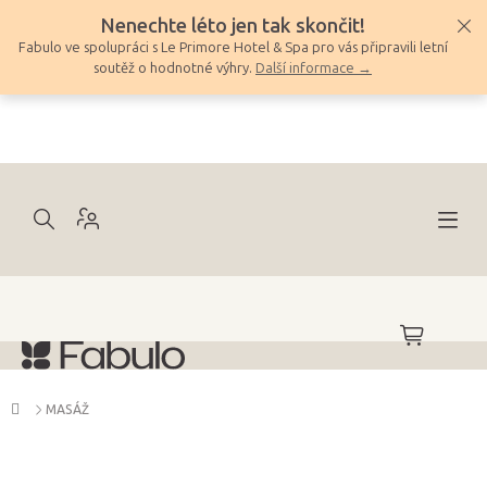
Přejít
Nenechte léto jen tak skončit!
na
Fabulo ve spolupráci s Le Primore Hotel & Spa pro vás připravili letní
obsah
soutěž o hodnotné výhry.
Další informace →
NÁKUPNÍ
KOŠÍK
Domů
MASÁŽ