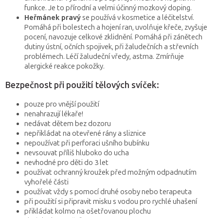
funkce. Je to přírodní a velmi účinný mozkový doping.
Heřmánek pravý
se používá v kosmetice a léčitelství.
Pomáhá při bolestech a hojení ran, uvolňuje křeče, zvyšuje
pocení, navozuje celkové zklidnění. Pomáhá při zánětech
dutiny ústní, očních spojivek, při žaludečních a střevních
problémech. Léčí žaludeční vředy, astma. Zmírňuje
alergické reakce pokožky.
Bezpečnost při použití tělových svíček:
pouze pro vnější použití
nenahrazují lékaře!
nedávat dětem bez dozoru
nepřikládat na otevřené rány a sliznice
nepoužívat při perforaci ušního bubínku
nevsouvat příliš hluboko do ucha
nevhodné pro děti do 3 let
používat ochranný kroužek před možným odpadnutím
vyhořelé části
používat vždy s pomocí druhé osoby nebo terapeuta
při použití si připravit misku s vodou pro rychlé uhašení
přikládat kolmo na ošetřovanou plochu