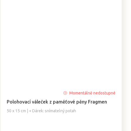
Průměrné
Momentálně nedostupné
hodnocení
Polohovací váleček z paměťové pěny Fragmen
produktu
je
50 x 15 cm | + Dárek: snímatelný potah
5,0
z
5