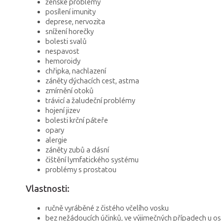
ženské problémy
posílení imunity
deprese, nervozita
snížení horečky
bolesti svalů
nespavost
hemoroidy
chřipka, nachlazení
záněty dýchacích cest, astma
zmírnění otoků
trávicí a žaludeční problémy
hojení jizev
bolesti krční páteře
opary
alergie
záněty zubů a dásní
čištění lymfatického systému
problémy s prostatou
Vlastnosti:
ručně vyráběné z čistého včelího vosku
bez nežádoucích účinků, ve výjimečných případech u os