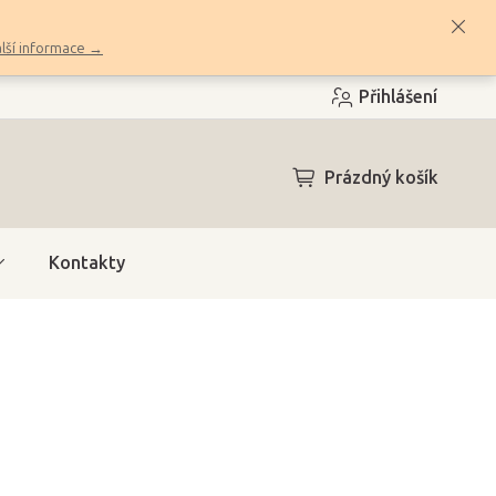
lší informace →
Přihlášení
NÁKUPNÍ
Prázdný košík
KOŠÍK
Kontakty
h)
(2 ks)