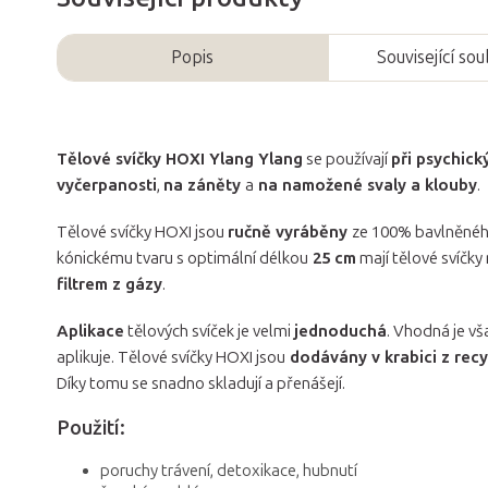
Popis
Související so
Tělové svíčky HOXI Ylang Ylang
se používají
při psychic
vyčerpanosti
,
na záněty
a
na namožené svaly a klouby
.
Tělové svíčky HOXI jsou
ručně vyráběny
ze 100% bavlněného
kónickému tvaru s optimální délkou
25 cm
mají tělové svíčky 
filtrem z gázy
.
Aplikace
tělových svíček je velmi
jednoduchá
. Vhodná je v
aplikuje. Tělové svíčky HOXI jsou
dodávány v krabici z rec
Díky tomu se snadno skladují a přenášejí.
Použití:
poruchy trávení, detoxikace, hubnutí