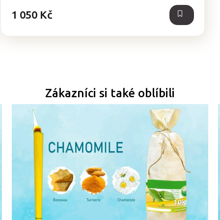
hvězdiček.
1 050 Kč
Zákazníci si také oblíbili