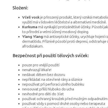
Složení:
Včelí vosk
je přirozený produkt, který vzniká metaboli
využití má v lidovém léčitelství a alternativní medicíně.
Kurkuma
má vynikající protizánětlivé účinky. Působí 
to přírodní a velmi účinný mozkový doping.
Ylang Ylang
má antiseptické účinky, urychluje hojení 
dermatitidu. Příznivě působí proti depresi, odstraňuje
afrodiziakum.
Bezpečnost při použití tělových svíček:
pouze pro vnější použití
nenahrazují lékaře!
nedávat dětem bez dozoru
nepřikládat na otevřené rány a sliznice
nepoužívat při perforaci ušního bubínku
nevsouvat příliš hluboko do ucha
nevhodné pro děti do 3 let
používat ochranný kroužek před možným odpadnutím v
používat vždy s pomocí druhé osoby nebo terapeuta