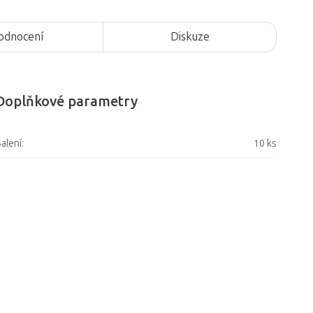
odnocení
Diskuze
Doplňkové parametry
alení
:
10 ks