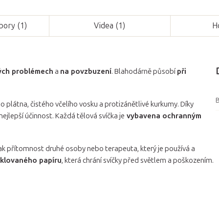
ubory (1)
Videa (1)
H
kých problémech
a
na povzbuzení
. Blahodárně působí
při
B
 plátna, čistého včelího vosku a protizánětlivé kurkumy. Díky
nejlepší účinnost. Každá tělová svíčka je
vybavena ochranným
šak přítomnost druhé osoby nebo terapeuta, který je používá a
yklovaného papíru
, která chrání svíčky před světlem a poškozením.