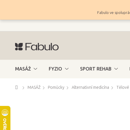
Přejít
na
Fabulo ve spoluprác
obsah
MASÁŽ
FYZIO
SPORT REHAB
Domů
MASÁŽ
Pomůcky
Alternativní medicína
Tělové 