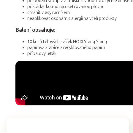
při použití si připravit misku s vodou pro rychlé uhašení
přikládat kolmo na ošetřovanou plochu
chránit vlasy ručníkem
neaplikovat osobám s alergií na včelí produkty
Balení obsahuje:
10 kusů tělových svíček HOXI Ylang Ylang
papírová krabice z recyklovaného papíru
příbalový leták