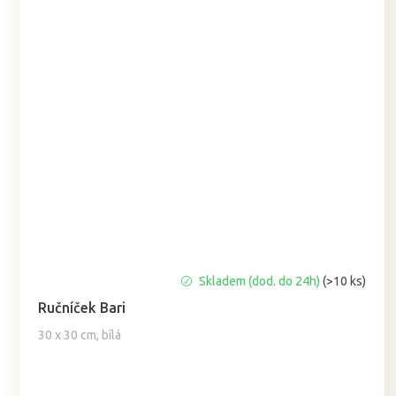
Průměrné
Skladem (dod. do 24h)
(>10 ks)
hodnocení
Ručníček Bari
produktu
je
30 x 30 cm, bílá
5,0
z
5