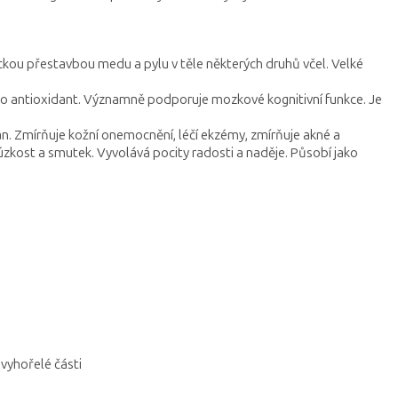
ckou přestavbou medu a pylu v těle některých druhů včel. Velké
jako antioxidant. Významně podporuje mozkové kognitivní funkce. Je
ran. Zmírňuje kožní onemocnění, léčí ekzémy, zmírňuje akné a
 úzkost a smutek. Vyvolává pocity radosti a naděje. Působí jako
yhořelé části