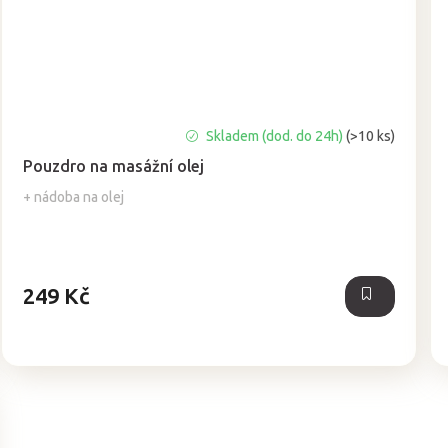
Průměrné
Skladem (dod. do 24h)
(>10 ks)
hodnocení
Pouzdro na masážní olej
produktu
je
+ nádoba na olej
5,0
z
5
hvězdiček.
249 Kč