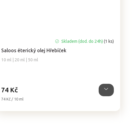
Průměrné
Skladem (dod. do 24h)
(1 ks)
hodnocení
Saloos éterický olej Hřebíček
produktu
je
10 ml | 20 ml | 50 ml
5,0
z
5
hvězdiček.
74 Kč
Měrná
74 Kč / 10 ml
cena: