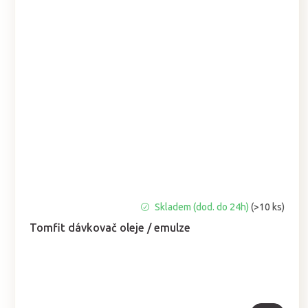
Průměrné
Skladem (dod. do 24h)
(>10 ks)
hodnocení
Tomfit dávkovač oleje / emulze
produktu
je
5,0
z
5
hvězdiček.