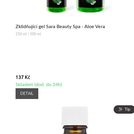
Zklidňující gel Sara Beauty Spa - Aloe Vera
250 ml / 500 ml
137 Kč
Skladem (dod. do 24h)
DETAIL
Tip