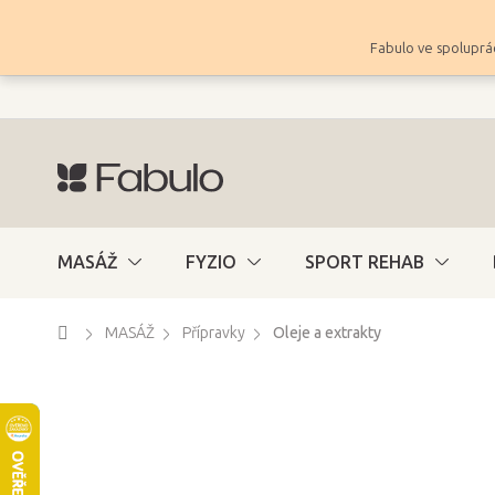
Přejít
na
Fabulo ve spoluprác
obsah
MASÁŽ
FYZIO
SPORT REHAB
Domů
MASÁŽ
Přípravky
Oleje a extrakty