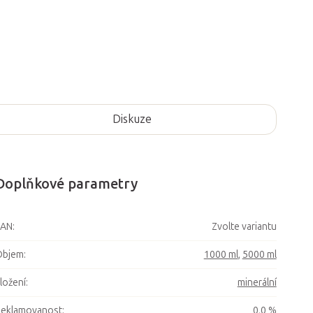
Diskuze
Doplňkové parametry
EAN
:
Zvolte variantu
Objem
:
1000 ml
,
5000 ml
ložení
:
minerální
Reklamovanost
:
0,0 %