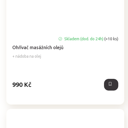
Průměrné
Skladem (dod. do 24h)
(>10 ks)
hodnocení
Ohřívač masážních olejů
produktu
je
+ nádoba na olej
5,0
z
5
hvězdiček.
990 Kč