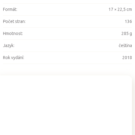
Formát
:
17 × 22,5 cm
Počet stran
:
136
Hmotnost
:
285 g
Jazyk
:
čeština
Rok vydání
:
2018