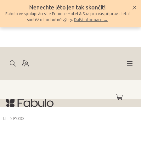
Přejít
Nenechte léto jen tak skončit!
na
Fabulo ve spolupráci s Le Primore Hotel & Spa pro vás připravili letní
obsah
soutěž o hodnotné výhry.
Další informace →
NÁKUPNÍ
KOŠÍK
Domů
FYZIO