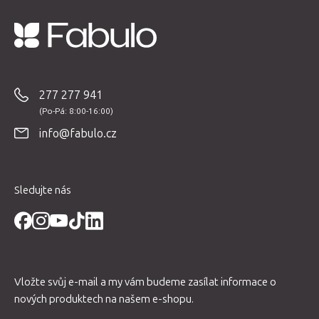
Z
á
p
277 277 941
a
t
info@fabulo.cz
í
Sledujte nás
Vložte svůj e-mail a my vám budeme zasílat informace o
nových produktech na našem e-shopu.