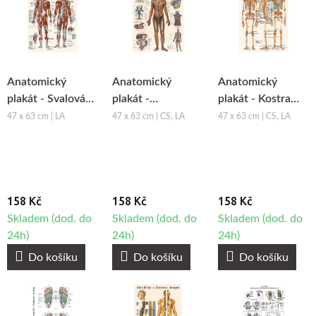
Anatomický
Anatomický
Anatomický
plakát - Svalová
plakát -
plakát - Kostra
soustava člověka
Lymfatický
člověka
47 x 63 cm | LA
47 x 63 cm | CS, LA
47 x 63 cm | CS, LA
systém člověka
158 Kč
158 Kč
158 Kč
Skladem (dod. do
Skladem (dod. do
Skladem (dod. do
24h)
24h)
24h)
Do košíku
Do košíku
Do košíku