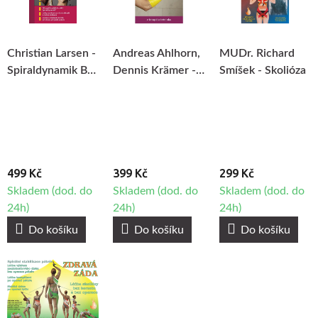
Christian Larsen -
Andreas Ahlhorn,
MUDr. Richard
Spiraldynamik Bez
Dennis Krämer -
Smíšek - Skolióza
bolesti v pohybu
Flossing v terapii
a tréninku
499 Kč
399 Kč
299 Kč
Skladem (dod. do
Skladem (dod. do
Skladem (dod. do
24h)
24h)
24h)
Do košíku
Do košíku
Do košíku