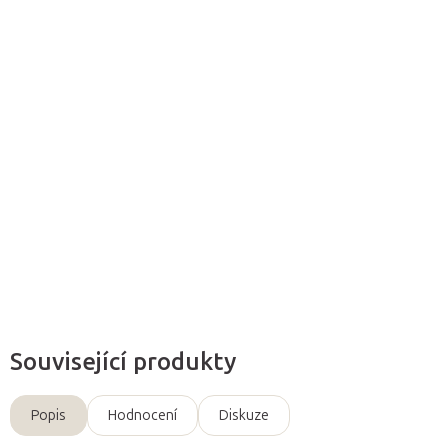
Přidat do košíku
Fascie stabilizují
a
tvarují
tělo. Podobně jako svaly, tak i fascie
potřebují pravidelný pohyb
.
Jóga pro fascie uvolní
i to
nejhlubší napětí v těle,
zregeneruje
a protáhne vazivo.
Detailní informace
Zeptat se
Související produkty
Popis
Hodnocení
Diskuze