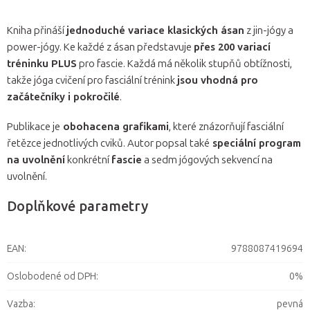
Kniha přináší
jednoduché variace klasických ásan
z jin-jógy a
power-jógy. Ke každé z ásan představuje
přes 200 variací
tréninku PLUS
pro fascie. Každá má několik stupňů obtížnosti,
takže jóga cvičení pro fasciální trénink
jsou vhodná pro
začátečníky i pokročilé
.
Publikace je
obohacena grafikami
, které znázorňují fasciální
řetězce jednotlivých cviků. Autor popsal také
speciální program
na uvolnění
konkrétní
fascie
a sedm jógových sekvencí na
uvolnění.
Doplňkové parametry
EAN
:
9788087419694
Oslobodené od DPH
:
0%
Vazba
:
pevná