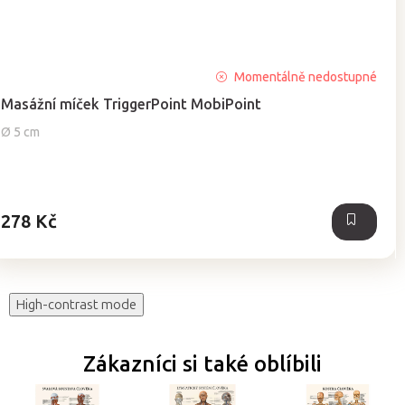
Průměrné
Momentálně nedostupné
hodnocení
Masážní míček TriggerPoint MobiPoint
produktu
je
Ø 5 cm
4,7
z
5
hvězdiček.
278 Kč
High-contrast mode
Zákazníci si také oblíbili