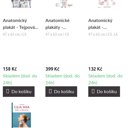
Anatomický
Anatomické
Anatomický
plakát - Tejpování
plakáty -
plakát -
pružnými tejpy
Topografie Aku
Aurikuloterapie
47 x 63 cm | CS
47 x 63 cm | CS
47 x 63 cm | CS, LA
bodů, 3ks
158 Kč
399 Kč
132 Kč
Skladem (dod. do
Skladem (dod. do
Skladem (dod. do
24h)
24h)
24h)
Do košíku
Do košíku
Do košíku