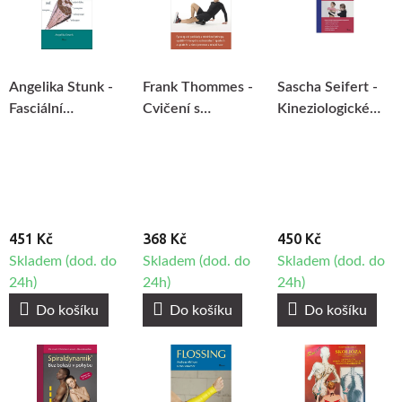
Angelika Stunk -
Frank Thommes -
Sascha Seifert -
Fasciální
Cvičení s
Kineziologické
osteopatie
BlackRoll -
tejpování
Uvolňování fascií
451 Kč
368 Kč
450 Kč
Skladem (dod. do
Skladem (dod. do
Skladem (dod. do
24h)
24h)
24h)
Do košíku
Do košíku
Do košíku