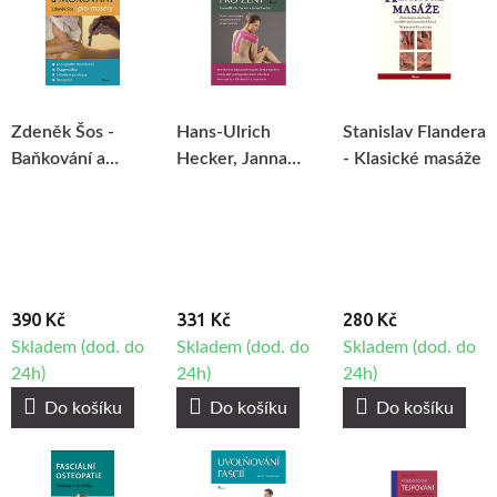
Zdeněk Šos -
Hans-Ulrich
Stanislav Flandera
Baňkování a
Hecker, Janna
- Klasické masáže
moxování pro
Hecker - Aku-
maséry
tejping pro ženy
390 Kč
331 Kč
280 Kč
Skladem (dod. do
Skladem (dod. do
Skladem (dod. do
24h)
24h)
24h)
Do košíku
Do košíku
Do košíku