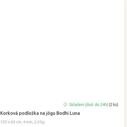
Průměrné
Skladem (dod. do 24h)
(2 ks)
hodnocení
Korková podložka na jógu Bodhi Luna
produktu
je
185 x 66 cm, 4 mm, 2,4 kg
5,0