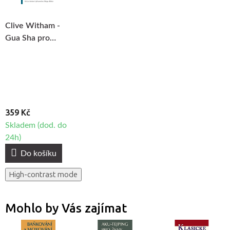
Clive Witham -
Gua Sha pro
obličej
359 Kč
Skladem (dod. do
24h)
Do košíku
High-contrast mode
Mohlo by Vás zajímat