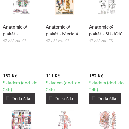
Anatomický
Anatomický
Anatomický
plakát -
plakát - Meridiány
plakát - SU-JOK -
Reflexologie nohy
a Dornova terapie
základní systém
47 x 63 cm | CS
47 x 32 cm | CS
47 x 63 cm | CS
prvotní
podobnosti
132 Kč
111 Kč
132 Kč
Skladem (dod. do
Skladem (dod. do
Skladem (dod. do
24h)
24h)
24h)
Do košíku
Do košíku
Do košíku