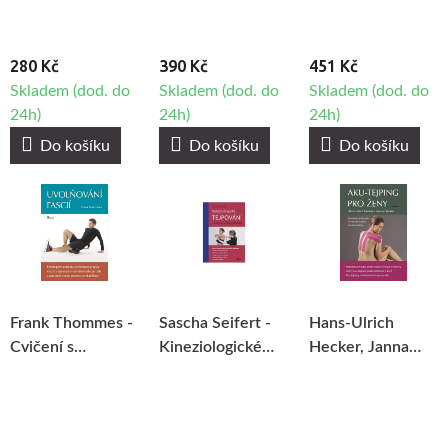
280 Kč
390 Kč
451 Kč
Skladem (dod. do
Skladem (dod. do
Skladem (dod. do
24h)
24h)
24h)
Do košíku
Do košíku
Do košíku
Frank Thommes -
Sascha Seifert -
Hans-Ulrich
Cvičení s
Kineziologické
Hecker, Janna
BlackRoll -
tejpování
Hecker - Aku-
Uvolňování fascií
tejping pro ženy