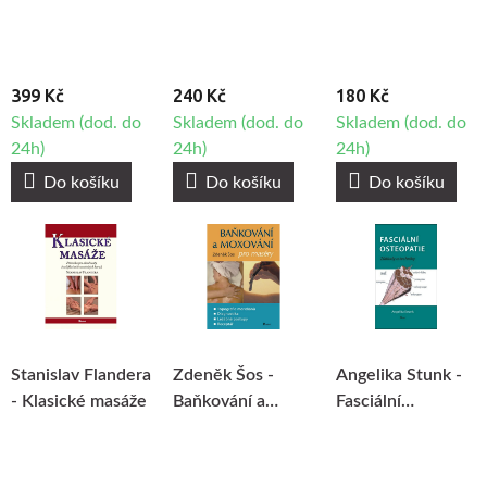
399 Kč
240 Kč
180 Kč
Skladem (dod. do
Skladem (dod. do
Skladem (dod. do
24h)
24h)
24h)
Do košíku
Do košíku
Do košíku
Stanislav Flandera
Zdeněk Šos -
Angelika Stunk -
- Klasické masáže
Baňkování a
Fasciální
moxování pro
osteopatie
maséry