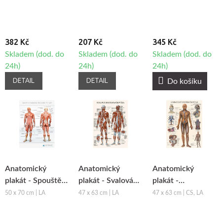
382 Kč
207 Kč
345 Kč
Skladem (dod. do
Skladem (dod. do
Skladem (dod. do
24h)
24h)
24h)
DETAIL
DETAIL
Do košíku
Anatomický
Anatomický
Anatomický
plakát - Spouštěcí
plakát - Svalová
plakát -
body těla
soustava člověka
Lymfatický
50 x 70 cm | LA
47 x 63 cm | LA
47 x 63 cm | CS, LA
systém člověka