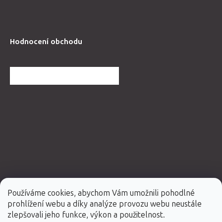
Hodnocení obchodu
DALŠÍ HODNOCENÍ OBCHODU
Používáme cookies, abychom Vám umožnili pohodlné
prohlížení webu a díky analýze provozu webu neustále
Vytvořil Shoptet Premium
zlepšovali jeho funkce, výkon a použitelnost.