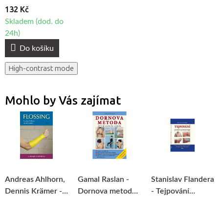
132 Kč
Skladem (dod. do
24h)
Do košíku
High-contrast mode
Mohlo by Vás zajímat
Andreas Ahlhorn,
Gamal Raslan -
Stanislav Flandera
Dennis Krämer -
Dornova metoda -
- Tejpování
Flossing v terapii
Jemná cesta ke
pevnými a
a tréninku
středu
pružnými tejpy