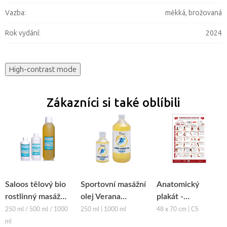
Vazba
:
měkká, brožovaná
Rok vydání
:
2024
High-contrast mode
Zákazníci si také oblíbili
Saloos tělový bio
Sportovní masážní
Anatomický
rostlinný masážní
olej Verana
plakát -
olej BODY FIT
Recovery
Terapeutické
250 ml / 500 ml / 1000
250 ml | 1000 ml
48 x 70 cm | CS
tejpování
ml