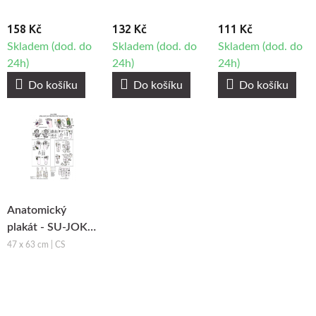
158 Kč
132 Kč
111 Kč
Skladem (dod. do
Skladem (dod. do
Skladem (dod. do
24h)
24h)
24h)
Do košíku
Do košíku
Do košíku
Anatomický
plakát - SU-JOK -
základní systém
47 x 63 cm | CS
prvotní
podobnosti