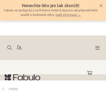
Přejít
Nenechte léto jen tak skončit!
na
Fabulo ve spolupráci s Le Primore Hotel & Spa pro vás připravili letní
obsah
soutěž o hodnotné výhry.
Další informace →
NÁKUPNÍ
KOŠÍK
Domů
FYZIO