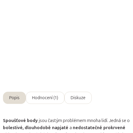
Přidat do košíku
Kniha vysvětluje
vznik
a
léčbu spoušťových bodů
pomocí cílené
masáže a terapeutických cvičení. Nabízí jasné
postupy ke
zmírnění myofasciální bolesti
a prevenci jejího návratu.
Detailní informace
Zeptat se
Popis
Hodnocení (1)
Diskuze
Spoušťové body
jsou častým problémem mnoha lidí. Jedná se o
bolestivé,
dlouhodobě napjaté
a
nedostatečně prokrvené