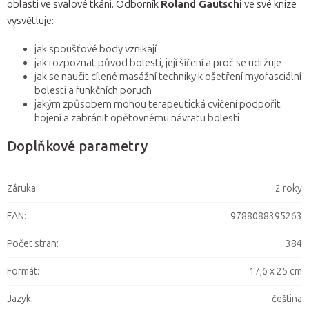
oblasti ve svalové tkáni. Odborník
Roland Gautschi
ve své knize
vysvětluje:
jak spoušťové body vznikají
jak rozpoznat původ bolesti, její šíření a proč se udržuje
jak se naučit cílené masážní techniky k ošetření myofasciální
bolesti a funkčních poruch
jakým způsobem mohou terapeutická cvičení podpořit
hojení a zabránit opětovnému návratu bolesti
Doplňkové parametry
Záruka
:
2 roky
EAN
:
9788088395263
Počet stran
:
384
Formát
:
17,6 x 25 cm
Jazyk
:
čeština