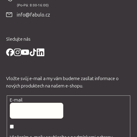
a
t
info@fabulo.cz
í
Sledujte nás
Vložte svůj e-mail a my vám budeme zasílat informace o
nových produktech na našem e-shopu.
E-mail