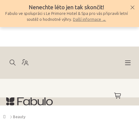
Přejít
Nenechte léto jen tak skončit!
na
Fabulo ve spolupráci s Le Primore Hotel & Spa pro vás připravili letní
obsah
soutěž o hodnotné výhry.
Další informace →
NÁKUPNÍ
KOŠÍK
Domů
Beauty