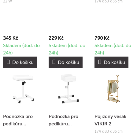
lampu BeautyOne
pedikérské
22 W
174 x 60 x 35 cm
S4
vaničce
345 Kč
229 Kč
790 Kč
Skladem (dod. do
Skladem (dod. do
Skladem (dod. do
24h)
24h)
24h)
Do košíku
Do košíku
Do košíku
Podnožka pro
Podnožka pro
Pojízdný věšák
pedikúru
pedikúru
VIKIR 2
BeautyOne 108
BeautyOne Bell
174 x 80 x 35 cm