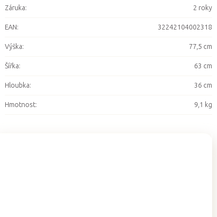
Záruka
:
2 roky
EAN
:
32242104002318
Výška
:
77,5 cm
Šířka
:
63 cm
Hloubka
:
36 cm
Hmotnost
:
9,1 kg