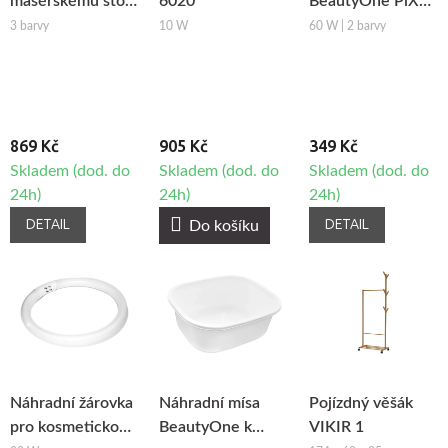
masérskému stolu
6020
BeautyOne PiX
Tandem
314
3 barvy
10 W
60 W | 2 barvy
869 Kč
905 Kč
349 Kč
Skladem (dod. do
Skladem (dod. do
Skladem (dod. do
24h)
24h)
24h)
DETAIL
DETAIL
Do košíku
Náhradní žárovka
Náhradní mísa
Pojízdný věšák
pro kosmetickou
BeautyOne k
VIKIR 1