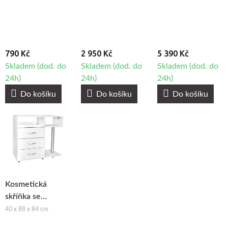
BeautyOne
BeautyOne Y-200
Cabinet II
790 Kč
2 950 Kč
5 390 Kč
Skladem (dod. do
Skladem (dod. do
Skladem (dod. do
24h)
24h)
24h)
Do košíku
Do košíku
Do košíku
Kosmetická
skříňka se
zásuvkami
40 x 88 x 84 cm
BeautyOne Y-300