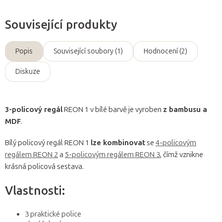
Související produkty
Popis
Související soubory (1)
Hodnocení (2)
Diskuze
3-policový regál
REON 1 v bílé barvě je vyroben
z bambusu a
MDF
.
Bílý policový regál REON 1
lze kombinovat
se
4-policovým
regálem REON 2
a
5-policovým regálem REON 3
, čímž vznikne
krásná policová sestava.
Vlastnosti:
3 praktické police