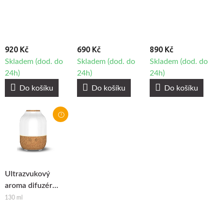
920 Kč
690 Kč
890 Kč
Skladem (dod. do
Skladem (dod. do
Skladem (dod. do
24h)
24h)
24h)
Do košíku
Do košíku
Do košíku
Ultrazvukový
aroma difuzér
Fabulo Neo
130 ml