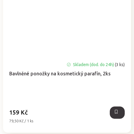
Skladem (dod. do 24h)
(3 ks)
Bavlněné ponožky na kosmetický parafín, 2ks
159 Kč
Měrná
79,50 Kč / 1 ks
cena: