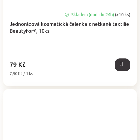
Skladem (dod. do 24h)
(>10 ks)
Jednorázová kosmetická čelenka z netkané textilie
Beautyfor®, 10ks
79 Kč
Měrná
7,90 Kč / 1 ks
cena: