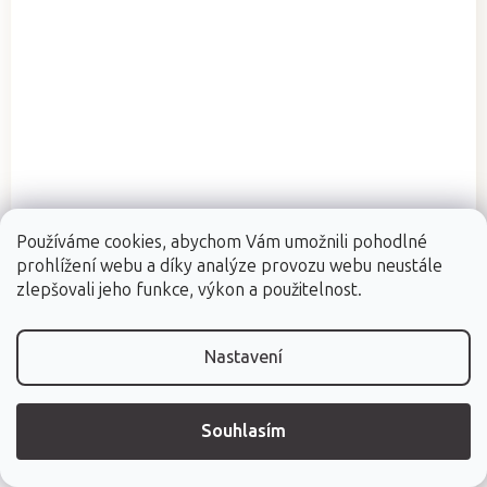
Používáme cookies, abychom Vám umožnili pohodlné
prohlížení webu a díky analýze provozu webu neustále
zlepšovali jeho funkce, výkon a použitelnost.
Průměrné
Dostupné v říjnu
hodnocení
Multifunkční ohřívač depilačního vosku Beautyfor®
produktu
Nastavení
MAX
je
5,0
z
Souhlasím
5
hvězdiček.
1 990 Kč