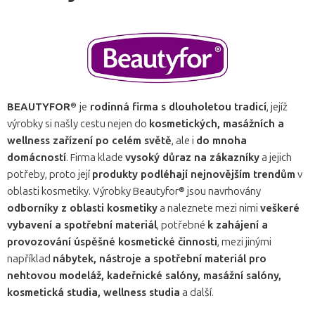
BEAUTYFOR
®
je
rodinná firma s dlouholetou tradicí
, jejíž
výrobky si našly cestu nejen do
kosmetických, masážních a
wellness zařízení po celém světě
, ale i
do mnoha
domácností
. Firma klade
vysoký důraz na zákazníky
a jejich
potřeby, proto její
produkty podléhají nejnovějším trendům
v
oblasti kosmetiky. Výrobky Beautyfor
®
jsou navrhovány
odborníky z oblasti kosmetiky
a naleznete mezi nimi
veškeré
vybavení a spotřební materiál
, potřebné
k zahájení a
provozování úspěšné kosmetické činnosti
, mezi jinými
například
nábytek, nástroje a spotřební materiál pro
nehtovou modeláž, kadeřnické salóny, masážní salóny,
kosmetická studia, wellness studia
a další.