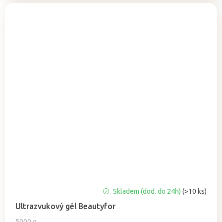
Průměrné
Skladem (dod. do 24h)
(>10 ks)
hodnocení
Ultrazvukový gél Beautyfor
produktu
je
5000 g