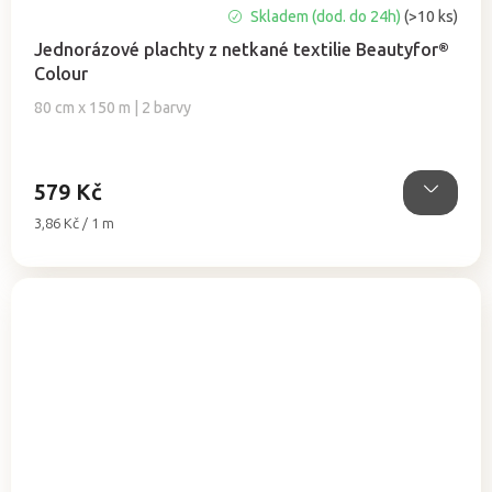
Průměrné
Skladem (dod. do 24h)
(>10 ks)
hodnocení
Jednorázové plachty z netkané textilie Beautyfor®
produktu
Colour
je
5,0
80 cm x 150 m | 2 barvy
z
5
hvězdiček.
579 Kč
Měrná
3,86 Kč / 1 m
cena: