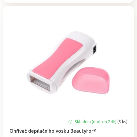
Průměrné
Skladem (dod. do 24h)
(3 ks)
hodnocení
Ohřívač depilačního vosku Beautyfor®
produktu