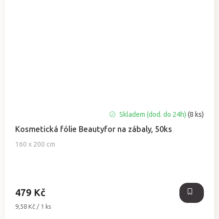
Průměrné
Skladem (dod. do 24h)
(8 ks)
hodnocení
Kosmetická fólie Beautyfor na zábaly, 50ks
produktu
je
160 x 200 cm
5,0
z
5
hvězdiček.
479 Kč
Měrná
9,58 Kč / 1 ks
cena: