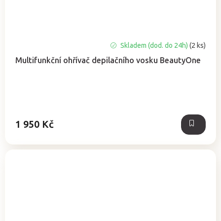
Průměrné
Skladem (dod. do 24h)
(2 ks)
hodnocení
Multifunkční ohřívač depilačního vosku BeautyOne
produktu
je
5,0
z
5
hvězdiček.
1 950 Kč