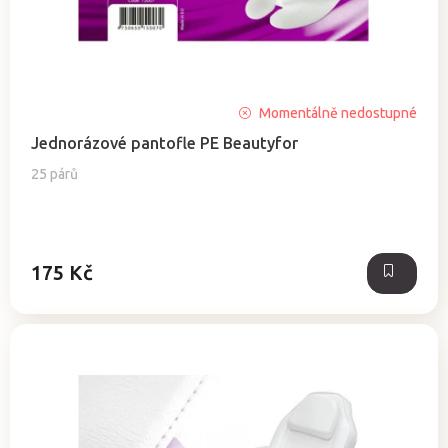
ů
u
k
t
ů
Průměrné
Momentálně nedostupné
hodnocení
Jednorázové pantofle PE Beautyfor
produktu
je
25 párů
5,0
z
5
hvězdiček.
175 Kč