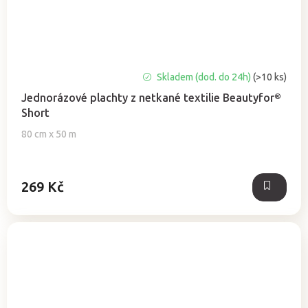
Průměrné
Skladem (dod. do 24h)
(>10 ks)
hodnocení
Jednorázové plachty z netkané textilie Beautyfor®
produktu
Short
je
5,0
80 cm x 50 m
z
5
hvězdiček.
269 Kč