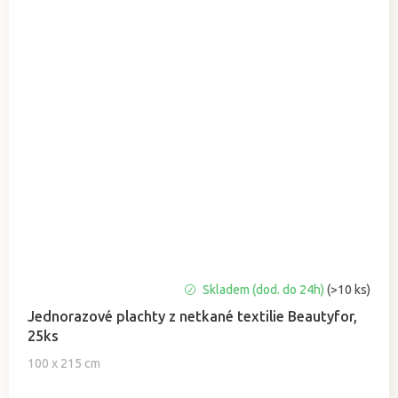
Průměrné
Skladem (dod. do 24h)
(>10 ks)
hodnocení
Jednorazové plachty z netkané textilie Beautyfor,
produktu
25ks
je
5,0
100 x 215 cm
z
5