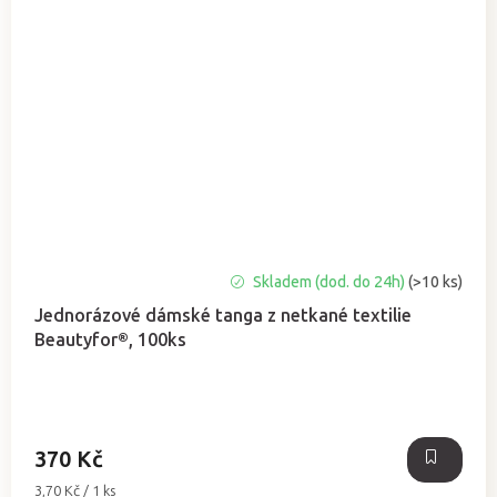
Průměrné
Skladem (dod. do 24h)
(>10 ks)
hodnocení
Jednorázové dámské tanga z netkané textilie
produktu
Beautyfor®, 100ks
je
5,0
z
5
hvězdiček.
370 Kč
Měrná
3,70 Kč / 1 ks