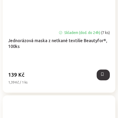
Skladem (dod. do 24h)
(7 ks)
Jednorázová maska z netkané textilie Beautyfor®,
100ks
139 Kč
Měrná
1,39 Kč / 1 ks
cena: