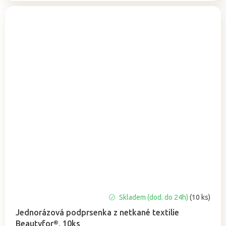
Průměrné
Skladem (dod. do 24h)
(10 ks)
hodnocení
Jednorázová podprsenka z netkané textilie
produktu
Beautyfor®, 10ks