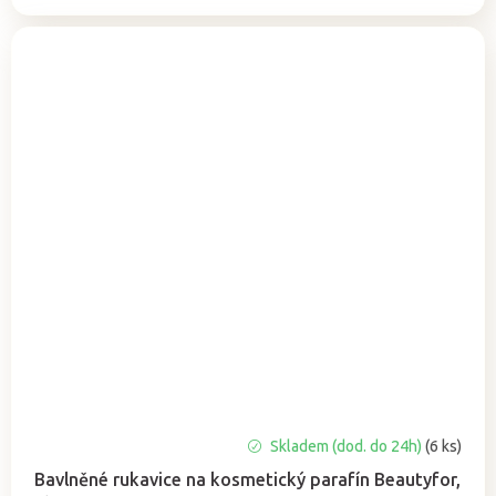
Průměrné
Skladem (dod. do 24h)
(6 ks)
hodnocení
Bavlněné rukavice na kosmetický parafín Beautyfor,
produktu