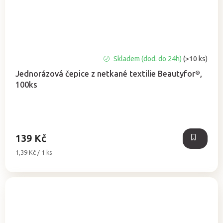
Průměrné
Skladem (dod. do 24h)
(>10 ks)
hodnocení
Jednorázová čepice z netkané textilie Beautyfor®,
produktu
100ks
je
5,0
z
5
hvězdiček.
139 Kč
Měrná
1,39 Kč / 1 ks
cena: