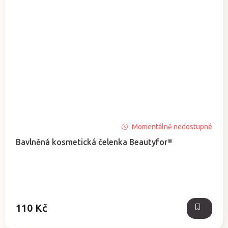
Průměrné
Momentálně nedostupné
hodnocení
Bavlněná kosmetická čelenka Beautyfor®
produktu
je
5,0
z
5
hvězdiček.
110 Kč