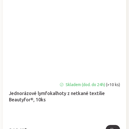
Průměrné
Skladem (dod. do 24h)
(>10 ks)
hodnocení
Jednorázové lymfokalhoty z netkané textilie
produktu
Beautyfor®, 10ks
je
4,8
z
5
hvězdiček.