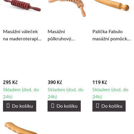
Masážní váleček
Masážní
Palička Fabulo
na maderoterapii
půlkruhový
masážní pomůcka
Fabulo RedRoll
váleček Fabulo na
na maderoterapii
maderoterapii
295 Kč
390 Kč
119 Kč
Skladem (dod. do
Skladem (dod. do
Skladem (dod. do
24h)
24h)
24h)
Do košíku
Do košíku
Do košíku