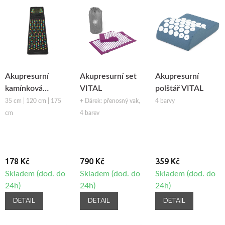
Akupresurní
Akupresurní set
Akupresurní
kamínková
VITAL
polštář VITAL
masážní podložka
35 cm | 120 cm | 175
+ Dárek: přenosný vak,
4 barvy
cm
4 barev
178 Kč
790 Kč
359 Kč
Skladem (dod. do
Skladem (dod. do
Skladem (dod. do
24h)
24h)
24h)
DETAIL
DETAIL
DETAIL