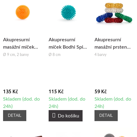
Akupresurní
Akupresurní
Akupresurní
masážní míček
míček Bodhi Spiky
masážní prsten
Bodhi Spiky Ball
Ball
SU-JOK
Ø 9 cm, 2 barvy
Ø 8 cm
4 barvy
135 Kč
115 Kč
59 Kč
Skladem (dod. do
Skladem (dod. do
Skladem (dod. do
24h)
24h)
24h)
DETAIL
DETAIL
Do košíku