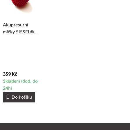
Akupresurní
míčky SISSEL®
Spiky-Ball Ø 9cm,
2ks
359 Kč
Skladem (dod. do
24h)
Do košíku