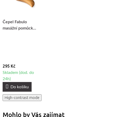
Čepel Fabulo
masážní pomůcka
na maderoterapii
295 Kč
Skladem (dod. do
24h)
Do košíku
High-contrast mode
Mohlo by Vás zajímat