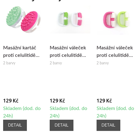
Masážní kartáč
Masážní váleček
Masážní váleček
proti celulitidě
proti celulitidě
proti celulitidě
Fabulo
Fabulo Dots
Fabulo Square
2 barvy
2 barvy
2 barvy
129 Kč
129 Kč
129 Kč
Skladem (dod. do
Skladem (dod. do
Skladem (dod. do
24h)
24h)
24h)
DETAIL
DETAIL
DETAIL