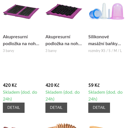
Akupresurní
Akupresurní
Silikonové
podložka na nohy
podložka na nohy
masážní baňky
SPIKY
VITAL
Fabulo Bell
3 barvy
3 barvy
rozměry XS / S / M / L
420 Kč
420 Kč
59 Kč
Skladem (dod. do
Skladem (dod. do
Skladem (dod. do
24h)
24h)
24h)
DETAIL
DETAIL
DETAIL