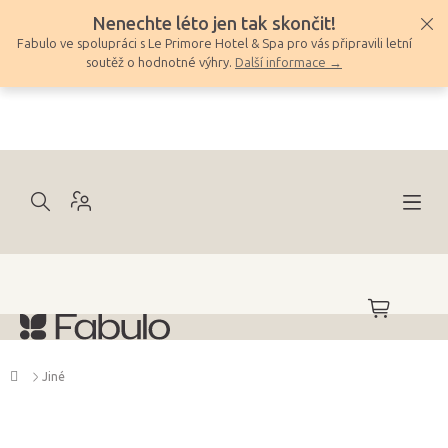
Přejít
Nenechte léto jen tak skončit!
na
Fabulo ve spolupráci s Le Primore Hotel & Spa pro vás připravili letní
obsah
soutěž o hodnotné výhry.
Další informace →
NÁKUPNÍ
KOŠÍK
Domů
Jiné