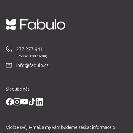
Z
á
p
277 277 941
a
t
info@fabulo.cz
í
Sledujte nás
Vložte svůj e-mail a my vám budeme zasílat informace o