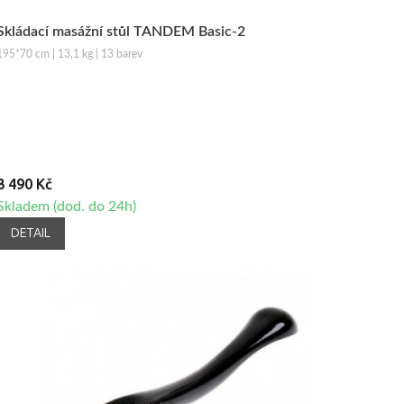
Skládací masážní stůl TANDEM Basic-2
195*70 cm | 13,1 kg | 13 barev
3 490 Kč
Skladem (dod. do 24h)
DETAIL