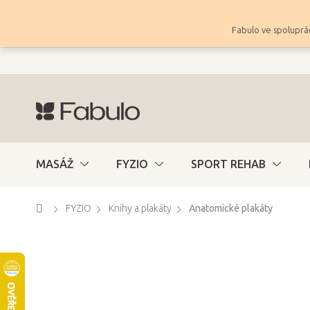
Přejít
na
Fabulo ve spoluprác
obsah
MASÁŽ
FYZIO
SPORT REHAB
Domů
FYZIO
Knihy a plakáty
Anatomické plakáty