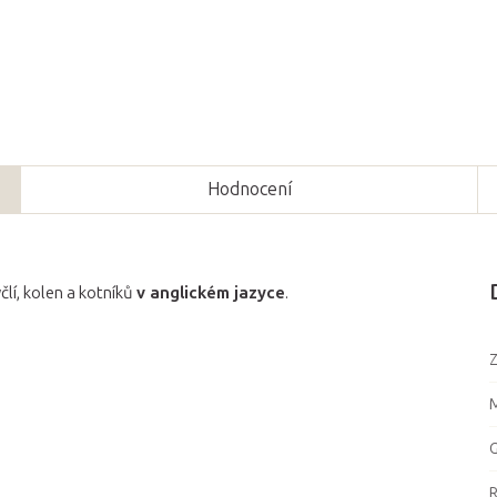
Hodnocení
člí, kolen a kotníků
v anglickém jazyce
.
Z
M