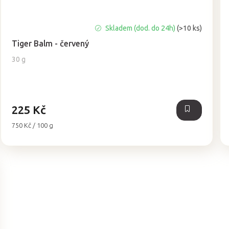
Průměrné
Skladem (dod. do 24h)
(>10 ks)
hodnocení
Tiger Balm - červený
produktu
je
30 g
4,9
z
5
hvězdiček.
225 Kč
Měrná
750 Kč / 100 g
cena: