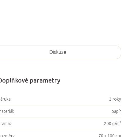
Diskuze
Doplňkové parametry
áruka
:
2 roky
ateriál
:
papír
Gramáž
:
200 g/m²
Rozměry
:
70 x 100 cm