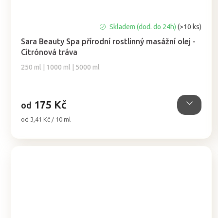
Průměrné
Skladem (dod. do 24h)
(>10 ks)
hodnocení
Sara Beauty Spa přírodní rostlinný masážní olej -
produktu
Citrónová tráva
je
5,0
250 ml | 1000 ml | 5000 ml
z
5
hvězdiček.
175 Kč
od
Měrná
od 3,41 Kč / 10 ml
cena: