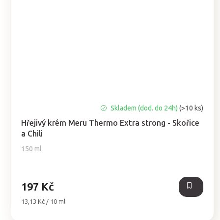
Průměrné
Skladem (dod. do 24h)
(>10 ks)
hodnocení
Hřejivý krém Meru Thermo Extra strong - Skořice
produktu
a Chili
je
5,0
150 ml
z
5
hvězdiček.
197 Kč
Měrná
13,13 Kč / 10 ml
cena: