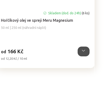
Průměrné
Skladem (dod. do 24h)
(6 ks)
hodnocení
Hořčíkový olej ve spreji Meru Magnesium
produktu
je
50 ml | 250 ml (náhradní náplň)
5,0
z
5
hvězdiček.
166 Kč
od
Měrná
od 12,20 Kč / 10 ml
cena: