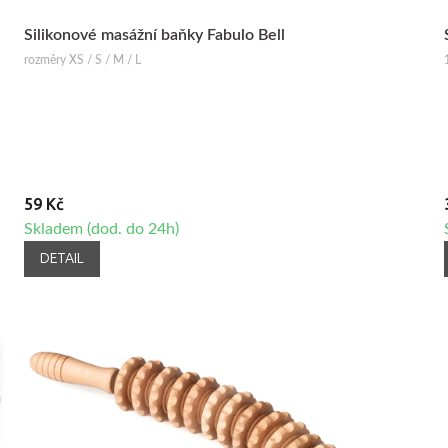
Silikonové masážní baňky Fabulo Bell
rozměry XS / S / M / L
59 Kč
Skladem (dod. do 24h)
DETAIL