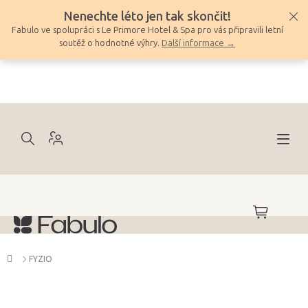
Přejít
Nenechte léto jen tak skončit!
na
Fabulo ve spolupráci s Le Primore Hotel & Spa pro vás připravili letní
obsah
soutěž o hodnotné výhry.
Další informace →
NÁKUPNÍ
KOŠÍK
Domů
FYZIO