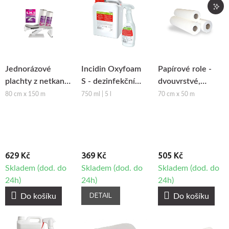
Jednorázové
Incidin Oxyfoam
Papírové role -
plachty z netkané
S - dezinfekční
dvouvrstvé,
textilie
prostředek s
perforované 70,
80 cm x 150 m
750 ml | 5 l
70 cm x 50 m
Beautyfor®
čisticím účinkem
3ks
629 Kč
369 Kč
505 Kč
Skladem (dod. do
Skladem (dod. do
Skladem (dod. do
24h)
24h)
24h)
DETAIL
Do košíku
Do košíku