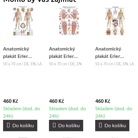
Anatomický
Anatomický
Anatomický
plakát Erler
plakát Erler
plakát Erler
Zimmer -
Zimmer - Reflexní
Zimmer -
50 x 70 cm | DE, EN, LA
50 x 70 cm | DE, EN
50 x 70 cm | DE, EN, LA
Akupunktura těla
zóny rukou a
Lymfatický
chodidel
systém člověka
460 Kč
460 Kč
460 Kč
Skladem (dod. do
Skladem (dod. do
Skladem (dod. do
24h)
24h)
24h)
Do košíku
Do košíku
Do košíku