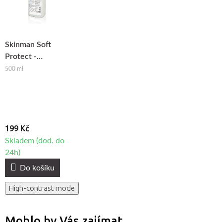
Skinman Soft
Protect -
dezinfekční
500 ml
přípravek na ruce
199 Kč
Skladem (dod. do
24h)
Do košíku
High-contrast mode
Mohlo by Vás zajímat