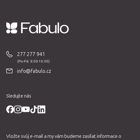
Z
á
p
277 277 941
a
t
info@fabulo.cz
í
Sledujte nás
Vložte svůj e-mail a my vám budeme zasílat informace o