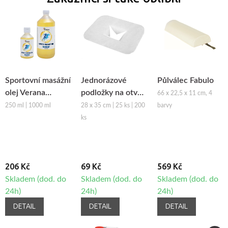
Sportovní masážní
Jednorázové
Půlválec Fabulo
olej Verana
podložky na otvor
66 x 22,5 x 11 cm, 4
Recovery
obličeje z netkané
250 ml | 1000 ml
28 x 35 cm | 25 ks | 200
barvy
textilie Fabulo
ks
206 Kč
69 Kč
569 Kč
Skladem (dod. do
Skladem (dod. do
Skladem (dod. do
24h)
24h)
24h)
DETAIL
DETAIL
DETAIL