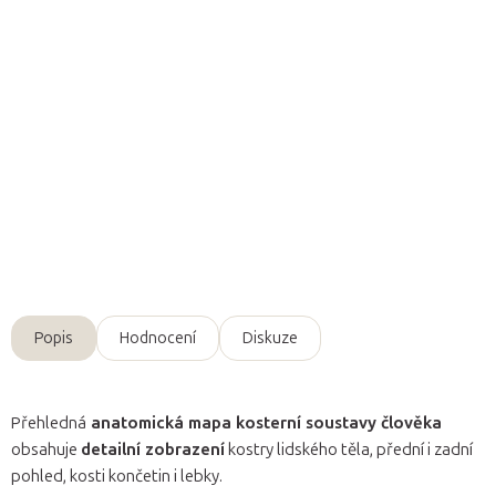
Přidat do košíku
Vysoce kvalitní
anatomický plakát kosterní soustavy
člověka s
popisky
v angličtině
a
latině
.
Detailní informace
Zeptat se
Popis
Hodnocení
Diskuze
Přehledná
anatomická mapa kosterní soustavy člověka
obsahuje
detailní zobrazení
kostry lidského těla, přední i zadní
pohled, kosti končetin i lebky.