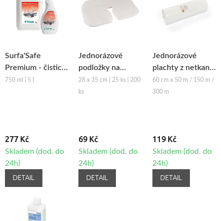
Surfa'Safe
Jednorázové
Jednorázové
Premium - čisticí
podložky na
plachty z netkané
prostředek na
podhlavník z
textilie Fabulo v
750 ml | 5 l
28 x 35 cm | 25 ks | 200
60 cm x 50 m / 150 m /
dezinfekci
netkané textilie
roli, 60cm
ks
300 m
povrchů
Fabulo
277 Kč
69 Kč
119 Kč
Skladem (dod. do
Skladem (dod. do
Skladem (dod. do
24h)
24h)
24h)
DETAIL
DETAIL
DETAIL