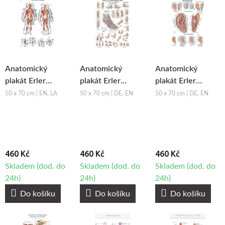
Anatomický
Anatomický
Anatomický
plakát Erler
plakát Erler
plakát Erler
Zimmer - Svalová
Zimmer - Noha a
Zimmer -
50 x 70 cm | EN, LA
50 x 70 cm | DE, EN
50 x 70 cm | DE, EN
soustava člověka
kotník
Aurikuloterapie
460 Kč
460 Kč
460 Kč
Skladem (dod. do
Skladem (dod. do
Skladem (dod. do
24h)
24h)
24h)
Do košíku
Do košíku
Do košíku