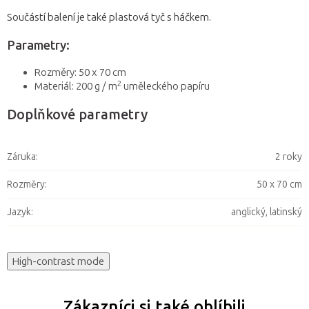
Součástí balení je také plastová tyč s háčkem.
Parametry:
Rozměry: 50 x 70 cm
2
Materiál: 200 g / m
uměleckého papíru
Doplňkové parametry
Záruka
:
2 roky
Rozměry
:
50 x 70 cm
Jazyk
:
anglický, latinský
High-contrast mode
Zákazníci si také oblíbili