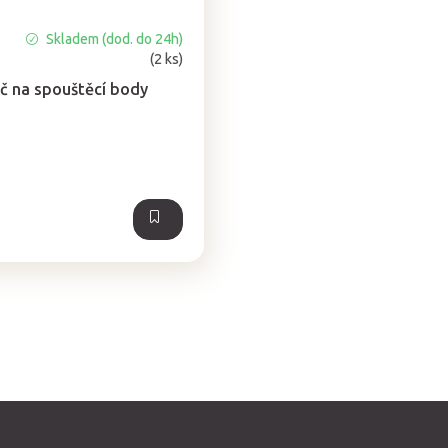
Skladem (dod. do 24h)
(2 ks)
č na spouštěcí body
O
v
l
á
d