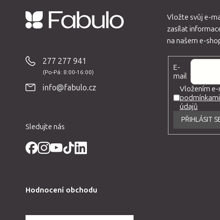
Vložte svůj e-m
zasílat informa
Z
na našem e-sho
á
p
277 277 941
E-
a
mail
t
info@fabulo.cz
Vložením e-m
podmínkami 
í
údajů
PŘIHLÁSIT S
Sledujte nás
Hodnocení obchodu