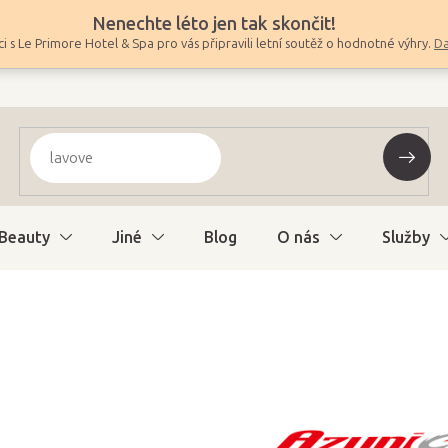
Nenechte léto jen tak skončit!
i s Le Primore Hotel & Spa pro vás připravili letní soutěž o hodnotné výhry.
Da
Beauty
Jiné
Blog
O nás
Služby