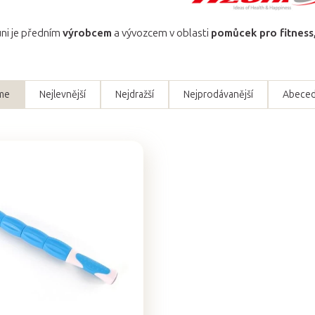
ni je předním
výrobcem
a vývozcem v oblasti
pomůcek pro fitness,
me
Nejlevnější
Nejdražší
Nejprodávanější
Abece