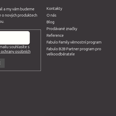
a
c
Kontakty
ail a my vám budeme
í
ce o nových produktech
O nás
p
pu.
Blog
r
Prodávané značky
v
Reference
k
Fabulo Family věrnostní program
ailu souhlasíte s
y
Fabulo B2B Partner program pro
ochrany osobních
v
velkoodběratele
ý
E
p
i
s
u