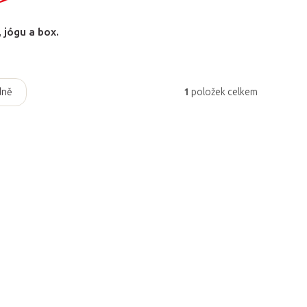
 jógu a box.
dně
1
položek celkem