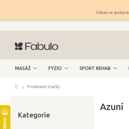
Přejít
na
Fabulo ve spoluprác
obsah
MASÁŽ
FYZIO
SPORT REHAB
Domů
Prodávané značky
Azuni
Přeskočit
P
kategorie
Kategorie
o
s