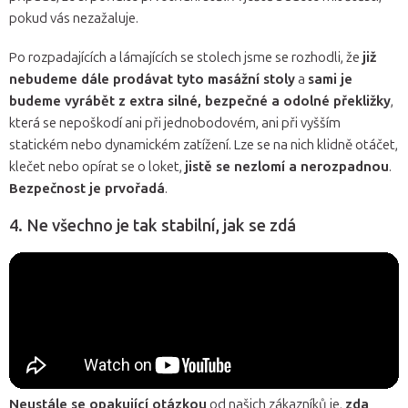
pokud vás nezažaluje.
Po rozpadajících a lámajících se stolech jsme se rozhodli, že
již
nebudeme dále prodávat tyto masážní stoly
a
sami je
budeme vyrábět z extra silné, bezpečné a odolné překližky
,
která se nepoškodí ani při jednobodovém, ani při vyšším
statickém nebo dynamickém zatížení. Lze se na nich klidně otáčet,
klečet nebo opírat se o loket,
jistě se nezlomí a nerozpadnou
.
Bezpečnost je prvořadá
.
4. Ne všechno je tak stabilní, jak se zdá
Neustále se opakující otázkou
od našich zákazníků je,
zda