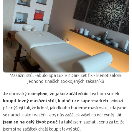
Masážní stůl Fabulo Spa Lux V2 Dark Set fix - klenot salónu
jednoho z našich spokojených zákazníků
Je
obrovským
omylem, že jako začátečníci
bychom si měli
koupit levný masážní stůl, klidně i ze supermarketu
. Mnozí
přemýšlejí tak, že kdo ví, jak dlouho budeme masírovat, zda jsme
se narodili jako maséři - aby nás začátek vyšel co nejlevněji.
Já
jsem se na celý život poučil
a také jsem zaplatil cenu za to, že
jsem si na začátek chtěl koupit levný stůl.