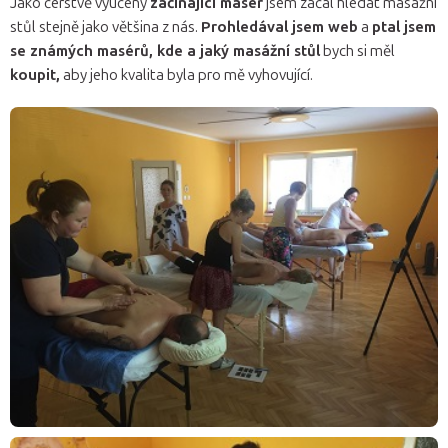
Jako čerstvě vyučený
začínající masér
jsem začal hledat masážní
stůl stejně jako většina z nás.
Prohledával jsem web
a
ptal jsem
se známých masérů, kde a jaký masážní stůl
bych si měl
koupit,
aby jeho kvalita byla pro mě vyhovující.