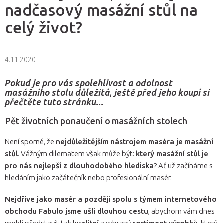
nadčasový masážní stůl na
celý život?
4.11.2020
Pokud je pro vás spolehlivost a odolnost
masážního stolu důležitá, ještě před jeho koupí si
přečtěte tuto stránku...
Pět životních ponaučení o masážních stolech
Není sporné, že
nejdůležitějším nástrojem maséra je masážní
stůl
. Vážným dilematem však může být:
který masážní stůl je
pro nás nejlepší z dlouhodobého hlediska
? Ať už začínáme s
hledáním jako začátečník nebo profesionální masér.
Nejdříve jako masér a později spolu s týmem internetového
obchodu Fabulo jsme ušli dlouhou cestu
, abychom vám dnes
mohli představit tak
kvalitní
a vybraný
sortiment výrobků
, který