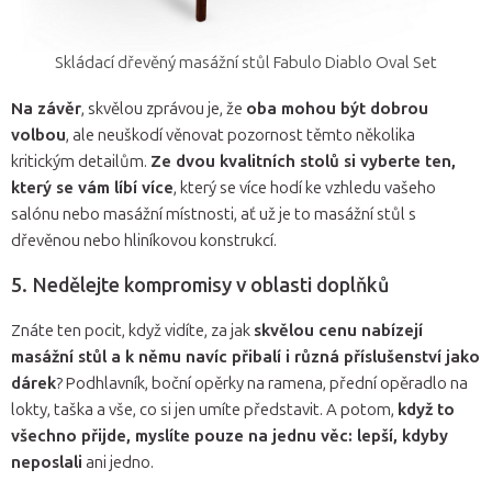
Skládací dřevěný masážní stůl Fabulo Diablo Oval Set
Na závěr
, skvělou zprávou je, že
oba mohou být dobrou
volbou
, ale neuškodí věnovat pozornost těmto několika
kritickým detailům.
Ze dvou kvalitních stolů si vyberte ten,
který se vám líbí více
, který se více hodí ke vzhledu vašeho
salónu nebo masážní místnosti, ať už je to masážní stůl s
dřevěnou nebo hliníkovou konstrukcí.
5. Nedělejte kompromisy v oblasti doplňků
Znáte ten pocit, když vidíte, za jak
skvělou cenu nabízejí
masážní stůl a k němu navíc přibalí i různá příslušenství jako
dárek
? Podhlavník, boční opěrky na ramena, přední opěradlo na
lokty, taška a vše, co si jen umíte představit. A potom,
když to
všechno přijde, myslíte pouze na jednu věc: lepší, kdyby
neposlali
ani jedno.