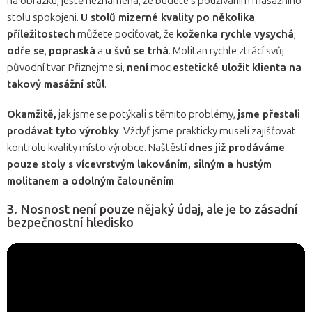
na obrázku, ještě neznamená, že budete s používáním masážního
stolu spokojeni.
U stolů mizerné kvality po několika
příležitostech
můžete pociťovat, že
koženka rychle vysychá
,
odře se
,
popraská
a
u švů se trhá
. Molitan rychle ztrácí svůj
původní tvar. Přiznejme si,
není
moc
estetické uložit klienta na
takový masážní stůl
.
Okamžitě,
jak jsme se potýkali s těmito problémy,
jsme přestali
prodávat tyto výrobky
. Vždyť jsme prakticky museli zajišťovat
kontrolu kvality místo výrobce. Naštěstí
dnes již prodáváme
pouze stoly s vícevrstvým lakováním, silným a hustým
molitanem a odolným čalouněním
.
3. Nosnost není pouze nějaký údaj, ale je to zásadní
bezpečnostní hledisko