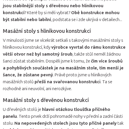
jsou stabilnější stoly s dřevěnou nebo hliníkovou
konstrukcí
? Které by si měli vybrat?
Obě konstrukce mohou
být stabilní nebo labilní
, podstata se i zde ukrývá v detailech...
Masážní stoly s hliníkovou konstrukcí
V minulosti jsme se vícekrát setkali s takovými masážními stoly s
hliníkovou konstrukcí, kdy
výrobce vyvrtal do rámu konstrukce
větší otvor než byl samotný šroub
, takže stůl neměl žádnou
šanci zůstat stabilním. Dospěli jsme k tomu, že
čím více šroubů
a pohyblivých součástek je na masážním stole, tím menší je
šance, že zůstane pevný
. Právě proto jsme u hliníkových
masážních stolů
přešli na svařovanou konstrukci
. Ta se
rozhodně ani neuvolní, ani nerozkýve.
Masážní stoly s dřevěnou konstrukcí
U dřevěných stolů je
hlavní otázkou tloušťka příčného
panelu
. Tento prvek drží pohromadě nohy v přední a zadní části
stolu.
Na nepovedených stolech jsou tyto příčné panely
tak