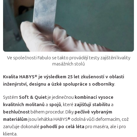
Ve společnosti Fabulo se takto provádějí testy zajištění kvality
masážních stolů
Kvalita HABYS® je výsledkem 25 let zkušeností v oblasti
inženýrství, designu a úzké spolupráce s odborníky
.
Systém
Soft & Quiet
je jedinečnou
kombinací vysoce
kvalitních molitanů
a
spojů
, které
zajišťují stabilitu
a
bezhlučnost
během procedur. Díky
pečlivě vybraným
materiálům
jsou lehátka HABYS® odolná vůči deformacím, což
zaručuje dokonalé
pohodlí po celá léta
pro maséra, ale i pro
klienta.