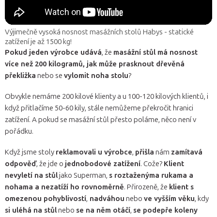
Výjimečně vysoká nosnost masážních stolů Habys - statické
zatížení je až 1500 kg!
Pokud jeden výrobce udává
, že
masážní stůl má nosnost
více než 200 kilogramů, jak může prasknout dřevěná
překližka
nebo se
vylomit noha stolu
?
Obvykle nemáme 200 kilové klienty a u 100-120 kilových klientů, i
když přitlačíme 50-60 kily, stále nemůžeme překročit hranici
zatížení. A pokud se masážní stůl přesto poláme, něco není v
pořádku.
Když jsme stoly
reklamovali u výrobce
,
přišla
nám
zamítavá
odpověď
, že jde o
jednobodové zatížení
. Cože?
Klient
nevyletí na stůl
jako Superman,
s roztaženýma rukama a
nohama a nezatíží ho rovnoměrně
. Přirozeně, že
klient s
omezenou pohyblivostí
,
nadváhou
nebo
ve vyšším věku
, kdy
si uléhá na stůl
nebo
se na něm otáčí
,
se podepře koleny