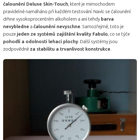
čalounění Deluxe Skin-Touch
, které je mimochodem
pravidelně namáháno při každém testování. Navíc se čalounění
drhne vysokoprocentním alkoholem a ani tehdy
barva
nevybledne
a
čalounění nevyschne
. Samozřejmě, toto je
pouze
jeden ze systémů zajištění kvality Fabulo
, co se týče
pohodlí a odolnosti lehací plochy
. Další systémy jsou
zodpovědné
za stabilitu a trvanlivost konstrukce
.