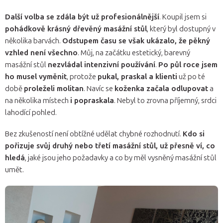
Další volba se zdála být už profesionálnější
. Koupil jsem si
pohádkově krásný dřevěný masážní stůl
, který byl dostupný v
několika barvách.
Odstupem času se však ukázalo, že pěkný
vzhled není všechno
. Můj, na začátku estetický, barevný
masážní stůl
nezvládal intenzivní používání
.
Po půl roce jsem
ho musel vyměnit
, protože
pukal, praskal a klienti
už po té
době
proleželi molitan
. Navíc se
koženka začala odlupovat
a
na několika místech
i popraskala
. Nebyl to zrovna příjemný, srdci
lahodící pohled.
Bez zkušeností není obtížné udělat chybné rozhodnutí.
Kdo si
pořizuje svůj druhý nebo třetí masážní stůl, už přesně ví, co
hledá
, jaké jsou jeho požadavky a co by měl vysněný masážní stůl
umět.