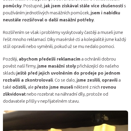
pomůcky
. Postupně,
jak jsem získával stále více zkušeností
s
používáním jednotlivých masážních pomůcek,
jsem i nabídku
neustále rozšiřoval o další masážní potřeby
.
Rozšířením se však i problémy vyskytovaly častěji a museli jsme
řešit mnoho reklamací. Díky masérské cti a kolegialitě jsme každý
stůl opravili nebo vyměnili, pokud už se mu nedalo pomoci.
Později,
abychom předešli reklamacím
a ochránili dobrou
pověst naší firmy,
jsme masážní stoly
přicházející do našeho
skladu
ještě před jejich uvolněním do prodeje po jednom
rozbalili a zkontrolovali
. Co se dalo,
jsme zesílili
,
opravili
a
také
očistili,
ale
přesto jsme museli
některé z nich
rovnou
zlikvidovat
nebo rozebrat na náhradní díly, protože od
dodavatele přišly v nepřijatelném stavu.