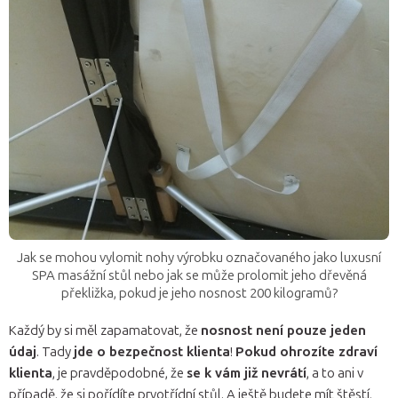
Jak se mohou vylomit nohy výrobku označovaného jako luxusní
SPA masážní stůl nebo jak se může prolomit jeho dřevěná
překližka, pokud je jeho nosnost 200 kilogramů?
Každý by si měl zapamatovat, že
nosnost není pouze jeden
údaj
. Tady
jde o bezpečnost klienta
!
Pokud ohrozíte zdraví
klienta
, je pravděpodobné, že
se k vám již nevrátí
, a to ani v
případě, že si pořídíte prvotřídní stůl. A ještě budete mít štěstí,