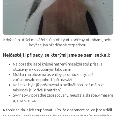
Když nám přišel masážní stůl s obitými a odřenými nohami, nebo
když se švy předčasně rozpadnou.
Nejčastější případy, se kterými jsme se sami setkali:
Na obrázku ještě krásně natřený masážní stůl přišel s
otlučeným - ošoupaným lakováním.
Molitan na ploše na ležení byl promáčknutý, což
způsobovalo nepohodlí při masáži.
Koženka byla již poškozená a poškrábaná, což mělo za
následek její dřívější natržení.
Švy nebyly pořádně zapracovány, neustále škrábaly maséra
a jeho klienta.
A tohle se dá ještě stupňovat. Tím, že dostanete to, co jste viděli