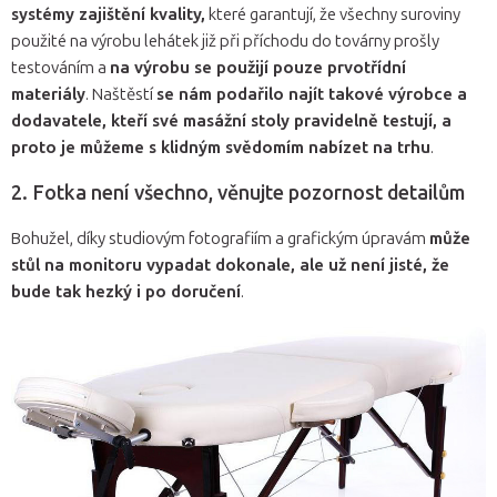
systémy zajištění kvality,
které garantují, že všechny suroviny
použité na výrobu lehátek již při příchodu do továrny prošly
testováním a
na výrobu se použijí pouze prvotřídní
materiály
. Naštěstí
se nám podařilo najít takové výrobce a
dodavatele, kteří své masážní stoly pravidelně testují, a
proto je můžeme s klidným svědomím nabízet na trhu
.
2. Fotka není všechno, věnujte pozornost detailům
Bohužel, díky studiovým fotografiím a grafickým úpravám
může
stůl na monitoru vypadat dokonale, ale už není jisté, že
bude tak hezký i po doručení
.