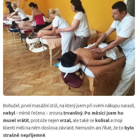
Bohužel, první masážní stůl, na který jsem při svém nákupu narazil,
nebyl
- mírně řečeno - zrovna
trvanlivý.
Po měsíci jsem ho
musel vrátit
, protože nejen
vrzal,
ale také se
kolísal
a moji
klienti měli na něm doslova závratě. Nemusím ani říkat, že to
bylo
strašně nepříjemné
.