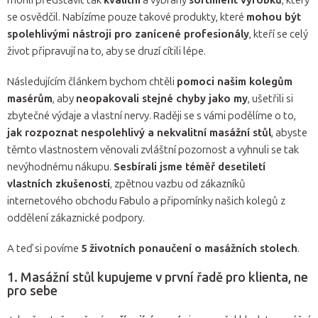
se osvědčil. Nabízíme pouze takové produkty, které
mohou být
spolehlivými nástroji pro zanícené profesionály
, kteří se celý
život připravují na to, aby se druzí cítili lépe.
Následujícím článkem bychom chtěli
pomoci našim kolegům
masérům
, aby
neopakovali stejné chyby jako my
, ušetřili si
zbytečné výdaje a vlastní nervy. Raději se s vámi podělíme o to,
jak rozpoznat nespolehlivý a nekvalitní masážní stůl
, abyste
těmto vlastnostem věnovali zvláštní pozornost a vyhnuli se tak
nevýhodnému nákupu.
Sesbírali jsme téměř desetiletí
vlastních zkušeností
, zpětnou vazbu od zákazníků
internetového obchodu Fabulo a připomínky našich kolegů z
oddělení zákaznické podpory.
A teď si povíme
5 životních ponaučení o masážních stolech
.
1. Masážní stůl kupujeme v první řadě pro klienta, ne
pro sebe