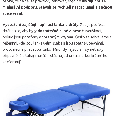
tenké,
že na ně lze prakticky zabrnkat, ergo
poskytují pouze
minimální podporu
.
Stávají se rychleji nestabilními a začnou
spíše vrzat
.
Vyztužení zajišťují napínací lanka a dráty
. Zde je potřeba
dbát na to, aby b
yly dostatečně silné a pevné
. Neuškodí,
pokud jsou potaženy
ochranným krytem
. Často se setkáváme s
řešeními, kde jsou lanka velmi slabá a jsou špatně upevněná,
proto neumí plnit svou funkci. Mnohdy nejsou ani symetricky
připevněná a tahají masážní stůl na jednu stranu, konkrétně ho
zdeformují.