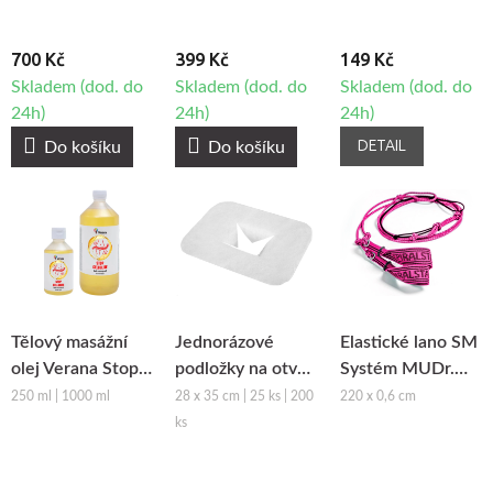
700 Kč
399 Kč
149 Kč
Skladem (dod. do
Skladem (dod. do
Skladem (dod. do
24h)
24h)
24h)
DETAIL
Do košíku
Do košíku
Tělový masážní
Jednorázové
Elastické lano SM
olej Verana Stop
podložky na otvor
Systém MUDr.
Celulitidě
obličeje z netkané
Smíšek - růžová
250 ml | 1000 ml
28 x 35 cm | 25 ks | 200
220 x 0,6 cm
textilie Fabulo
ks