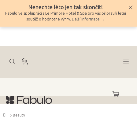
Přejít
Nenechte léto jen tak skončit!
na
Fabulo ve spolupráci s Le Primore Hotel & Spa pro vás připravili letní
obsah
soutěž o hodnotné výhry.
Další informace →
NÁKUPNÍ
KOŠÍK
Domů
Beauty