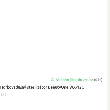
Průměrné
Skladem (dod. do 24h)
(>10 ks)
hodnocení
Horkovzdušný sterilizátor BeautyOne WX-12C
produktu
je
12 l
5,0
z
5