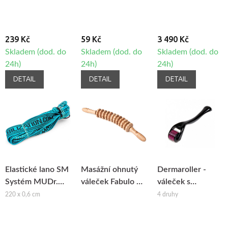
239 Kč
59 Kč
3 490 Kč
Skladem (dod. do
Skladem (dod. do
Skladem (dod. do
24h)
24h)
24h)
DETAIL
DETAIL
DETAIL
Elastické lano SM
Masážní ohnutý
Dermaroller -
Systém MUDr.
váleček Fabulo na
váleček s
Smíšek
maderoterapii
mikrojehlami
220 x 0,6 cm
4 druhy