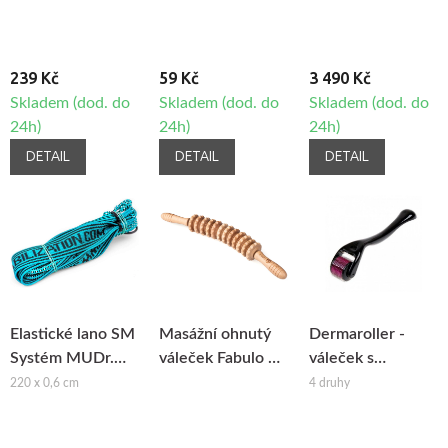
239 Kč
59 Kč
3 490 Kč
Skladem (dod. do
Skladem (dod. do
Skladem (dod. do
24h)
24h)
24h)
DETAIL
DETAIL
DETAIL
Elastické lano SM
Masážní ohnutý
Dermaroller -
Systém MUDr.
váleček Fabulo na
váleček s
Smíšek
maderoterapii
mikrojehlami
220 x 0,6 cm
4 druhy