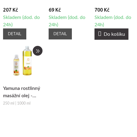
207 Kč
69 Kč
700 Kč
Skladem (dod. do
Skladem (dod. do
Skladem (dod. do
24h)
24h)
24h)
DETAIL
DETAIL
Do košíku
Yamuna rostlinný
masážní olej -
Pomeranč-
250 ml | 1000 ml
Skořice