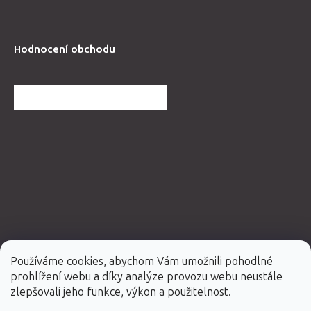
Hodnocení obchodu
DALŠÍ HODNOCENÍ OBCHODU
Používáme cookies, abychom Vám umožnili pohodlné
prohlížení webu a díky analýze provozu webu neustále
Vytvořil Shoptet Premium
zlepšovali jeho funkce, výkon a použitelnost.
Copyright 2026
Fabulo.cz
. Všechna práva vyhrazena.