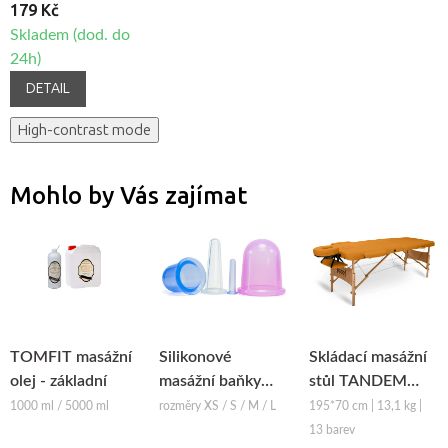
179 Kč
Skladem (dod. do
24h)
DETAIL
High-contrast mode
Mohlo by Vás zajímat
TOMFIT masážní
Silikonové
Skládací masážní
olej - základní
masážní baňky
stůl TANDEM
Fabulo Bell
Basic-2
1000 ml / 5000 ml
rozměry XS / S / M / L
195*70 cm | 13,1 kg |
13 barev