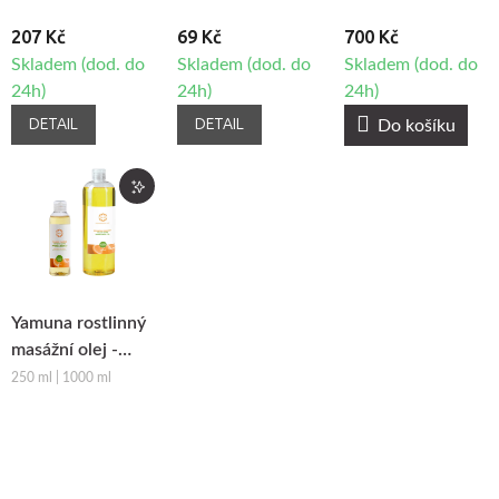
207 Kč
69 Kč
700 Kč
Skladem (dod. do
Skladem (dod. do
Skladem (dod. do
24h)
24h)
24h)
DETAIL
DETAIL
Do košíku
Yamuna rostlinný
masážní olej -
Pomeranč-
250 ml | 1000 ml
Skořice