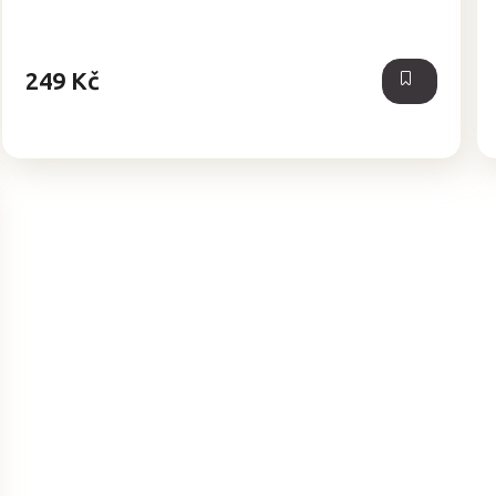
z
5
hvězdiček.
249 Kč