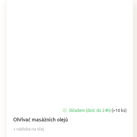
Průměrné
Skladem (dod. do 24h)
(>10 ks)
hodnocení
Ohřívač masážních olejů
produktu
je
+ nádoba na olej
5,0