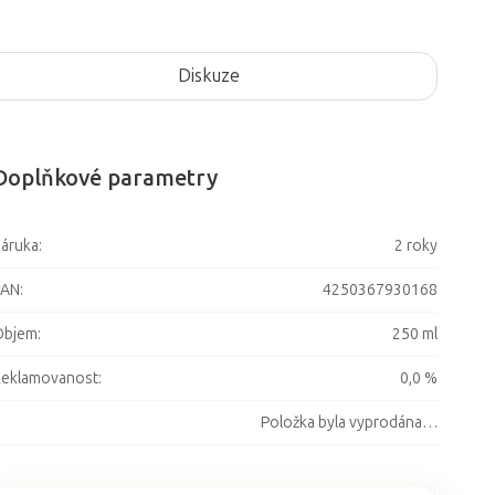
Diskuze
Doplňkové parametry
áruka
:
2 roky
EAN
:
4250367930168
Objem
:
250 ml
Reklamovanost
:
0,0 %
Položka byla vyprodána…