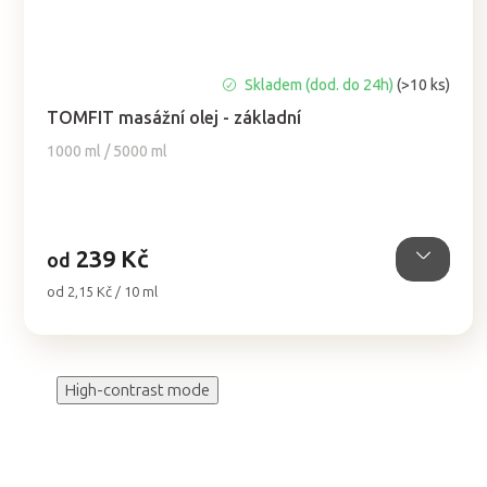
Průměrné
Skladem (dod. do 24h)
(>10 ks)
hodnocení
TOMFIT masážní olej - základní
produktu
je
1000 ml / 5000 ml
5,0
z
5
hvězdiček.
239 Kč
od
Měrná
od 2,15 Kč / 10 ml
cena:
High-contrast mode