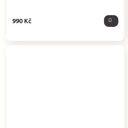
z
5
hvězdiček.
990 Kč