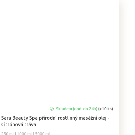
Průměrné
Skladem (dod. do 24h)
(>10 ks)
hodnocení
Sara Beauty Spa přírodní rostlinný masážní olej -
produktu
Citrónová tráva
je
5,0
250 ml | 1000 ml | 5000 ml