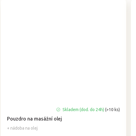
Průměrné
Skladem (dod. do 24h)
(>10 ks)
hodnocení
Pouzdro na masážní olej
produktu
je
+ nádoba na olej
5,0