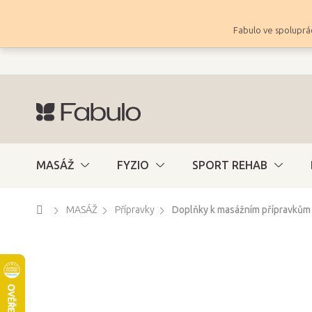
Přejít
na
Fabulo ve spoluprác
obsah
MASÁŽ
FYZIO
SPORT REHAB
Domů
MASÁŽ
Přípravky
Doplňky k masážním přípravkům