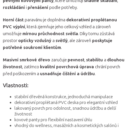
pevnými kovovými panty
, které umožňují
snadné skládání
,
rozkládání
i
přenášení
podle potřeby.
Horní část
paravánu je doplněna
dekorativní proplétanou
PVC výplní
, která zjemňuje jeho celkový vzhled a zároveň
umožňuje
mírnou průchodnost světla
. Díky tomu zůstává
prostor
opticky vzdušný
a
světlý
, ale zároveň
poskytuje
potřebné soukromí klientům
.
Masivní smrkové dřevo
zaručuje
pevnost
,
stabilitu
a
dlouhou
životnost
, zatímco
kvalitní povrchová úprava
chrání povrch
před poškozením a
usnadňuje čištění a údržbu
.
Vlastnosti:
stabilní dřevěná konstrukce, jednoduchá manipulace
dekorativní proplétaná PVC deska pro elegantní vzhled
lakovaný povrch pro odolnost, snadnou údržbu a delší
životnost
kovové panty pro flexibilní nastavení úhlu
vhodný do wellness, masážních a kosmetických salónů i