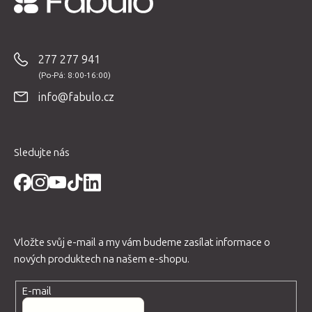
Z
á
p
277 277 941
a
t
info@fabulo.cz
í
Sledujte nás
Vložte svůj e-mail a my vám budeme zasílat informace o
nových produktech na našem e-shopu.
E-mail