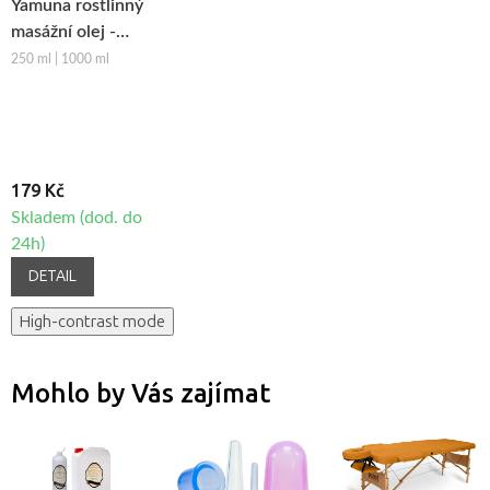
Yamuna rostlinný
masážní olej -
Pomeranč-
250 ml | 1000 ml
Skořice
179 Kč
Skladem (dod. do
24h)
DETAIL
High-contrast mode
Mohlo by Vás zajímat