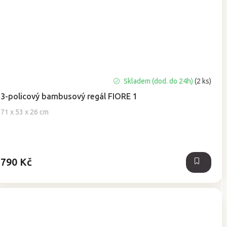
Průměrné
Skladem (dod. do 24h)
(2 ks)
hodnocení
3-policový bambusový regál FIORE 1
produktu
je
71 x 53 x 26 cm
5,0
z
5
hvězdiček.
790 Kč