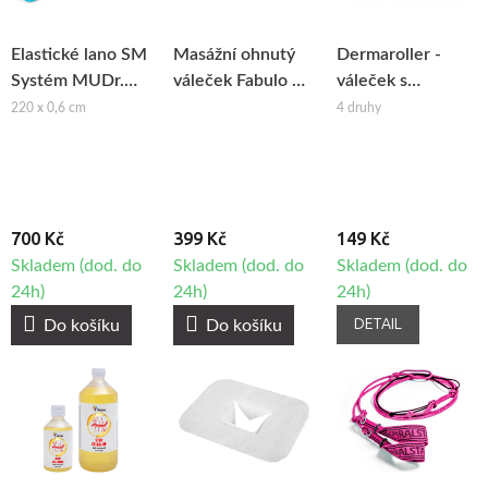
Elastické lano SM
Masážní ohnutý
Dermaroller -
Systém MUDr.
váleček Fabulo na
váleček s
Smíšek
maderoterapii
mikrojehlami
220 x 0,6 cm
4 druhy
700 Kč
399 Kč
149 Kč
Skladem (dod. do
Skladem (dod. do
Skladem (dod. do
24h)
24h)
24h)
DETAIL
Do košíku
Do košíku