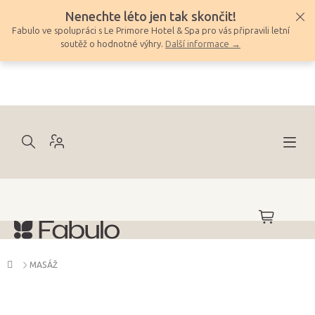
Přejít
Nenechte léto jen tak skončit!
na
Fabulo ve spolupráci s Le Primore Hotel & Spa pro vás připravili letní
obsah
soutěž o hodnotné výhry.
Další informace →
NÁKUPNÍ
KOŠÍK
Domů
MASÁŽ