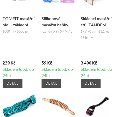
TOMFIT masážní
Silikonové
Skládací masážní
olej - základní
masážní baňky
stůl TANDEM
Fabulo Bell
Basic-2
1000 ml / 5000 ml
rozměry XS / S / M / L
195*70 cm | 13,1 kg |
13 barev
239 Kč
59 Kč
3 490 Kč
Skladem (dod. do
Skladem (dod. do
Skladem (dod. do
24h)
24h)
24h)
DETAIL
DETAIL
DETAIL