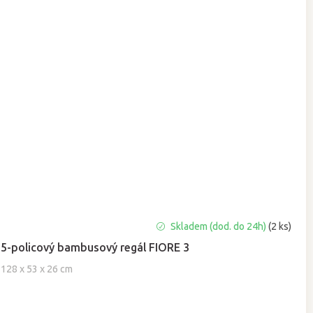
Průměrné
Skladem (dod. do 24h)
(2 ks)
hodnocení
5-policový bambusový regál FIORE 3
produktu
je
128 x 53 x 26 cm
5,0
z
5