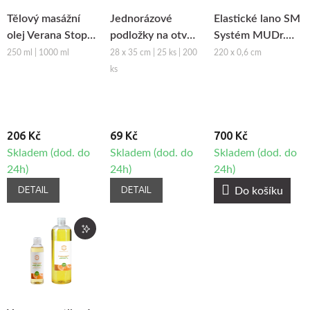
Tělový masážní
Jednorázové
Elastické lano SM
olej Verana Stop
podložky na otvor
Systém MUDr.
Celulitidě
obličeje z netkané
Smíšek - růžová
250 ml | 1000 ml
28 x 35 cm | 25 ks | 200
220 x 0,6 cm
textilie Fabulo
ks
206 Kč
69 Kč
700 Kč
Skladem (dod. do
Skladem (dod. do
Skladem (dod. do
24h)
24h)
24h)
DETAIL
DETAIL
Do košíku