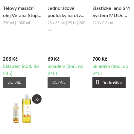
Tělový masážní
Jednorázové
Elastické lano SM
olej Verana Stop
podložky na otvor
Systém MUDr.
Celulitidě
obličeje z netkané
Smíšek - růžová
250 ml | 1000 ml
28 x 35 cm | 25 ks | 200
220 x 0,6 cm
textilie Fabulo
ks
206 Kč
69 Kč
700 Kč
Skladem (dod. do
Skladem (dod. do
Skladem (dod. do
24h)
24h)
24h)
DETAIL
DETAIL
Do košíku