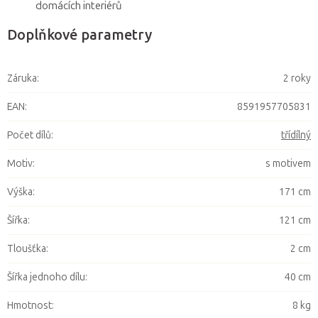
domácích interiérů
Doplňkové parametry
Záruka
:
2 roky
EAN
:
8591957705831
Počet dílů
:
třídílný
Motiv
:
s motivem
Výška
:
171 cm
Šířka
:
121 cm
Tloušťka
:
2 cm
Šířka jednoho dílu
:
40 cm
Hmotnost
:
8 kg