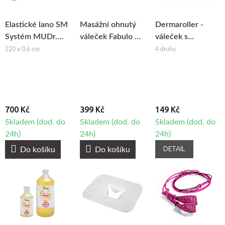
Elastické lano SM
Masážní ohnutý
Dermaroller -
Systém MUDr.
váleček Fabulo na
váleček s
Smíšek
maderoterapii
mikrojehlami
220 x 0,6 cm
4 druhy
700 Kč
399 Kč
149 Kč
Skladem (dod. do
Skladem (dod. do
Skladem (dod. do
24h)
24h)
24h)
DETAIL
Do košíku
Do košíku