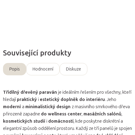
Detailní informace
Zeptat se
Související produkty
Popis
Hodnocení
Diskuze
Třídílný dřevěný paraván
je ideálním řešením pro všechny, kteří
hledají
praktický
i
estetický doplněk do interiéru
. Jeho
moderní
a
minimalistický design
z masivního smrkového dřeva
přirozeně zapadne
do wellness center
,
masážních salónů
,
kosmetických studií
i
domácností
, kde poskytne diskrétní a
elegantní způsob oddělení prostoru. Každý ze tří panelů je spojen