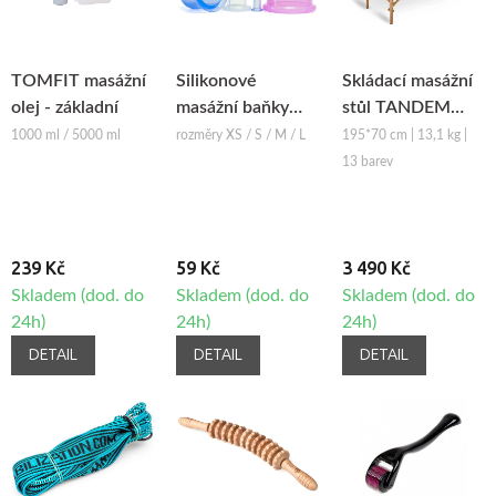
TOMFIT masážní
Silikonové
Skládací masážní
olej - základní
masážní baňky
stůl TANDEM
Fabulo Bell
Basic-2
1000 ml / 5000 ml
rozměry XS / S / M / L
195*70 cm | 13,1 kg |
13 barev
239 Kč
59 Kč
3 490 Kč
Skladem (dod. do
Skladem (dod. do
Skladem (dod. do
24h)
24h)
24h)
DETAIL
DETAIL
DETAIL