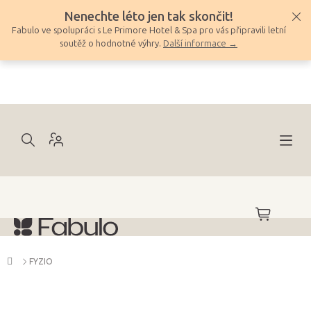
Přejít
Nenechte léto jen tak skončit!
na
Fabulo ve spolupráci s Le Primore Hotel & Spa pro vás připravili letní
obsah
soutěž o hodnotné výhry.
Další informace →
NÁKUPNÍ
KOŠÍK
Domů
FYZIO