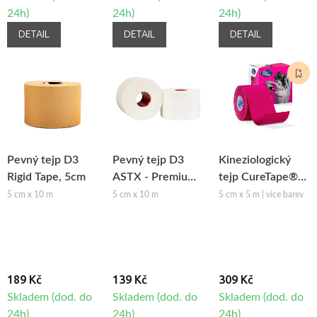
24h)
24h)
24h)
DETAIL
DETAIL
DETAIL
Pevný tejp D3
Pevný tejp D3
Kineziologický
Rigid Tape, 5cm
ASTX - Premium
tejp CureTape®
Sport Tape, 5cm
Classic, 5cm
5 cm x 10 m
5 cm x 10 m
5 cm x 5 m | více barev
189 Kč
139 Kč
309 Kč
Skladem (dod. do
Skladem (dod. do
Skladem (dod. do
24h)
24h)
24h)