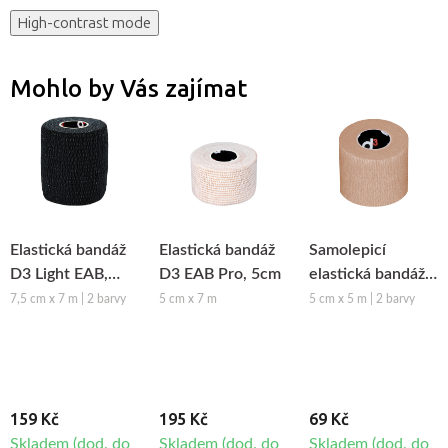
High-contrast mode
Mohlo by Vás zajímat
Elastická bandáž
Elastická bandáž
Samolepicí
D3 Light EAB,
D3 EAB Pro, 5cm
elastická bandáž
7,5cm
D3 Cohesive
7,5 cm x 7 m | 2 barvy
5 cm x 7 m
5 cm x 5 m | 2 barvy
bandage, 5cm
159 Kč
195 Kč
69 Kč
Skladem (dod. do
Skladem (dod. do
Skladem (dod. do