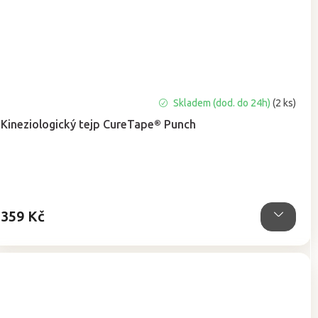
Průměrné
Skladem (dod. do 24h)
(2 ks)
hodnocení
Kineziologický tejp CureTape® Punch
produktu
je
5,0
z
5
hvězdiček.
359 Kč