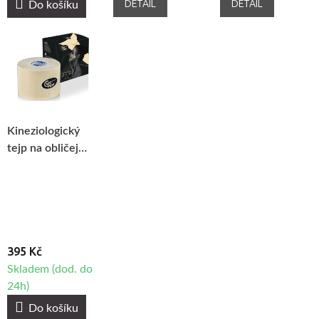
DETAIL
DETAIL
Do košíku
Kineziologický
tejp na obličej
CureTape®
Beauty
395 Kč
Skladem (dod. do
24h)
Do košíku