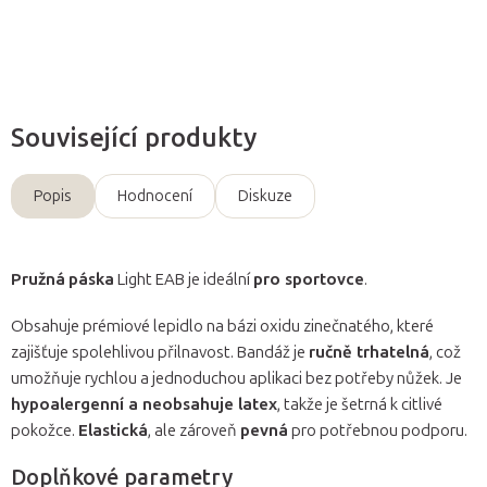
Zeptat se
Související produkty
Popis
Hodnocení
Diskuze
Pružná
páska
Light EAB je ideální
pro sportovce
.
Obsahuje prémiové lepidlo na bázi oxidu zinečnatého, které
zajišťuje spolehlivou přilnavost. Bandáž je
ručně trhatelná
, což
umožňuje rychlou a jednoduchou aplikaci bez potřeby nůžek. Je
hypoalergenní a neobsahuje latex
, takže je šetrná k citlivé
pokožce.
Elastická
, ale zároveň
pevná
pro potřebnou podporu.
Doplňkové parametry