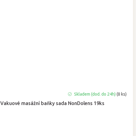
Průměrné
Skladem (dod. do 24h)
(8 ks)
hodnocení
Vakuové masážní baňky sada NonDolens 19ks
produktu
je
5,0
z
5