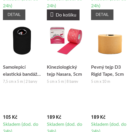
24h)
24h)
24h)
DETAIL
DETAIL
Do košíku
Samolepicí
Kineziologický
Pevný tejp D3
elastická bandáž
tejp Nasara, 5cm
Rigid Tape, 5cm
D3 Cohesive
7,5 cm x 5 m | 2 barvy
5 cm x 5 m | 8 barev
5 cm x 10 m
bandage, 7,5cm
105 Kč
189 Kč
189 Kč
Skladem (dod. do
Skladem (dod. do
Skladem (dod. do
24h)
24h)
24h)