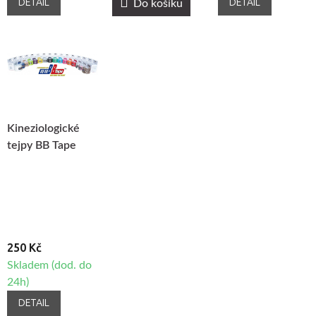
DETAIL
DETAIL
Do košíku
Kineziologické
tejpy BB Tape
250 Kč
Skladem (dod. do
24h)
DETAIL