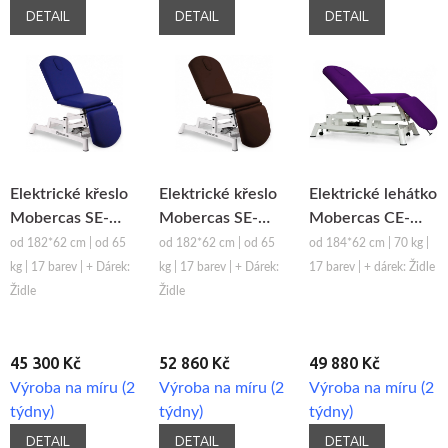
DETAIL
DETAIL
DETAIL
Elektrické křeslo
Elektrické křeslo
Elektrické lehátko
Mobercas SE-
Mobercas SE-
Mobercas CE-
1130
1230
2130-BR
od 182*62 cm | od 65
od 182*62 cm | od 65
od 184*62 cm | 70 kg |
kg | 17 barev | + Dárek:
kg | 17 barev | + Dárek:
17 barev | + dárek: Židle
Židle
Židle
45 300 Kč
52 860 Kč
49 880 Kč
Výroba na míru (2
Výroba na míru (2
Výroba na míru (2
týdny)
týdny)
týdny)
DETAIL
DETAIL
DETAIL