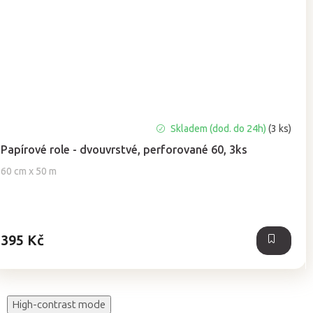
Průměrné
Skladem (dod. do 24h)
(3 ks)
hodnocení
Papírové role - dvouvrstvé, perforované 60, 3ks
produktu
je
60 cm x 50 m
4,9
z
5
hvězdiček.
395 Kč
High-contrast mode