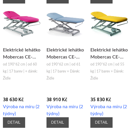
Elektrické lehátko
Elektrické lehátko
Elektrické lehátko
Mobercas CE-
Mobercas CE-
Mobercas CE-
2137-PC
0127
2127
od 190*62 cm | od 60
od 190*62 cm | od 61
od 190*62 cm | od 55
kg | 17 barev | + dárek:
kg | 17 barev + Dárek:
kg | 17 barev + Dárek:
Židle
Židle
Židle
38 630 Kč
38 910 Kč
35 830 Kč
Výroba na míru (2
Výroba na míru (2
Výroba na míru (2
týdny)
týdny)
týdny)
DETAIL
DETAIL
DETAIL