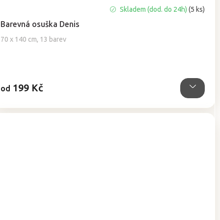
Průměrné
Skladem (dod. do 24h)
(5 ks)
hodnocení
Barevná osuška Denis
produktu
je
70 x 140 cm, 13 barev
5,0
z
5
hvězdiček.
199 Kč
od