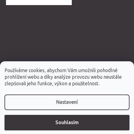
Používáme cookies, abychom Vám umožnili pohodlné
prohlížení webu a díky analýze provozu webu neustále
Vytvořil Shoptet Premium
zlepšovali jeho funkce, výkon a použitelnost.
Copyright 2026
Fabulo.cz
. Všechna práva vyhrazena.
Nastavení
Souhlasím