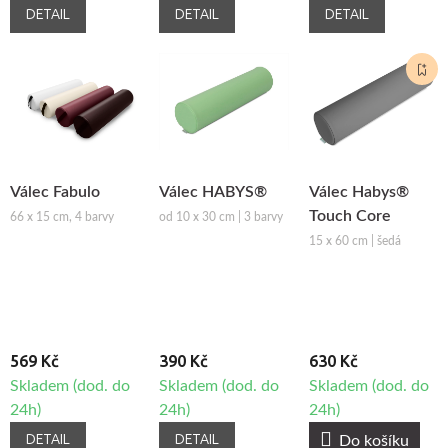
DETAIL
DETAIL
DETAIL
Válec Fabulo
Válec HABYS®
Válec Habys®
Touch Core
66 x 15 cm, 4 barvy
od 10 x 30 cm | 3 barvy
15 x 60 cm | šedá
569 Kč
390 Kč
630 Kč
Skladem (dod. do
Skladem (dod. do
Skladem (dod. do
24h)
24h)
24h)
DETAIL
DETAIL
Do košíku