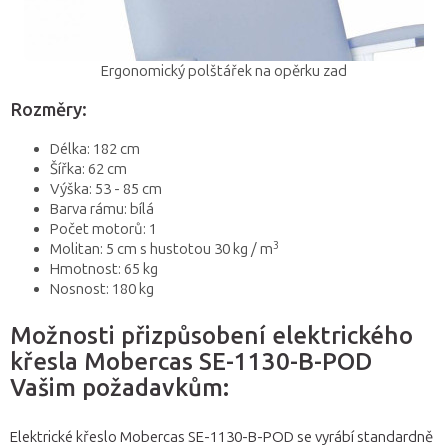
Ergonomický polštářek na opěrku zad
Rozměry:
Délka: 182 cm
Šířka: 62 cm
Výška: 53 - 85 cm
Barva rámu: bílá
Počet motorů: 1
3
Molitan: 5 cm s hustotou 30 kg / m
Hmotnost: 65 kg
Nosnost: 180 kg
Možnosti přizpůsobení elektrického
křesla Mobercas SE-1130-B-POD
Vašim požadavkům:
Elektrické křeslo Mobercas SE-1130-B-POD se vyrábí standardně