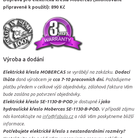
připravené k použití): 890 Kč
Výroba a dodání
Elektrická křesla MOBERCAS
se vyrábějí na zakázku.
Dodací
lhůta
daná výrobcem je
cca 7-10 pracovních dní.
Požadujeme
platbu předem v celkové výši objednávky, zálohová faktura Vám
bude zaslána po potvrzení objednávky.
Elektrické křeslo SE-1130-B-POD
je dostupné
i jako
hydraulické křeslo Mobercas SE-1130-B-POD.
V případě zájmu
nás kontaktujte na
info@fabulo.cz
a rádi Vám poskytneme bližší
informace.
Potřebujete elektrické křeslo s nestandardními rozměry?