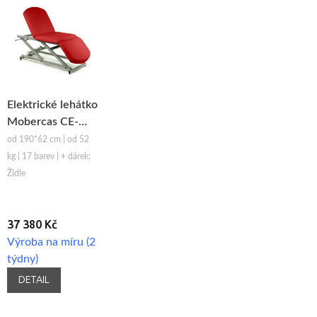
Elektrické lehátko
Mobercas CE-
2137
od 190*62 cm | od 52
kg | 17 barev | + dárek:
Židle
37 380 Kč
Výroba na míru (2
týdny)
DETAIL