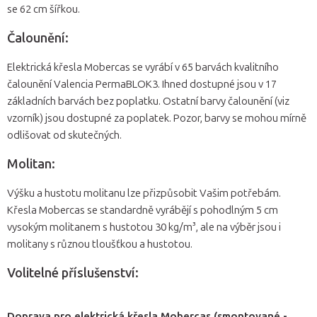
se 62 cm šířkou.
Čalounění:
Elektrická křesla Mobercas se vyrábí v 65 barvách kvalitního
čalounění Valencia PermaBLOK3. Ihned dostupné jsou v 17
základních barvách bez poplatku. Ostatní barvy čalounění (viz
vzorník) jsou dostupné za poplatek. Pozor, barvy se mohou mírně
odlišovat od skutečných.
Molitan:
Výšku a hustotu molitanu lze přizpůsobit Vašim potřebám.
Křesla Mobercas se standardně vyrábějí s pohodlným 5 cm
vysokým molitanem s hustotou 30 kg/m³, ale na výběr jsou i
molitany s různou tloušťkou a hustotou.
Volitelné příslušenství:
Doprava pro elektrická křesla Mobercas (smontované -