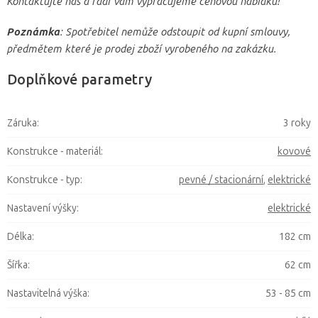
Kontaktujte nás a rádi Vám vypracujeme cenovou nabídku!
Poznámka
: Spotřebitel nemůže odstoupit od kupní smlouvy,
předmětem které je prodej zboží vyrobeného na zakázku.
Doplňkové parametry
Záruka
:
3 roky
Konstrukce - materiál
:
kovové
Konstrukce - typ
:
pevné / stacionární
,
elektrické
Nastavení výšky
:
elektrické
Délka
:
182 cm
Šířka
:
62 cm
Nastavitelná výška
:
53 - 85 cm