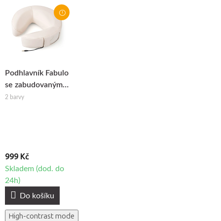
Podhlavník Fabulo
se zabudovaným
reproduktorem
2 barvy
999 Kč
Skladem (dod. do
24h)
Do košíku
High-contrast mode