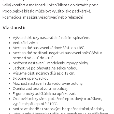
velký komfort a možnosti uložení klienta do různých pozic.
Podologické křeslo může být využito jako pedikérské,
kosmetické, masážní, vyšetřovací nebo relaxační.
Vlastnosti:
Výška elektricky nastavitelná ručním spínačem.
Vertikální zdvih.
Mechanické nastavení zádové části do +85°.
Mechanické pozitivní i negativní nastavení nožní části v
rozmezí od -90° do +10°.
Možnost nastavení Trendelenburgovy polohy.
Jednotlivě polohovatelné sekce nohou.
Výsuvné části nožních dílů až o 18 cm.
Sklopné opěrky rukou.
Možnost nastavení i do vodorovné polohy.
Opěrka zad bez otvoru na obličej.
Ergonomický polštářek na opěrku zad.
Ocelové trubky rámu potažené epoxidovým práškem,
vypálené při teplotě 210˚C.
Motor ve shodě s Evropskými bezpečnostními předpisy.