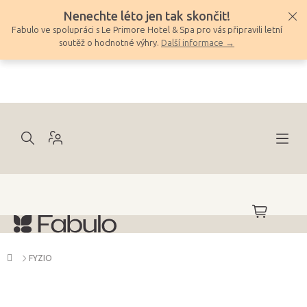
Přejít
Nenechte léto jen tak skončit!
na
Fabulo ve spolupráci s Le Primore Hotel & Spa pro vás připravili letní
obsah
soutěž o hodnotné výhry.
Další informace →
NÁKUPNÍ
KOŠÍK
Domů
FYZIO