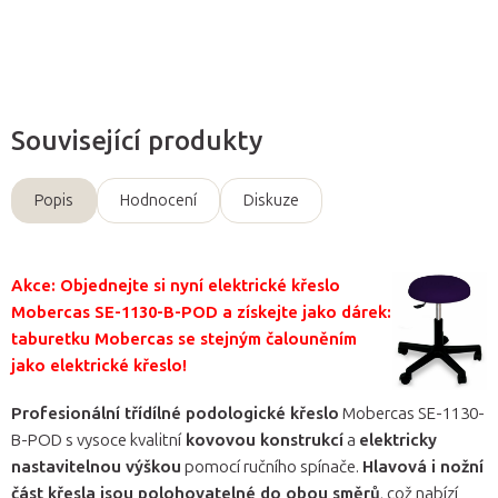
Zeptat se
Související produkty
Popis
Hodnocení
Diskuze
Akce: Objednejte si nyní elektrické křeslo
Mobercas SE-1130-B-POD a získejte jako dárek:
taburetku Mobercas se stejným čalouněním
jako elektrické křeslo!
Profesionální třídílné podologické křeslo
Mobercas SE-1130-
B-POD s vysoce kvalitní
kovovou konstrukcí
a
elektricky
nastavitelnou výškou
pomocí ručního spínače.
Hlavová i nožní
část křesla jsou polohovatelné do obou směrů
, což nabízí