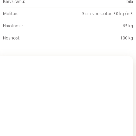
Barva rámu
:
bílá
Molitan
:
5 cm s hustotou 30 kg / m3
Hmotnost
:
65 kg
Nosnost
:
180 kg