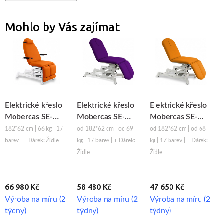
Mohlo by Vás zajímat
Elektrické křeslo
Elektrické křeslo
Elektrické křeslo
Mobercas SE-
Mobercas SE-
Mobercas SE-
1230-B-POD
1230-P
1130-P
182*62 cm | 66 kg | 17
od 182*62 cm | od 69
od 182*62 cm | od 68
barev | + Dárek: Židle
kg | 17 barev | + Dárek:
kg | 17 barev | + Dárek:
Židle
Židle
66 980 Kč
58 480 Kč
47 650 Kč
Výroba na míru (2
Výroba na míru (2
Výroba na míru (2
týdny)
týdny)
týdny)