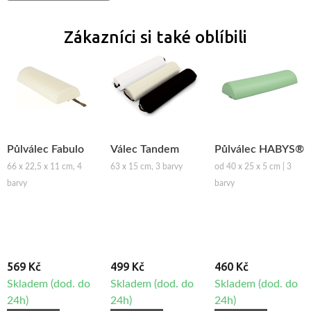
Zákazníci si také oblíbili
Půlválec Fabulo
Válec Tandem
Půlválec HABYS®
66 x 22,5 x 11 cm, 4
63 x 15 cm, 3 barvy
od 40 x 25 x 5 cm | 3
barvy
barvy
569 Kč
499 Kč
460 Kč
Skladem (dod. do
Skladem (dod. do
Skladem (dod. do
24h)
24h)
24h)