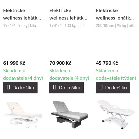
Elektrické
Elektrické
Elektrické
wellness lehátko
wellness lehátko
wellness lehátko
s vyhříváním
s vyhříváním a
s vyhříváním
198*74 | 93 kg | bílá
198*74 | 103 kg | bílá
200*80 cm | 95 kg | bílá
Silverfox Saturn
audio/vibračním
Azzurro 818A 4M
Plus E4
systémem
Silverfox Tara
Plus E4
61 990 Kč
70 900 Kč
45 790 Kč
Skladem u
Skladem u
Skladem u
dodavatele (4 dny)
dodavatele (4 dny)
dodavatele (týden)
Do košíku
Do košíku
Do košíku