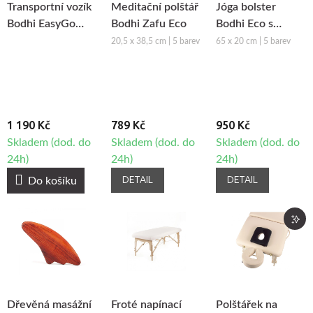
Transportní vozík
Meditační polštář
Jóga bolster
Bodhi EasyGo
Bodhi Zafu Eco
Bodhi Eco s
Skateboard
potahem
20,5 x 38,5 cm | 5 barev
65 x 20 cm | 5 barev
1 190 Kč
789 Kč
950 Kč
Skladem (dod. do
Skladem (dod. do
Skladem (dod. do
24h)
24h)
24h)
DETAIL
DETAIL
Do košíku
Dřevěná masážní
Froté napínací
Polštářek na