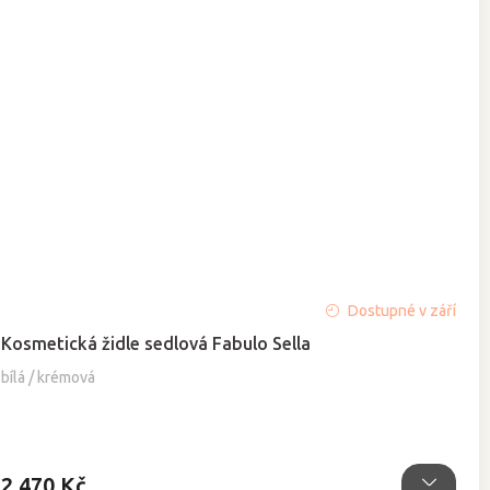
Průměrné
Dostupné v září
hodnocení
Kosmetická židle sedlová Fabulo Sella
produktu
je
bílá / krémová
4,9
z
5
hvězdiček.
2 470 Kč