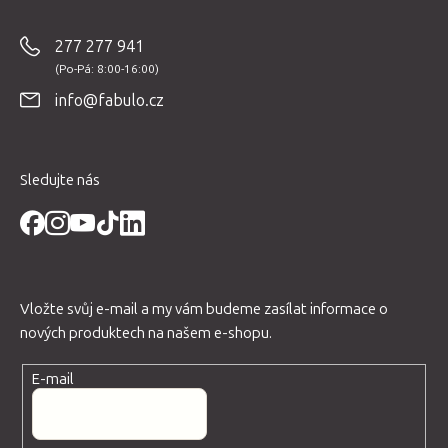
á
p
277 277 941
a
t
info@fabulo.cz
í
Sledujte nás
Vložte svůj e-mail a my vám budeme zasílat informace o
nových produktech na našem e-shopu.
E-mail