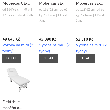
Mobercas CE-
Mobercas SE-
Mobercas SE-
2130-BR
1130
1230
od 184*62 cm | 70 kg |
od 182*62 cm | od 65
od 182*62 cm | od 65
17 barev | + dárek: Židle
kg | 17 barev | + Dárek:
kg | 17 barev | + Dárek:
Židle
Židle
49 640 Kč
45 090 Kč
52 610 Kč
Výroba na míru (2
Výroba na míru (2
Výroba na míru (2
týdny)
týdny)
týdny)
DETAIL
DETAIL
DETAIL
Elektrické
masážní a