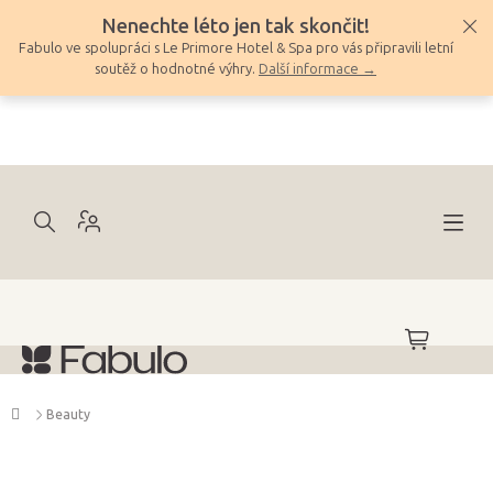
Přejít
Nenechte léto jen tak skončit!
na
Fabulo ve spolupráci s Le Primore Hotel & Spa pro vás připravili letní
obsah
soutěž o hodnotné výhry.
Další informace →
NÁKUPNÍ
KOŠÍK
Domů
Beauty