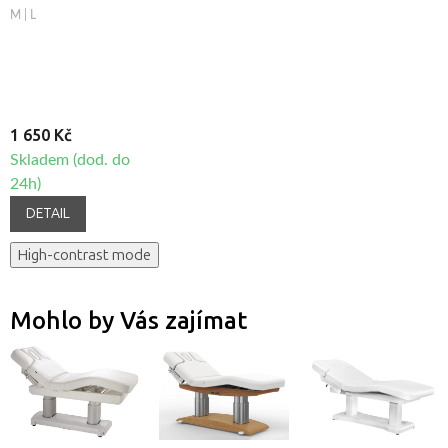
paměťové pěny
M | L
Sissel® Classic
1 650 Kč
Skladem (dod. do
24h)
DETAIL
High-contrast mode
Mohlo by Vás zajímat