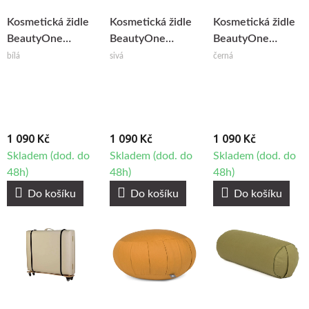
Kosmetická židle
Kosmetická židle
Kosmetická židle
BeautyOne
BeautyOne
BeautyOne
Classic
Classic Grey
Classic Black
bílá
sivá
černá
1 090 Kč
1 090 Kč
1 090 Kč
Skladem (dod. do
Skladem (dod. do
Skladem (dod. do
48h)
48h)
48h)
Do košíku
Do košíku
Do košíku