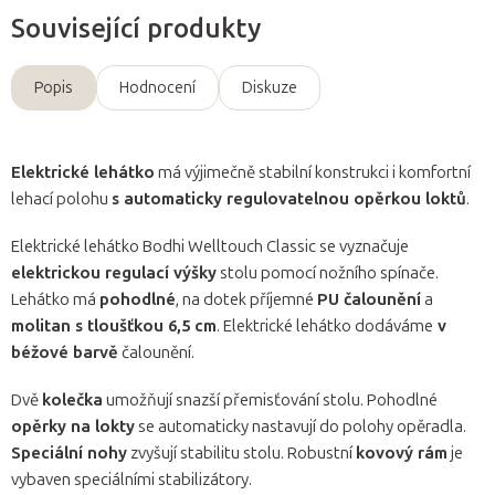
Související produkty
Popis
Hodnocení
Diskuze
Elektrické lehátko
má výjimečně stabilní konstrukci i komfortní
lehací polohu
s automaticky regulovatelnou opěrkou loktů
.
Elektrické lehátko Bodhi Welltouch Classic se vyznačuje
elektrickou regulací výšky
stolu pomocí nožního spínače.
Lehátko má
pohodlné
, na dotek příjemné
PU čalounění
a
molitan s tloušťkou 6,5 cm
. Elektrické lehátko dodáváme
v
béžové barvě
čalounění.
Dvě
kolečka
umožňují snazší přemisťování stolu. Pohodlné
opěrky na lokty
se automaticky nastavují do polohy opěradla.
Speciální nohy
zvyšují stabilitu stolu. Robustní
kovový rám
je
vybaven speciálními stabilizátory.