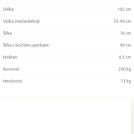
Délka
:
182 cm
Výška (nastavitelná)
:
53-99 cm
Šířka
:
76 cm
Šířka s bočními opěrkami
:
99 cm
Molitan
:
6,5 cm
Nosnost
:
200 kg
Hmotnost
:
75 kg