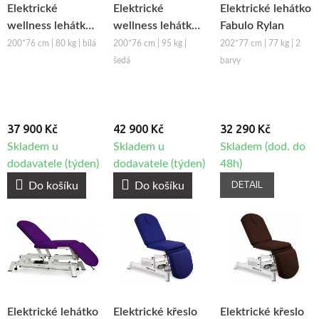
Elektrické
Elektrické
Elektrické lehátko
wellness lehátko
wellness lehátko
Fabulo Rylan
Azzurro 815B
s vyhříváním
200*76 cm | 80 kg | bílá
200*76 cm | 95 kg |
202*77 cm | 77 kg | 2
Azzurro 815B
šedá
barvy
37 900 Kč
42 900 Kč
32 290 Kč
Skladem u
Skladem u
Skladem (dod. do
dodavatele (týden)
dodavatele (týden)
48h)
DETAIL
Do košíku
Do košíku
Elektrické lehátko
Elektrické křeslo
Elektrické křeslo