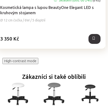
Skladem (dod. do 24h)
(6 ks)
hodnocení
Kosmetická lampa s lupou BeautyOne Elegant LED s
produktu
kruhovým stojanem
je
5,0
Ø 12 cm čočka / 6W / 5 dioptrií
z
5
hvězdiček.
3 350 Kč
High-contrast mode
Zákazníci si také oblíbili