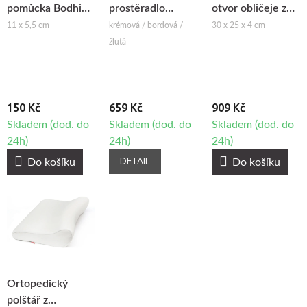
pomůcka Bodhi
prostěradlo
otvor obličeje z
Gua Sha
Wuwei
paměťové pěny
11 x 5,5 cm
krémová / bordová /
30 x 25 x 4 cm
WellTouch na
žlutá
masážní stůl
150 Kč
659 Kč
909 Kč
Skladem (dod. do
Skladem (dod. do
Skladem (dod. do
24h)
24h)
24h)
DETAIL
Do košíku
Do košíku
Ortopedický
polštář z