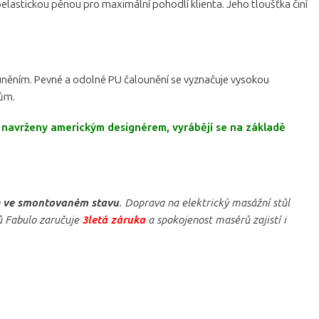
koelastickou pěnou pro maximální pohodlí klienta. Jeho tloušťka činí
louněním. Pevné a odolné PU čalounění se vyznačuje vysokou
kům.
 navrženy americkým designérem, vyrábějí se na základě
 ve smontovaném stavu
. Doprava na elektrický masážní stůl
lů Fabulo zaručuje
3letá záruka
a spokojenost masérů zajistí i