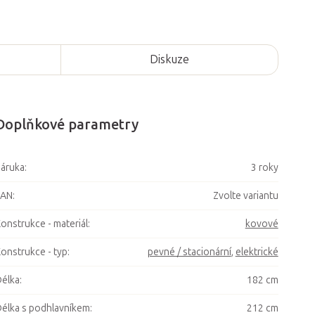
Diskuze
Doplňkové parametry
áruka
:
3 roky
EAN
:
Zvolte variantu
onstrukce - materiál
:
kovové
onstrukce - typ
:
pevné / stacionární
,
elektrické
élka
:
182 cm
élka s podhlavníkem
:
212 cm