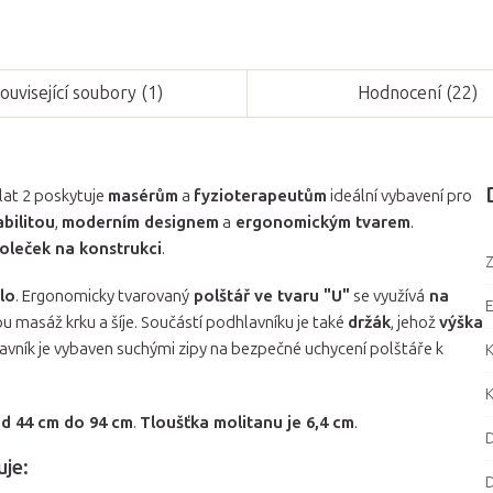
ouvisející soubory (1)
Hodnocení (22)
lat 2 poskytuje
masérům
a
fyzioterapeutům
ideální vybavení pro
bilitou
,
moderním designem
a
ergonomickým tvarem
.
oleček na konstrukci
.
Z
lo
. Ergonomicky tvarovaný
polštář ve tvaru "U"
se využívá
na
 masáž krku a šíje. Součástí podhlavníku je také
držák
, jehož
výška
lavník je vybaven suchými zipy na bezpečné uchycení polštáře k
K
K
d 44 cm do 94 cm
.
Tloušťka molitanu je 6,4 cm
.
D
uje:
D