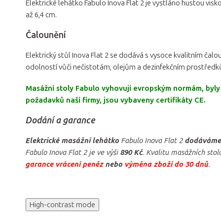
Elektrické lehátko Fabulo Inova Flat 2 je vystláno hustou vis
až 6,4 cm.
Čalounění
Elektrický stůl Inova Flat 2 se dodává s vysoce kvalitním ča
odolností vůči nečistotám, olejům a dezinfekčním prostřed
Masážní stoly Fabulo vyhovují evropským normám, byly
požadavků naší firmy, jsou vybaveny certifikáty CE.
Dodání a garance
Elektrické masážní lehátko
Fabulo Inova Flat 2
dodáváme
Fabulo Inova Flat 2 je ve výši
890 Kč
. Kvalitu masážních sto
garance vrácení peněz
nebo
výměna zboží do 30 dnů
.
High-contrast mode