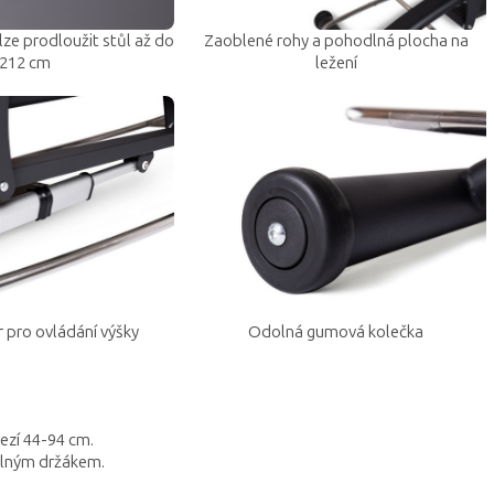
lze prodloužit stůl až do
Zaoblené rohy a pohodlná plocha na
212 cm
ležení
 pro ovládání výšky
Odolná gumová kolečka
ezí 44-94 cm.
elným držákem.