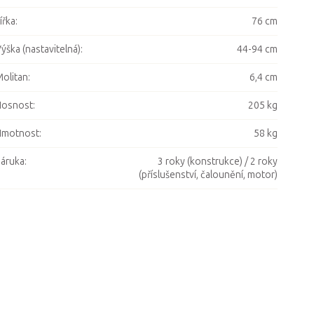
ířka
:
76 cm
ýška (nastavitelná)
:
44-94 cm
olitan
:
6,4 cm
Nosnost
:
205 kg
Hmotnost
:
58 kg
áruka
:
3 roky (konstrukce) / 2 roky
(příslušenství, čalounění, motor)