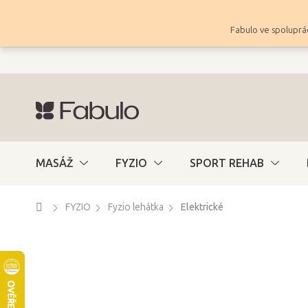
Přejít
na
Fabulo ve spoluprác
obsah
MASÁŽ
FYZIO
SPORT REHAB
Domů
FYZIO
Fyzio lehátka
Elektrické