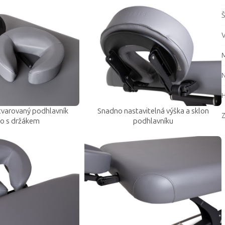
Š
V
M
tvarovaný podhlavník
Snadno nastavitelná výška a sklon
Z
lo s držákem
podhlavníku