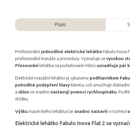
Popis
S
Profesionální
jednodílné elektrické lehátko
Fabulo Inova F
profesionální masáže a procedury. Vyznačuje se
vysokou sta
Přesouvání
lehátka na požadované místo
usnadňuje pár k
Elektrické masážní lehátko je vybaveno
podhlavníkem Fabu
pohodlné podepření hlavy
klienta, což umožňuje důkladnou
a
sklon
se snadno
nastavují pomocí rychloupínáku
. Podh
držáku.
Výšku
masérského lehátka lze
snadno nastavit
v rozmezí
o
Elektrické lehátko Fabulo Inova Flat 2 se vyznač