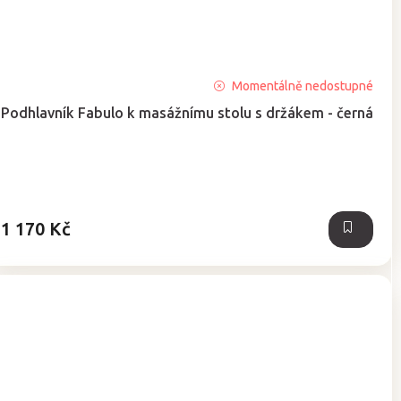
Průměrné
Momentálně nedostupné
hodnocení
Podhlavník Fabulo k masážnímu stolu s držákem - černá
produktu
je
5,0
z
5
hvězdiček.
1 170 Kč