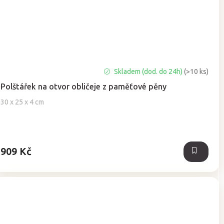
Průměrné
Skladem (dod. do 24h)
(>10 ks)
hodnocení
Polštářek na otvor obličeje z paměťové pěny
produktu
je
30 x 25 x 4 cm
5,0
z
5
hvězdiček.
909 Kč