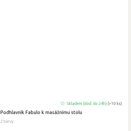
Průměrné
Skladem (dod. do 24h)
(>10 ks)
hodnocení
Podhlavník Fabulo k masážnímu stolu
produktu
je
2 barvy
5,0