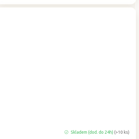
Průměrné
Skladem (dod. do 24h)
(>10 ks)
hodnocení