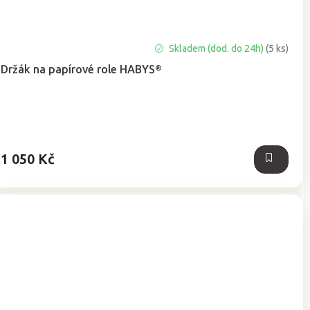
Průměrné
Skladem (dod. do 24h)
(5 ks)
hodnocení
Držák na papírové role HABYS®
produktu
je
5,0
z
5
hvězdiček.
1 050 Kč