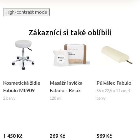
High-contrast mode
Zákazníci si také oblíbili
Kosmetická židle
Masážní svíčka
Půlválec Fabulo
Fabulo ML909
Fabulo - Relax
66 x 22,5 x 11 cm, 4
2 barvy
120 ml
barvy
1 450 Kč
269 Kč
569 Kč