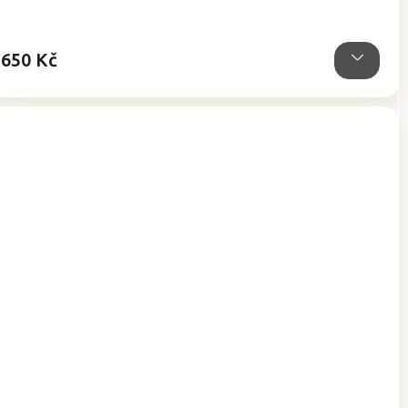
z
5
hvězdiček.
650 Kč