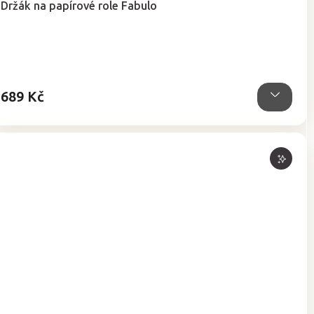
Držák na papírové role Fabulo
produktu
je
4,8
z
5
hvězdiček.
689 Kč