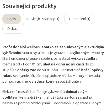
Související produkty
Popis
Související soubory (1)
Hodnocení (1)
Diskuze
Profesionální wellnes lehátko se zabudovaným elektrickým
vyhříváním
Fabulo Nyra Relax je vybaveno
4 výkonnými motory
,
které umožňují plynule a spolehlivě nastavit
výšku sedadla
v
rozmezí od 71 do 101 cm,
úhel náklonu nožní části
do 25
stupňů a
opěrky zad
do 58 stupňů. Odnímatelné
boční opěrky
rukou
se plynule přizpůsobují poloze křesla. Motory se ovládají
pomocí
ručního ovladače
, který je součástí balení.
Elektrické masážní lehátko je vybavené
odnímatelným
podhlavníkem
a
držákem
, jehož výška a sklon se snadno
nastavuje pomocí rychloupínáku. Podhlavník je opatřen
suchými