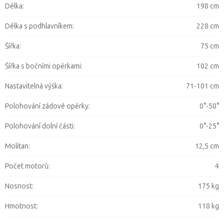
Délka
:
198 cm
Délka s podhlavníkem
:
228 cm
Šířka
:
75 cm
Šířka s bočními opěrkami
:
102 cm
Nastavitelná výška
:
71-101 cm
Polohování zádové opěrky
:
0°-58°
Polohování dolní části
:
0°-25°
Molitan
:
12,5 cm
Počet motorů
:
4
Nosnost
:
175 kg
Hmotnost
:
118 kg