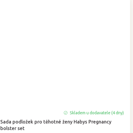
Průměrné
Skladem u dodavatele (4 dny)
hodnocení
Sada podložek pro těhotné ženy Habys Pregnancy
produktu
bolster set
je