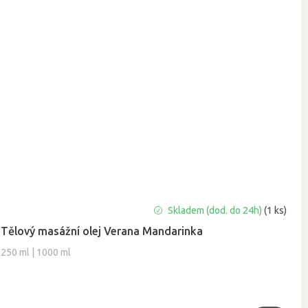
Průměrné
Skladem (dod. do 24h)
(1 ks)
hodnocení
Tělový masážní olej Verana Mandarinka
produktu
je
250 ml | 1000 ml
5,0
z
5
hvězdiček.