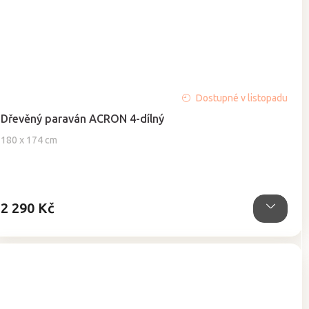
Průměrné
Dostupné v listopadu
hodnocení
Dřevěný paraván ACRON 4-dílný
produktu
je
180 x 174 cm
5,0
z
5
hvězdiček.
2 290 Kč