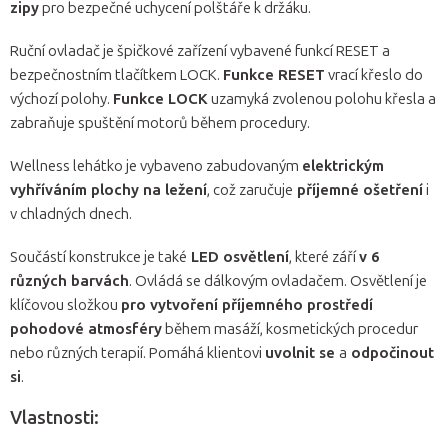
zipy
pro bezpečné uchycení polštáře k držáku.
Ruční ovladač je špičkové zařízení vybavené funkcí RESET a
bezpečnostním tlačítkem LOCK.
Funkce RESET
vrací křeslo do
výchozí polohy.
Funkce LOCK
uzamyká zvolenou polohu křesla a
zabraňuje spuštění motorů během procedury.
Wellness lehátko je vybaveno zabudovaným
elektrickým
vyhříváním plochy na ležení
, což zaručuje
příjemné ošetření
i
v chladných dnech.
Součástí konstrukce je také
LED osvětlení
, které září
v 6
různých barvách
. Ovládá se dálkovým ovladačem. Osvětlení je
klíčovou složkou
pro vytvoření příjemného prostředí
pohodové atmosféry
během masáží, kosmetických procedur
nebo různých terapií. Pomáhá klientovi
uvolnit se
a
odpočinout
si
.
Vlastnosti: