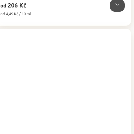
206 Kč
od
Měrná
od 4,49 Kč / 10 ml
cena: