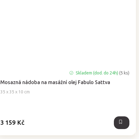
Průměrné
Skladem (dod. do 24h)
(5 ks)
hodnocení
Mosazná nádoba na masážní olej Fabulo Sattva
produktu
je
35 x 35 x 10 cm
5,0
z
5
hvězdiček.
3 159 Kč