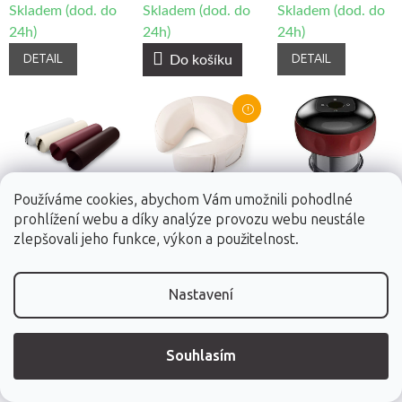
Skladem (dod. do
Skladem (dod. do
Skladem (dod. do
24h)
24h)
24h)
DETAIL
DETAIL
Do košíku
Používáme cookies, abychom Vám umožnili pohodlné
prohlížení webu a díky analýze provozu webu neustále
Válec Fabulo
Podhlavník Fabulo
Elektrická
zlepšovali jeho funkce, výkon a použitelnost.
se zabudovaným
vakuová masážní
66 x 15 cm, 4 barvy
reproduktorem
baňka Fabulo s
2 barvy
2 barvy
infračerveným
Nastavení
zářením
Souhlasím
569 Kč
999 Kč
719 Kč
Skladem (dod. do
Skladem (dod. do
Skladem (dod. do