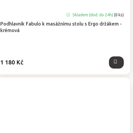
Průměrné
Skladem (dod. do 24h)
(8 ks)
hodnocení
Podhlavník Fabulo k masážnímu stolu s Ergo držákem -
produktu
krémová
je
5,0
z
5
hvězdiček.
1 180 Kč