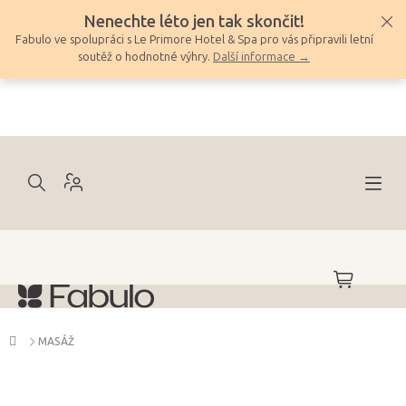
Přejít
Nenechte léto jen tak skončit!
na
Fabulo ve spolupráci s Le Primore Hotel & Spa pro vás připravili letní
obsah
soutěž o hodnotné výhry.
Další informace →
NÁKUPNÍ
KOŠÍK
Domů
MASÁŽ