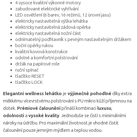
4 vysoce kvalitní výkonné motory
zabudované elektrické vyhřívání
LED osvětlení (6 barev, 16 režimů, 12 úrovní jasu)
elektricky nastavitelná výška lehátka
elektricky nastavitelná zádová opěrka
elektricky nastavitelná nožní část
odnímatelný podhlavník s pevným nastavitelným držákem
boční opěrky rukou
kvalitní kovová konstrukce
odolné a komfortní polstrování
držák na papírové role
ruční spínač
tlačítko RESET
tlačítko LOCK
Elegantní wellness lehátko
je
výjimečně pohodlné
díky extra
měkkému vícevrstvému ​​polstrování s PU mikro kůží příjemnou na
dotek.
Prémiové čalounění
přináší kombinaci
luxusu
,
odolnosti
a
vysoké kvality
. Jednoduše se čistí s minimálními
nároky na údržbu. Pro maximální životnost je vhodné čistit
čalounění pouze jemným mýdlem a teplou vodou.