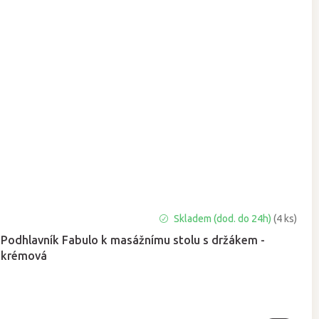
Průměrné
Skladem (dod. do 24h)
(4 ks)
hodnocení
Podhlavník Fabulo k masážnímu stolu s držákem -
produktu
krémová
je
5,0
z
5
hvězdiček.