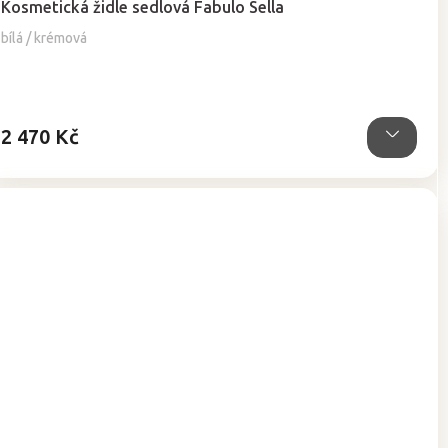
Kosmetická židle sedlová Fabulo Sella
produktu
je
bílá / krémová
4,9
z
5
hvězdiček.
2 470 Kč