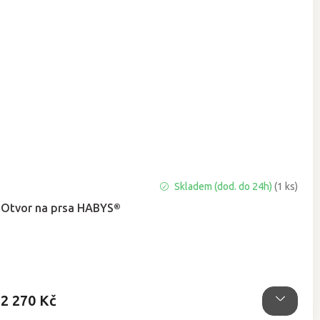
Průměrné
Skladem (dod. do 24h)
(1 ks)
hodnocení
Otvor na prsa HABYS®
produktu
je
5,0
z
5
hvězdiček.
2 270 Kč