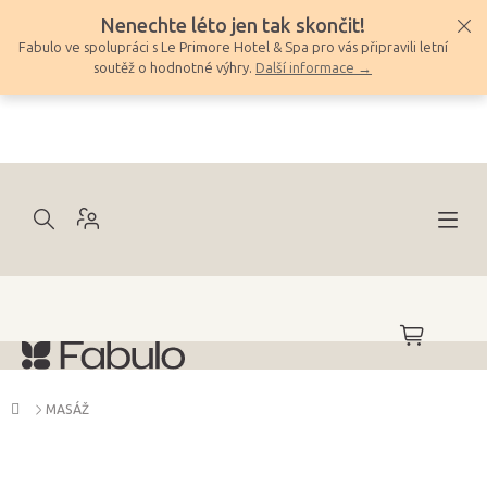
Přejít
Nenechte léto jen tak skončit!
na
Fabulo ve spolupráci s Le Primore Hotel & Spa pro vás připravili letní
obsah
soutěž o hodnotné výhry.
Další informace →
NÁKUPNÍ
KOŠÍK
Domů
MASÁŽ