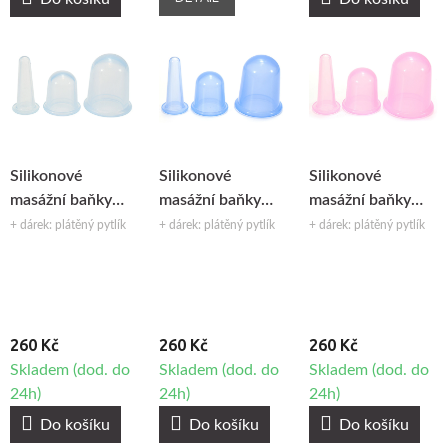
Silikonové
Silikonové
Silikonové
masážní baňky
masážní baňky
masážní baňky
Fabulo sada -
Fabulo sada -
Fabulo sada -
+ dárek: plátěný pytlík
+ dárek: plátěný pytlík
+ dárek: plátěný pytlík
průhledné, 3ks
modré, 3ks
fialové, 3ks
260 Kč
260 Kč
260 Kč
Skladem (dod. do
Skladem (dod. do
Skladem (dod. do
24h)
24h)
24h)
Do košíku
Do košíku
Do košíku