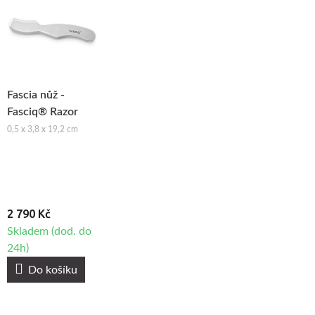
Fascia nůž -
Fasciq® Razor
0,5 x 3,8 x 19,2 cm
2 790 Kč
Skladem (dod. do
24h)
Do košíku