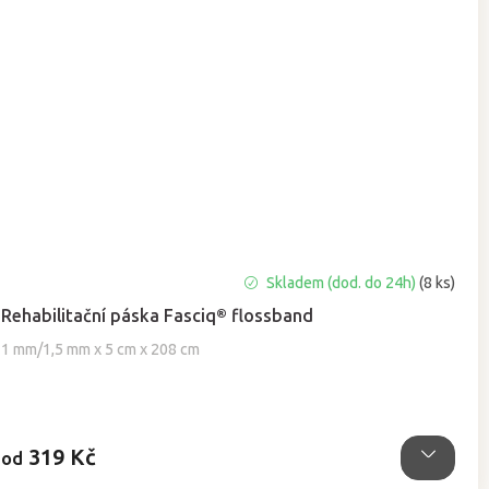
Skladem (dod. do 24h)
(8 ks)
Rehabilitační páska Fasciq® flossband
1 mm/1,5 mm x 5 cm x 208 cm
319 Kč
od