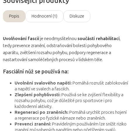
Související produkty
Popis
Hodnocení (1)
Diskuze
Uvolňování fascií
je neodmyslitelnou
součástí rehabilitací
,
tedy prevence zranění, odstraňování bolesti pohybového
aparátu, zvětšení rozsahu pohybu, podpory regenerace a
nastartování samoléčebných procesů v lidském těle.
Fasciální nůž se používá na:
Uvolnění svalového napětí:
Pomáhá rozrušit zablokování
a napětí ve svalech a fasciích.
Zlepšení pohyblivosti:
Používá se ke zvýšení flexibility a
rozsahu pohybu, což je důležité pro sportovce i pro
každodenní aktivity.
Regeneraci po zraněních:
Pomáhá urychlit proces hojení
a regenerace po fyzické námaze nebo zraněních.
Prevenci zranění:
Pravidelným používáním lze snížit riziko
zranění způsobených napětím nebo přetížením svalů.