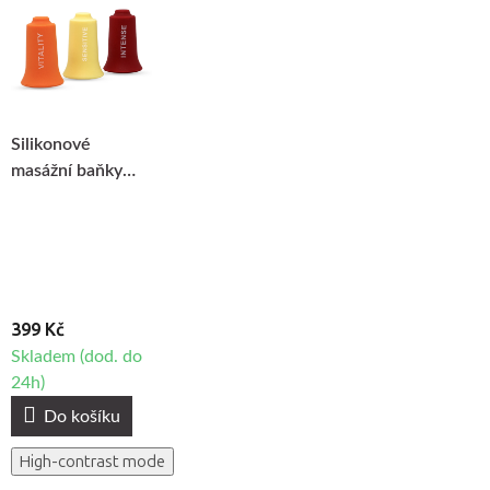
Silikonové
masážní baňky
Fabulo Trinity -
sada, 3ks
399 Kč
Skladem (dod. do
24h)
Do košíku
High-contrast mode