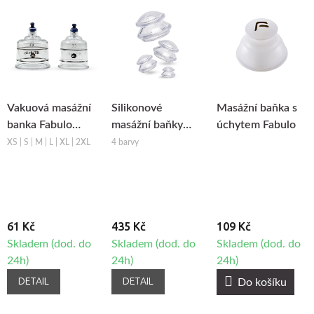
Vakuová masážní
Silikonové
Masážní baňka s
banka Fabulo
masážní baňky
úchytem Fabulo
Luxury
Fabulo Mushroom
XS | S | M | L | XL | 2XL
4 barvy
- set, 4ks
61 Kč
435 Kč
109 Kč
Skladem (dod. do
Skladem (dod. do
Skladem (dod. do
24h)
24h)
24h)
DETAIL
DETAIL
Do košíku