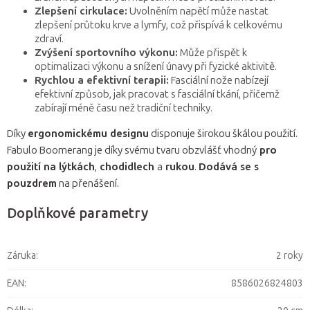
Zlepšení cirkulace:
Uvolněním napětí může nastat
zlepšení průtoku krve a lymfy, což přispívá k celkovému
zdraví.
Zvýšení sportovního výkonu:
Může přispět k
optimalizaci výkonu a snížení únavy při fyzické aktivitě.
Rychlou a efektivní terapii:
Fasciální nože nabízejí
efektivní způsob, jak pracovat s fasciální tkání, přičemž
zabírají méně času než tradiční techniky.
Díky
ergonomickému designu
disponuje širokou škálou použití.
Fabulo Boomerang je díky svému tvaru obzvlášť vhodný
pro
použití na lýtkách
,
chodidlech
a
rukou
.
Dodává se s
pouzdrem
na přenášení.
Doplňkové parametry
Záruka
:
2 roky
EAN
:
8586026824803