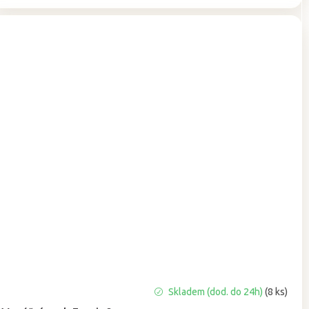
Průměrné
Skladem (dod. do 24h)
(8 ks)
hodnocení