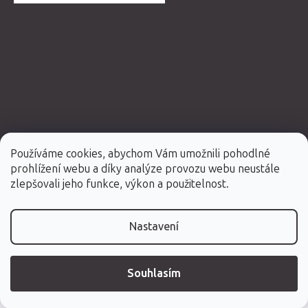
Používáme cookies, abychom Vám umožnili pohodlné
prohlížení webu a díky analýze provozu webu neustále
Vytvořil Shoptet Premium
zlepšovali jeho funkce, výkon a použitelnost.
Copyright 2026
Fabulo.cz
. Všechna práva vyhrazena.
Nastavení
Souhlasím