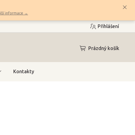
lší informace →
Přihlášení
NÁKUPNÍ
Prázdný košík
KOŠÍK
Kontakty
h)
(1 ks)