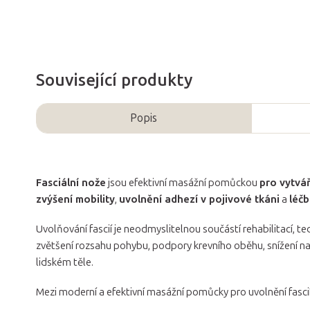
Související produkty
Popis
Fasciální nože
jsou efektivní masážní pomůckou
pro vytvář
zvýšení mobility
,
uvolnění adhezí v pojivové tkáni
a
léč
Uvolňování fascií je neodmyslitelnou součástí rehabilitací, 
zvětšení rozsahu pohybu, podpory krevního oběhu, snížení n
lidském těle.
Mezi moderní a efektivní masážní pomůcky pro uvolnění fascií