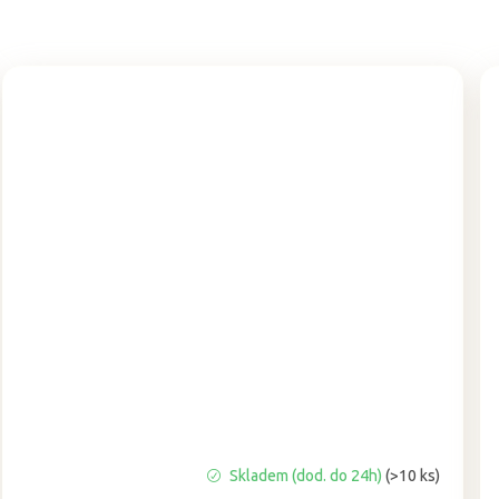
Průměrné
Skladem (dod. do 24h)
(>10 ks)
hodnocení