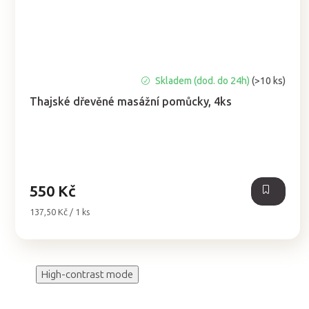
Průměrné
Skladem (dod. do 24h)
(>10 ks)
hodnocení
Thajské dřevěné masážní pomůcky, 4ks
produktu
je
5,0
z
5
hvězdiček.
550 Kč
Měrná
137,50 Kč / 1 ks
cena:
High-contrast mode