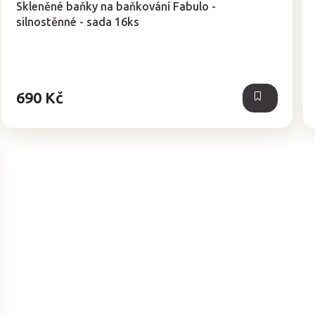
Skleněné baňky na baňkování Fabulo -
produktu
silnostěnné - sada 16ks
je
4,9
z
5
hvězdiček.
690 Kč