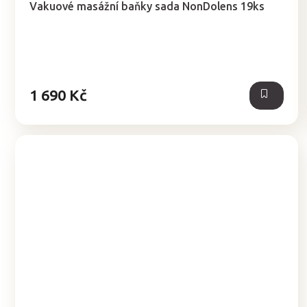
Vakuové masážní baňky sada NonDolens 19ks
produktu
je
5,0
z
5
hvězdiček.
1 690 Kč