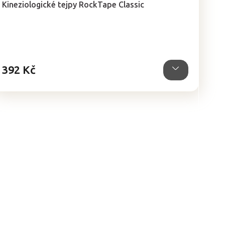
Kineziologické tejpy RockTape Classic
produktu
je
4,8
z
5
hvězdiček.
392 Kč