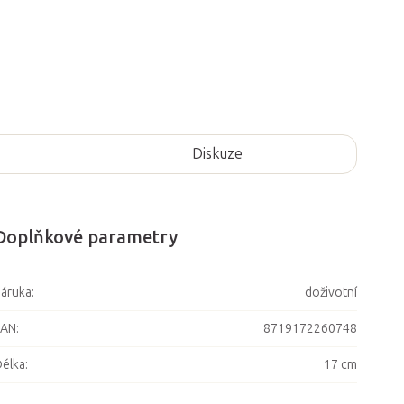
Diskuze
Doplňkové parametry
áruka
:
doživotní
EAN
:
8719172260748
élka
:
17 cm