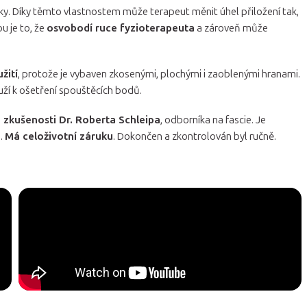
ky. Díky těmto vlastnostem může terapeut měnit úhel přiložení tak,
u je to, že
osvobodí ruce fyzioterapeuta
a zároveň může
žití
, protože je vybaven zkosenými, plochými i zaoblenými hranami.
ouží k ošetření spouštěcích bodů.
a zkušenosti Dr. Roberta Schleipa
, odborníka na fascie. Je
i
.
Má celoživotní záruku
. Dokončen a zkontrolován byl ručně.