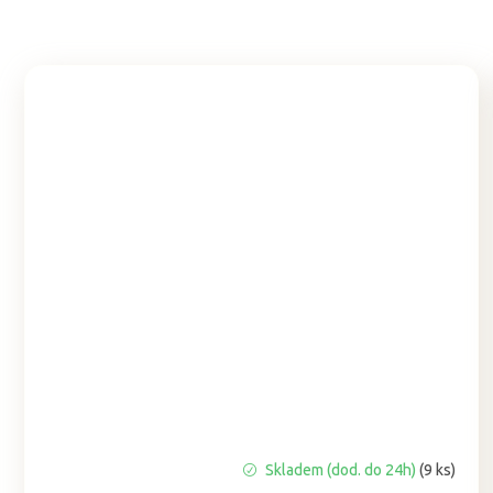
Průměrné
Skladem (dod. do 24h)
(9 ks)
hodnocení