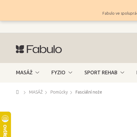
Přejít
na
Fabulo ve spoluprác
obsah
MASÁŽ
FYZIO
SPORT REHAB
Domů
MASÁŽ
Pomůcky
Fasciální nože