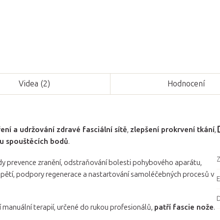
Videa (2)
Hodnocení
ení a udržování zdravé fasciální sítě
,
zlepšení prokrvení tkání
,
bu spouštěcích bodů
.
Z
tedy prevence zranění, odstraňování bolesti pohybového aparátu,
apětí, podpory regenerace a nastartování samoléčebných procesů v
D
 manuální terapií, určené do rukou profesionálů,
patří fascie nože
.