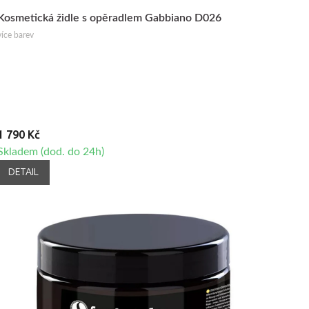
Kosmetická židle s opěradlem Gabbiano D026
více barev
1 790 Kč
Skladem (dod. do 24h)
DETAIL