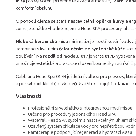
mísy
pro vytvoření příjemné relaxační atmosféry.
Parní gen
komfortní obsluhu.
O pohodlí klienta se stará
nastavitelná opěrka hlavy
a
erg
tomu je lehátko vhodné nejen na Head SPA procedury, ale ta
Hluboká keramická mísa
minimalizuje rozstřikování vody a 
kombinaci s kvalitním
čalouněním ze syntetické kůže
zaru
používání. Na
rozdíl od
modelu 017
je verze
017B
vybavena
umožňuje estetické a praktické uložení kosmetiky, ručníků č
Gabbiano Head Spa 017B je ideální volbou pro provozy, které 
a poskytnout klientům výjimečný zážitek spojující
relaxaci
,
k
Vlastnosti:
Profesionální SPA lehátko s integrovanou mycí mísou
Určeno pro procedury japonského Head SPA
Waterfall Head SPA systém s nastavitelným úhlem skl
Uzavřený systém cirkulace vody pro nepřetržitou vod
Parní terapie podporující regeneraci a hydrataci vlasů