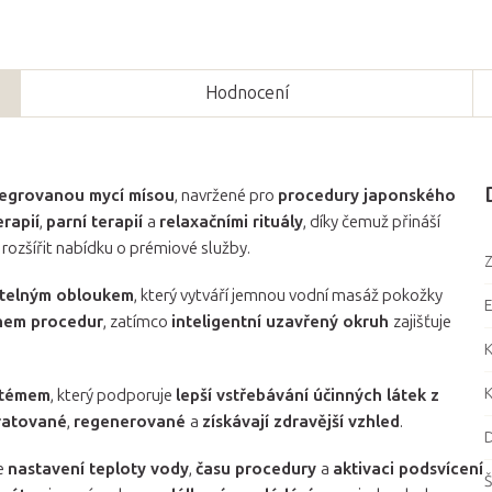
Hodnocení
tegrovanou mycí mísou
, navržené pro
procedury japonského
erapií
,
parní terapií
a
relaxačními rituály
, díky čemuž přináší
ozšířit nabídku o prémiové služby.
Z
itelným obloukem
, který vytváří jemnou vodní masáž pokožky
ěhem procedur
, zatímco
inteligentní uzavřený okruh
zajišťuje
K
K
stémem
, který podporuje
lepší vstřebávání účinných látek z
ratované
,
regenerované
a
získávají zdravější vzhled
.
D
je
nastavení teploty vody
,
času procedury
a
aktivaci podsvícení
Š