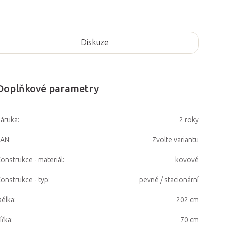
Diskuze
Doplňkové parametry
áruka
:
2 roky
EAN
:
Zvolte variantu
onstrukce - materiál
:
kovové
onstrukce - typ
:
pevné / stacionární
élka
:
202 cm
ířka
:
70 cm