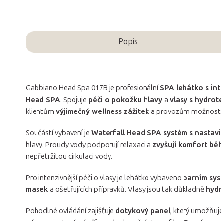
Popis
Gabbiano Head Spa 017B je profesionální
SPA lehátko s in
Head SPA
. Spojuje
péči o pokožku hlavy
a
vlasy s hydrot
klientům
výjimečný wellness zážitek
a provozům možnost r
Součástí vybavení je
Waterfall Head SPA systém s nastav
hlavy. Proudy vody podporují relaxaci a
zvyšují komfort b
nepřetržitou cirkulaci vody.
Pro intenzivnější péči o vlasy je lehátko vybaveno
parním sy
masek
a ošetřujících přípravků. Vlasy jsou tak důkladně
hyd
Pohodlné ovládání zajišťuje
dotykový panel
, který umožňu