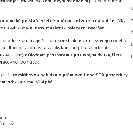
erátor
je navíc vybaven
dálkovým ovládáním
pro jednoduchou a
V
onomické polštáře včetně opěrky s otvorem na obličej
. Díky
T
ké na vybrané
wellness
,
masážní
a
relaxační ošetření
.
Š
jednoduše se udržuje. Stabilní
konstrukce z nerezavějící oceli
v
M
čuje dlouhou životnost a vysoký komfort při každodenním
 uzavíratelným
úložným prostorem s posuvnými dvířky
, který
i pracovních pomůcek.
chtějí
rozšířit svou nabídku o prémiové Head SPA procedury
omfort
a profesionální
péči
.
onu
ní masáž