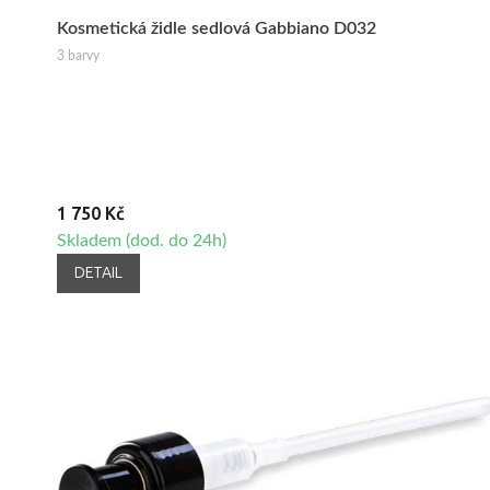
Kosmetická židle sedlová Gabbiano D032
3 barvy
1 750 Kč
Skladem (dod. do 24h)
DETAIL