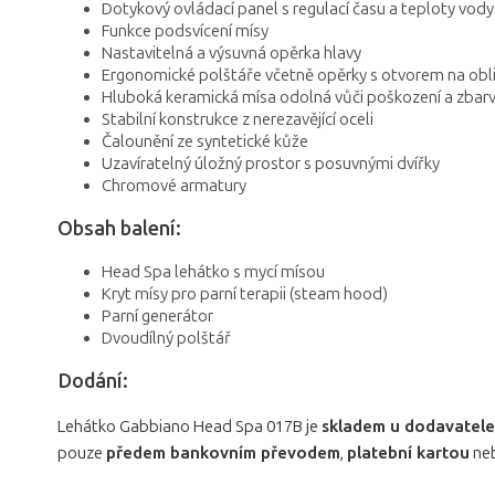
Dotykový ovládací panel s regulací času a teploty vody
Funkce podsvícení mísy
Nastavitelná a výsuvná opěrka hlavy
Ergonomické polštáře včetně opěrky s otvorem na obli
Hluboká keramická mísa odolná vůči poškození a zbarv
Stabilní konstrukce z nerezavějící oceli
Čalounění ze syntetické kůže
Uzavíratelný úložný prostor s posuvnými dvířky
Chromové armatury
Obsah balení:
Head Spa lehátko s mycí mísou
Kryt mísy pro parní terapii (steam hood)
Parní generátor
Dvoudílný polštář
Dodání:
Lehátko Gabbiano Head Spa 017B je
skladem u dodavatele
pouze
předem bankovním převodem
,
platební kartou
neb