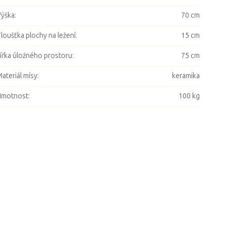
ýška
:
70 cm
loušťka plochy na ležení
:
15 cm
ířka úložného prostoru
:
75 cm
ateriál mísy
:
keramika
Hmotnost
:
100 kg