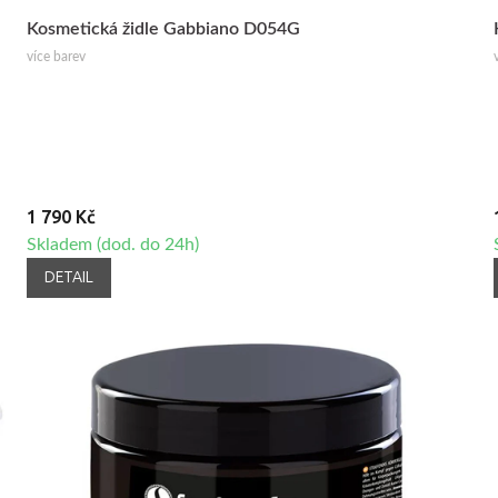
Kosmetická židle Gabbiano D054G
více barev
1 790 Kč
Skladem (dod. do 24h)
DETAIL