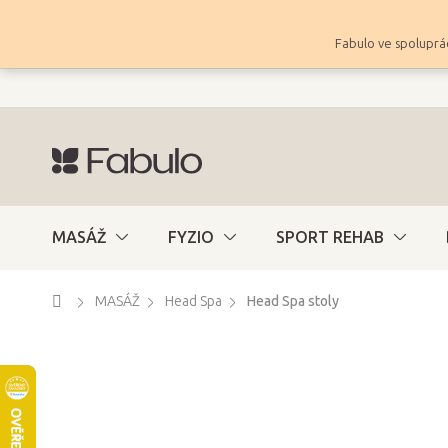
Přejít
na
Fabulo ve spoluprác
obsah
MASÁŽ
FYZIO
SPORT REHAB
Domů
MASÁŽ
Head Spa
Head Spa stoly