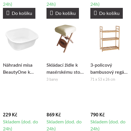
24h)
24h)
24h)
Do košíku
Do košíku
Do košíku
Náhradní mísa
Skládací židle k
3-policový
BeautyOne k
masérskému stolu
bambusový regál
pedikérské
Tandem
FIORE 1
3 barvy
71 x 53 x 26 cm
vaničce
229 Kč
869 Kč
790 Kč
Skladem (dod. do
Skladem (dod. do
Skladem (dod. do
24h)
24h)
24h)