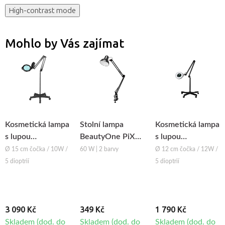
High-contrast mode
Mohlo by Vás zajímat
Kosmetická lampa
Stolní lampa
Kosmetická lampa
s lupou
BeautyOne PiX
s lupou
BeautyOne ML6
314
BeautyOne S5
Ø 15 cm čočka / 10W /
60 W | 2 barvy
Ø 12 cm čočka / 12W /
LED Black se
LED Black se
5 dioptrií
5 dioptrií
stojanem
stojanem
3 090 Kč
349 Kč
1 790 Kč
Skladem (dod. do
Skladem (dod. do
Skladem (dod. do