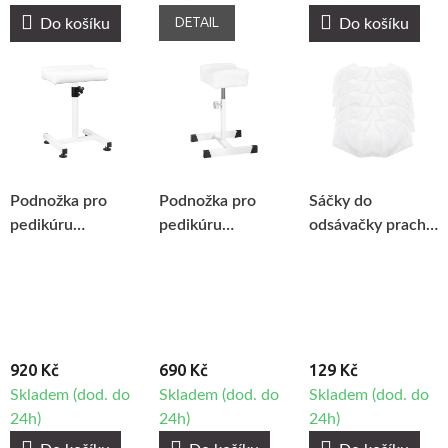
DETAIL
Do košíku
Do košíku
Podnožka pro
Podnožka pro
Sáčky do
pedikúru
pedikúru
odsávačky prachu
BeautyOne 108
BeautyOne Bell
Wind 585, 5ks
920 Kč
690 Kč
129 Kč
Skladem (dod. do
Skladem (dod. do
Skladem (dod. do
24h)
24h)
24h)