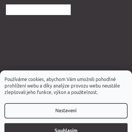
DALŠÍ HODNOCENÍ OBCHODU
Používáme cookies, abychom Vám umožnili pohodlné
prohlížení webu a díky analýze provozu webu neustále
Vytvořil Shoptet Premium
zlepšovali jeho funkce, výkon a použitelnost.
Copyright 2026
Fabulo.cz
. Všechna práva vyhrazena.
Nastavení
Souhlasím