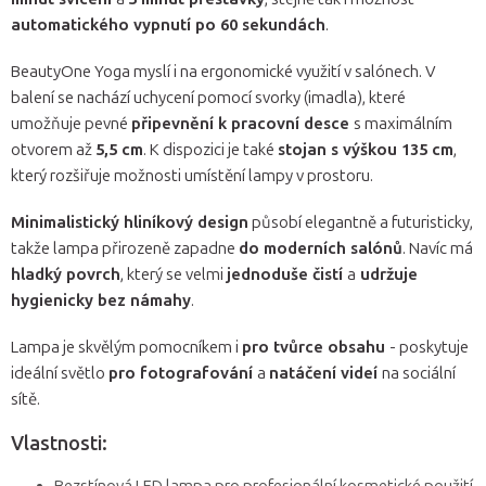
automatického vypnutí po 60 sekundách
.
BeautyOne Yoga myslí i na ergonomické využití v salónech. V
balení se nachází uchycení pomocí svorky (imadla), které
umožňuje pevné
připevnění k pracovní desce
s maximálním
otvorem až
5,5 cm
. K dispozici je také
stojan s výškou 135 cm
,
který rozšiřuje možnosti umístění lampy v prostoru.
Minimalistický hliníkový design
působí elegantně a futuristicky,
takže lampa přirozeně zapadne
do moderních salónů
. Navíc má
hladký povrch
, který se velmi
jednoduše čistí
a
udržuje
hygienicky bez námahy
.
Lampa je skvělým pomocníkem i
pro tvůrce obsahu
- poskytuje
ideální světlo
pro fotografování
a
natáčení videí
na sociální
sítě.
Vlastnosti: