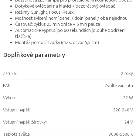
Bezstínová LED lampa pro profesionální kosmetické použití
Dotykové ovládání na hlavici + bezdrátový ovladač
Režimy: Sunlight, Focus, Relax
Možnost svícení: horní panel / dolní panel / oba najednou
Časovač: cyklus 25 min práce + 5 min pauza
Automatické vypnutí po 60 sekundách (dlouhé podržení
tlačítka)
Montáž pomocí svorky (max. otvor 5,5 cm)
Doplňkové parametry
Záruka
:
2 roky
EAN
:
Zvolte variantu
Výkon
:
22 W
Vstupní napětí
:
220-240 V
Vstupní napětí žárovky
:
24 V
Teplota světla
:
3000-5500 K