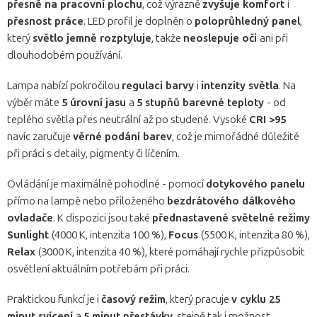
přesně na pracovní plochu
, což výrazně
zvyšuje komfort
i
přesnost práce
. LED profil je doplněn o
poloprůhledný panel
,
který
světlo jemně rozptyluje
, takže
neoslepuje oči
ani při
dlouhodobém používání.
Lampa nabízí pokročilou
regulaci barvy
i
intenzity světla
. Na
výběr máte
5 úrovní jasu
a
5 stupňů barevné teploty
- od
teplého světla přes neutrální až po studené. Vysoké
CRI >95
navíc zaručuje
věrné podání barev
, což je mimořádné důležité
při práci s detaily, pigmenty či líčením.
Ovládání je maximálně pohodlné - pomocí
dotykového panelu
přímo na lampě nebo přiloženého
bezdrátového dálkového
ovladače
. K dispozici jsou také
přednastavené světelné režimy
Sunlight
(4000 K, intenzita 100 %),
Focus
(5500 K, intenzita 80 %),
Relax
(3000 K, intenzita 40 %), které pomáhají rychle přizpůsobit
osvětlení aktuálním potřebám při práci.
Praktickou funkcí je i
časový režim
, který pracuje
v cyklu 25
minut svícení
a
5 minut přestávky
, stejně tak i možnost