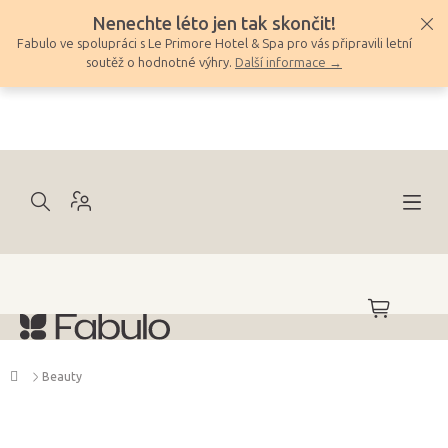
Přejít
Nenechte léto jen tak skončit!
na
Fabulo ve spolupráci s Le Primore Hotel & Spa pro vás připravili letní
obsah
soutěž o hodnotné výhry.
Další informace →
NÁKUPNÍ
KOŠÍK
Domů
Beauty