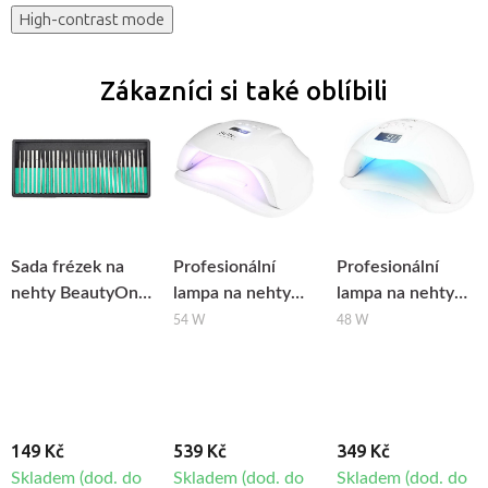
High-contrast mode
Zákazníci si také oblíbili
Sada frézek na
Profesionální
Profesionální
nehty BeautyOne
lampa na nehty
lampa na nehty
DBD-F, 30ks
BeautyOne UV
BeautyOne UV
54 W
48 W
LED SUN X
Dual LED Glow 5
149 Kč
539 Kč
349 Kč
Skladem (dod. do
Skladem (dod. do
Skladem (dod. do