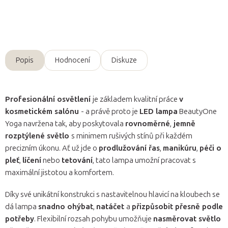
Zeptat se
Popis
Hodnocení
Diskuze
Profesionální osvětlení
je základem kvalitní práce
v
kosmetickém salónu
- a právě proto je
LED lampa
BeautyOne
Yoga navržena tak, aby poskytovala
rovnoměrné
,
jemně
rozptýlené světlo
s minimem rušivých stínů při každém
precizním úkonu. Ať už jde o
prodlužování řas
,
manikúru
,
péči o
pleť
,
líčení
nebo
tetování
, tato lampa umožní pracovat s
maximální jistotou a komfortem.
Díky své unikátní konstrukci s nastavitelnou hlavicí na kloubech se
dá lampa
snadno ohýbat
,
natáčet
a
přizpůsobit přesně podle
potřeby
. Flexibilní rozsah pohybu umožňuje
nasměrovat světlo