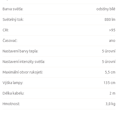
Barva světla
:
odstíny bílé
Světelný tok
:
880 lm
CRI
:
>95
Časovač
:
ano
Nastavení barvy tepla
:
5 úrovní
Nastavení intenzity světla
:
5 úrovní
Maximální otvor rukojeti
:
5,5 cm
Výška lampy
:
135 cm
Délka kabelu
:
2 m
Hmotnost
:
3,8 kg