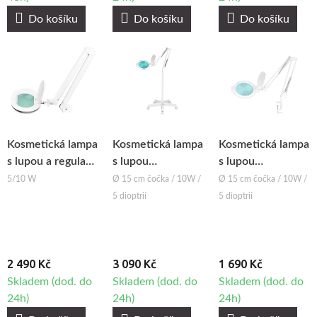
Do košíku
Do košíku
Do košíku
Kosmetická lampa
Kosmetická lampa
Kosmetická lampa
s lupou a regulací
s lupou
s lupou
intenzity světla
BeautyOne ML6
BeautyOne ML6
5/10 W
Ø 15 cm čočka / 10W /
Ø 15 cm čočka / 10W /
BeautyOne
LED se stojanem
LED
5 dioptrií
5 dioptrií
Elegante 6028 60
LED
2 490 Kč
3 090 Kč
1 690 Kč
Skladem (dod. do
Skladem (dod. do
Skladem (dod. do
24h)
24h)
24h)