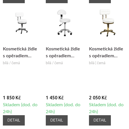
Kosmetická židle
Kosmetická židle
Kosmetická židle
s opěradlem
s opěradlem
s opěradlem
BeautyOne LUX
BeautyOne Venus
BeautyOne AM-
bílá / černá
bílá / černá
bílá | černá
961
1 850 Kč
1 450 Kč
2 050 Kč
Skladem (dod. do
Skladem (dod. do
Skladem (dod. do
24h)
24h)
24h)
DETAIL
DETAIL
DETAIL