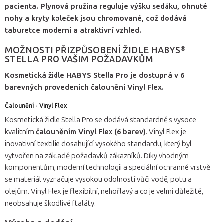
pacienta. Plynová pružina reguluje výšku sedáku, ohnuté
nohy a kryty koleček jsou chromované, což dodává
taburetce moderní a atraktivní vzhled.
MOŽNOSTI PŘIZPŮSOBENÍ ŽIDLE HABYS®
STELLA PRO VAŠIM POŽADAVKŮM
Kosmetická židle HABYS Stella Pro je dostupná v 6
barevných provedeních čalounění Vinyl Flex.
Čalounění - Vinyl Flex
Kosmetická židle Stella Pro se dodává standardně s vysoce
kvalitním
čalouněním Vinyl Flex (6 barev)
. Vinyl Flex je
inovativní textilie dosahující vysokého standardu, který byl
vytvořen na základě požadavků zákazníků. Díky vhodným
komponentům, moderní technologii a speciální ochranné vrstvě
se materiál vyznačuje vysokou odolností vůči vodě, potu a
olejům. Vinyl Flex je flexibilní, nehořlavý a co je velmi důležité,
neobsahuje škodlivé ftaláty.