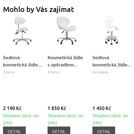
Mohlo by Vás zajímat
Sedlová
Kosmetická židle
Sedlová
kosmetická židle s
s opěradlem
kosmetická židle s
opěradlem
BeautyOne QS-
opěradlem
3 barvy
4 barvy
více barev
Giovanni 1004
06
BeautyOne
2 190 Kč
1 850 Kč
1 450 Kč
Skladem (dod. do
Skladem (dod. do
Skladem (dod. do
24h)
24h)
24h)
DETAIL
DETAIL
DETAIL