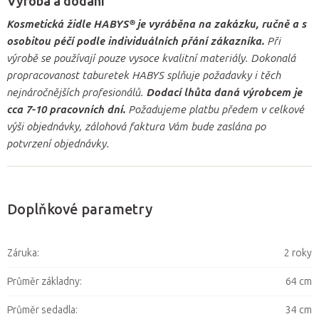
Výroba a dodání
Kosmetická židle HABYS® je vyráběna na zakázku, ručně a s
osobitou péčí podle individuálních přání zákazníka.
Při
výrobě se používají pouze vysoce kvalitní materiály. Dokonalá
propracovanost taburetek HABYS splňuje požadavky i těch
nejnáročnějších profesionálů.
Dodací lhůta daná výrobcem je
cca 7-10 pracovních dní.
Požadujeme platbu předem v celkové
výši objednávky, zálohová faktura Vám bude zaslána po
potvrzení objednávky.
Doplňkové parametry
Záruka
:
2 roky
Průměr základny
:
64 cm
Průměr sedadla
:
34 cm