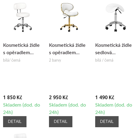
Kosmetická židle
Kosmetická židle
Kosmetická židle
s opěradlem
s opěradlem
sedlová
BeautyOne Iris
Gabbiano Q-
BeautyOne
bílá/ černá
2 barvy
bílá / černá
4599G
1 850 Kč
2 950 Kč
1 490 Kč
Skladem (dod. do
Skladem (dod. do
Skladem (dod. do
24h)
24h)
24h)
DETAIL
DETAIL
DETAIL