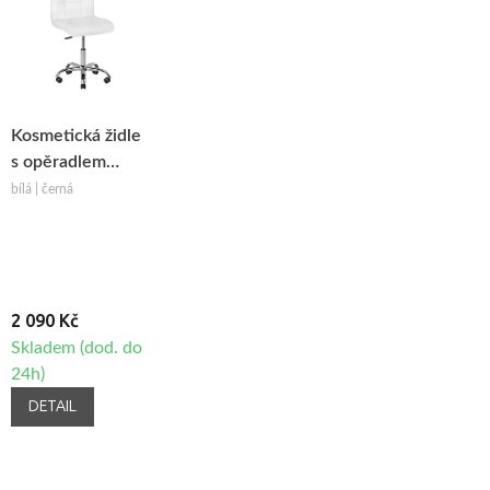
Kosmetická židle
s opěradlem
BeautyOne A-
bílá | černá
5299
2 090 Kč
Skladem (dod. do
24h)
DETAIL