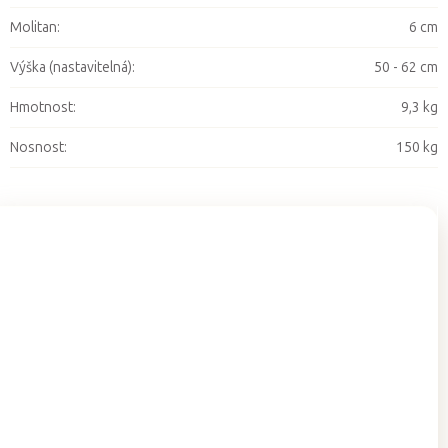
Molitan
:
6 cm
Výška (nastavitelná)
:
50 - 62 cm
Hmotnost
:
9,3 kg
Nosnost
:
150 kg