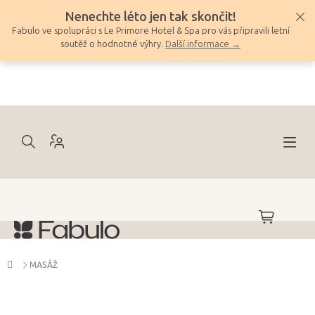
Přejít
Nenechte léto jen tak skončit!
na
Fabulo ve spolupráci s Le Primore Hotel & Spa pro vás připravili letní
obsah
soutěž o hodnotné výhry.
Další informace →
NÁKUPNÍ
KOŠÍK
Domů
MASÁŽ