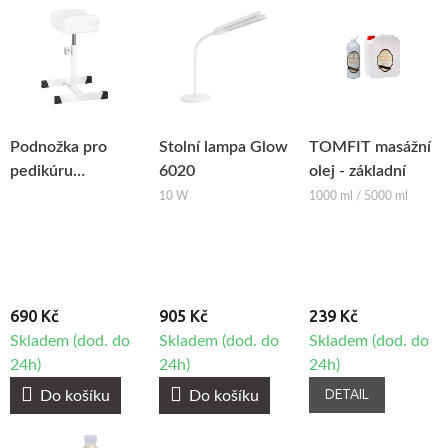
Podnožka pro
Stolní lampa Glow
TOMFIT masážní
pedikúru
6020
olej - základní
BeautyOne Bell
10 W
1000 ml / 5000 ml
690 Kč
905 Kč
239 Kč
Skladem (dod. do
Skladem (dod. do
Skladem (dod. do
24h)
24h)
24h)
DETAIL
Do košíku
Do košíku