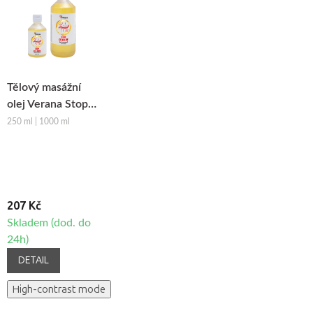
Tělový masážní
olej Verana Stop
Celulitidě
250 ml | 1000 ml
207 Kč
Skladem (dod. do
24h)
DETAIL
High-contrast mode