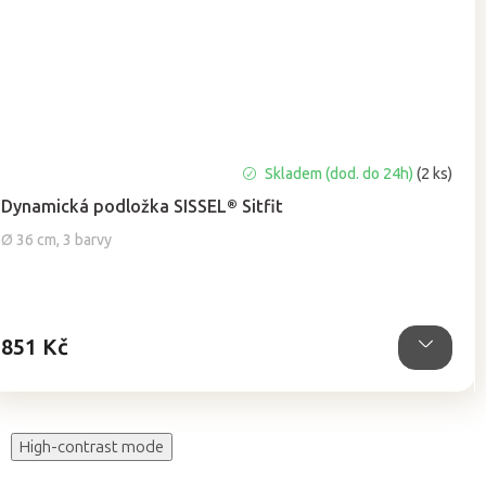
Průměrné
Skladem (dod. do 24h)
(2 ks)
hodnocení
Dynamická podložka SISSEL® Sitfit
produktu
je
Ø 36 cm, 3 barvy
4,9
z
5
hvězdiček.
851 Kč
High-contrast mode