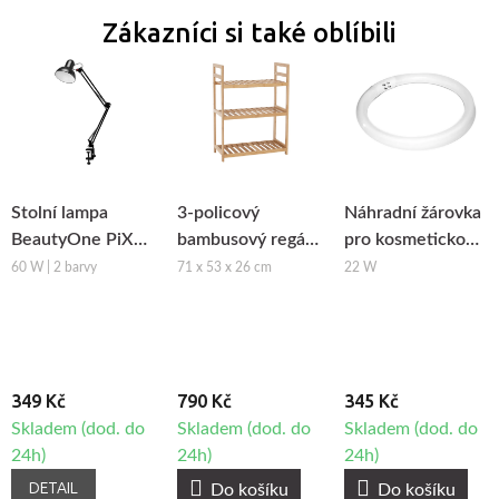
Zákazníci si také oblíbili
Stolní lampa
3-policový
Náhradní žárovka
BeautyOne PiX
bambusový regál
pro kosmetickou
314
FIORE 1
lampu BeautyOne
60 W | 2 barvy
71 x 53 x 26 cm
22 W
S4
349 Kč
790 Kč
345 Kč
Skladem (dod. do
Skladem (dod. do
Skladem (dod. do
24h)
24h)
24h)
DETAIL
Do košíku
Do košíku