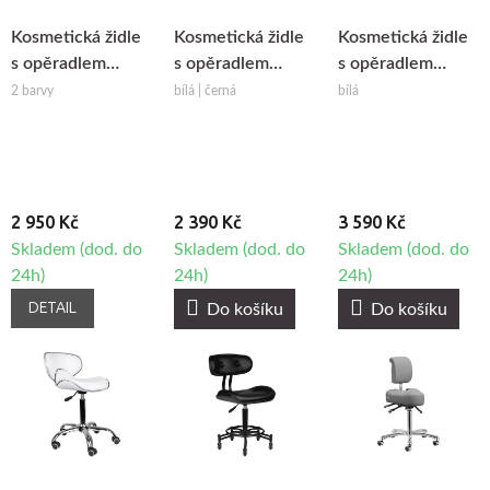
Kosmetická židle
Kosmetická židle
Kosmetická židle
s opěradlem
s opěradlem
s opěradlem
Gabbiano Q-
BeautyOne H5
BeautyOne A-
2 barvy
bílá | černá
bílá
4599G
4299
2 950 Kč
2 390 Kč
3 590 Kč
Skladem (dod. do
Skladem (dod. do
Skladem (dod. do
24h)
24h)
24h)
DETAIL
Do košíku
Do košíku