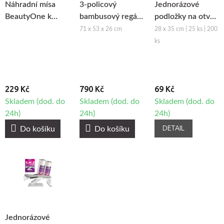
Náhradní mísa
3-policový
Jednorázové
BeautyOne k
bambusový regál
podložky na otvor
pedikérské
FIORE 1
obličeje z netkané
71 x 53 x 26 cm
28 x 35 cm | 25 ks | 200
vaničce
textilie Fabulo
ks
229 Kč
790 Kč
69 Kč
Skladem (dod. do
Skladem (dod. do
Skladem (dod. do
24h)
24h)
24h)
DETAIL
Do košíku
Do košíku
Jednorázové