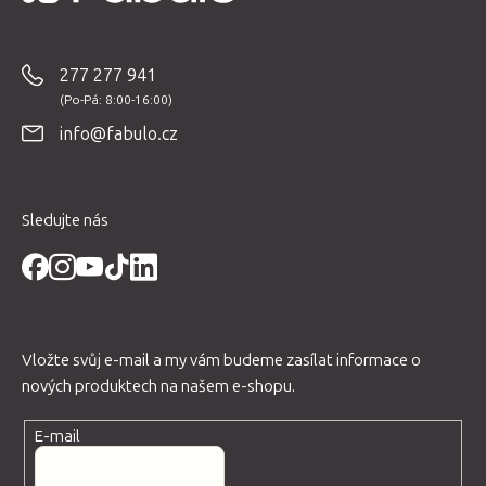
Z
á
p
277 277 941
a
t
info@fabulo.cz
í
Sledujte nás
Vložte svůj e-mail a my vám budeme zasílat informace o
nových produktech na našem e-shopu.
E-mail