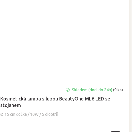
Průměrné
Skladem (dod. do 24h)
(9 ks)
hodnocení
Kosmetická lampa s lupou BeautyOne ML6 LED se
produktu
stojanem
je
4,8
Ø 15 cm čočka / 10W / 5 dioptrií
z
5
hvězdiček.