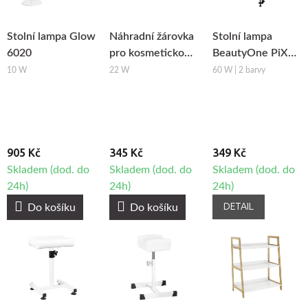
Stolní lampa Glow
Náhradní žárovka
Stolní lampa
6020
pro kosmetickou
BeautyOne PiX
lampu BeautyOne
314
10 W
22 W
60 W | 2 barvy
S4
905 Kč
345 Kč
349 Kč
Skladem (dod. do
Skladem (dod. do
Skladem (dod. do
24h)
24h)
24h)
DETAIL
Do košíku
Do košíku