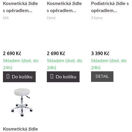
Kosmetická židle
Kosmetická židle
Podiatrická židle s
s opěradlem
s opěradlem
opěradlem
Gabbiano Q-4599
Gabbiano
Giovanni 1005
bílá
černá
3 barvy
Florence
2 690 Kč
2 690 Kč
3 390 Kč
Skladem (dod. do
Skladem (dod. do
Skladem (dod. do
24h)
24h)
24h)
DETAIL
Do košíku
Do košíku
Kosmetická židle