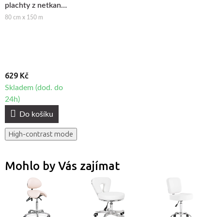
plachty z netkané
textilie
80 cm x 150 m
Beautyfor®
629 Kč
Skladem (dod. do
24h)
Do košíku
High-contrast mode
Mohlo by Vás zajímat