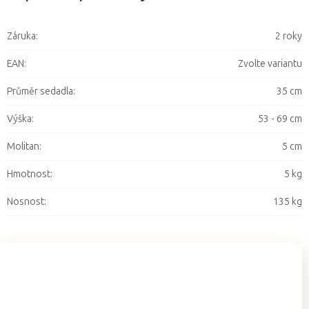
Záruka
:
2 roky
EAN
:
Zvolte variantu
Průměr sedadla
:
35 cm
Výška
:
53 - 69 cm
Molitan
:
5 cm
Hmotnost
:
5 kg
Nosnost
:
135 kg