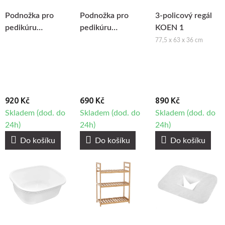
Podnožka pro
Podnožka pro
3-policový regál
pedikúru
pedikúru
KOEN 1
BeautyOne 108
BeautyOne Bell
77,5 x 63 x 36 cm
920 Kč
690 Kč
890 Kč
Skladem (dod. do
Skladem (dod. do
Skladem (dod. do
24h)
24h)
24h)
Do košíku
Do košíku
Do košíku