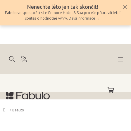
Přejít
Nenechte léto jen tak skončit!
na
Fabulo ve spolupráci s Le Primore Hotel & Spa pro vás připravili letní
obsah
soutěž o hodnotné výhry.
Další informace →
NÁKUPNÍ
KOŠÍK
Domů
Beauty