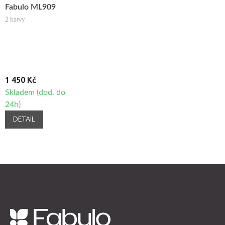
Fabulo ML909
2 barvy
1 450 Kč
Skladem (dod. do
24h)
DETAIL