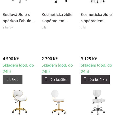
Sedlová židle s
Kosmetická židle
Kosmetická židle
opěrkou Fabulo
s opěradlem
s opěradlem
Balance
BeautyOne
Fabulo Clio
2 barvy
bílá
bílá
Liberty
4 590 Kč
2 390 Kč
3 125 Kč
Skladem (dod. do
Skladem (dod. do
Skladem (dod. do
24h)
24h)
24h)
DETAIL
Do košíku
Do košíku