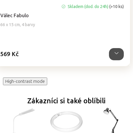
Průměrné
Skladem (dod. do 24h)
(>10 ks)
hodnocení
Válec Fabulo
produktu
je
66 x 15 cm, 4 barvy
5,0
z
5
hvězdiček.
569 Kč
High-contrast mode
Zákazníci si také oblíbili