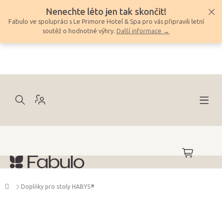
Přejít
Nenechte léto jen tak skončit!
na
Fabulo ve spolupráci s Le Primore Hotel & Spa pro vás připravili letní
obsah
soutěž o hodnotné výhry.
Další informace →
NÁKUPNÍ
KOŠÍK
Domů
Doplňky pro stoly HABYS®