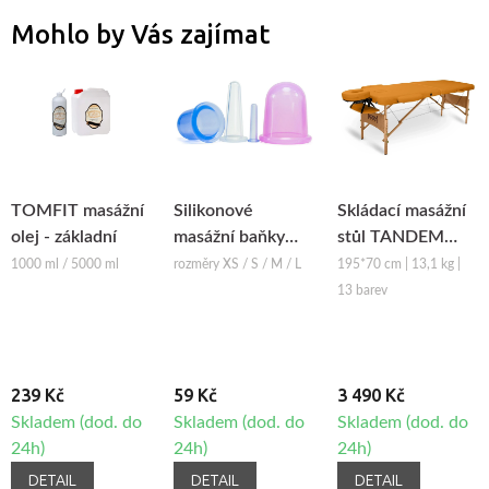
Mohlo by Vás zajímat
TOMFIT masážní
Silikonové
Skládací masážní
olej - základní
masážní baňky
stůl TANDEM
Fabulo Bell
Basic-2
1000 ml / 5000 ml
rozměry XS / S / M / L
195*70 cm | 13,1 kg |
13 barev
239 Kč
59 Kč
3 490 Kč
Skladem (dod. do
Skladem (dod. do
Skladem (dod. do
24h)
24h)
24h)
DETAIL
DETAIL
DETAIL