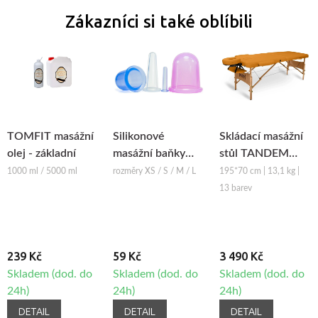
Zákazníci si také oblíbili
TOMFIT masážní
Silikonové
Skládací masážní
olej - základní
masážní baňky
stůl TANDEM
Fabulo Bell
Basic-2
1000 ml / 5000 ml
rozměry XS / S / M / L
195*70 cm | 13,1 kg |
13 barev
239 Kč
59 Kč
3 490 Kč
Skladem (dod. do
Skladem (dod. do
Skladem (dod. do
24h)
24h)
24h)
DETAIL
DETAIL
DETAIL