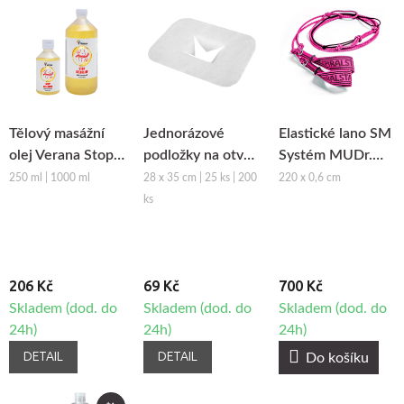
Tělový masážní
Jednorázové
Elastické lano SM
olej Verana Stop
podložky na otvor
Systém MUDr.
Celulitidě
obličeje z netkané
Smíšek - růžová
250 ml | 1000 ml
28 x 35 cm | 25 ks | 200
220 x 0,6 cm
textilie Fabulo
ks
206 Kč
69 Kč
700 Kč
Skladem (dod. do
Skladem (dod. do
Skladem (dod. do
24h)
24h)
24h)
DETAIL
DETAIL
Do košíku