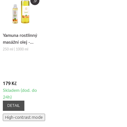
Yamuna rostlinný
masážní olej -
Pomeranč-
250 ml | 1000 ml
Skořice
179 Kč
Skladem (dod. do
24h)
DETAIL
High-contrast mode