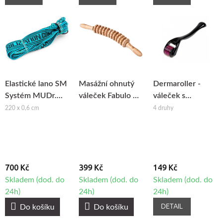
Elastické lano SM
Masážní ohnutý
Dermaroller -
Systém MUDr.
váleček Fabulo na
váleček s
Smíšek
maderoterapii
mikrojehlami
220 x 0,6 cm
4 druhy
700 Kč
399 Kč
149 Kč
Skladem (dod. do
Skladem (dod. do
Skladem (dod. do
24h)
24h)
24h)
DETAIL
Do košíku
Do košíku