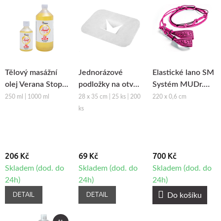
Tělový masážní
Jednorázové
Elastické lano SM
olej Verana Stop
podložky na otvor
Systém MUDr.
Celulitidě
obličeje z netkané
Smíšek - růžová
250 ml | 1000 ml
28 x 35 cm | 25 ks | 200
220 x 0,6 cm
textilie Fabulo
ks
206 Kč
69 Kč
700 Kč
Skladem (dod. do
Skladem (dod. do
Skladem (dod. do
24h)
24h)
24h)
DETAIL
DETAIL
Do košíku