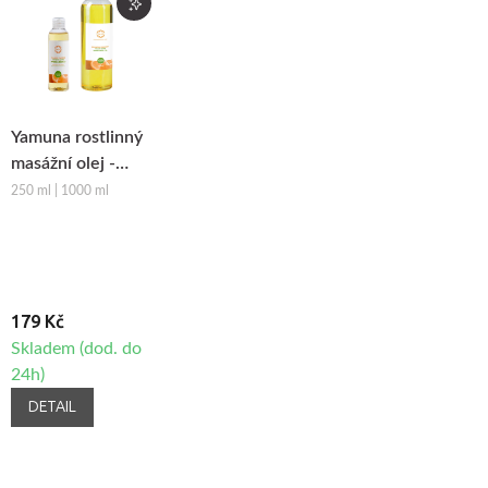
Yamuna rostlinný
masážní olej -
Pomeranč-
250 ml | 1000 ml
Skořice
179 Kč
Skladem (dod. do
24h)
DETAIL