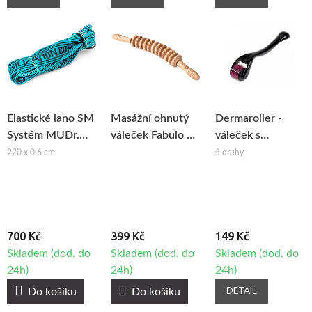
Elastické lano SM
Masážní ohnutý
Dermaroller -
Systém MUDr.
váleček Fabulo na
váleček s
Smíšek
maderoterapii
mikrojehlami
220 x 0,6 cm
4 druhy
700 Kč
399 Kč
149 Kč
Skladem (dod. do
Skladem (dod. do
Skladem (dod. do
24h)
24h)
24h)
DETAIL
Do košíku
Do košíku