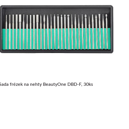
Sada frézek na nehty BeautyOne DBD-F, 30ks