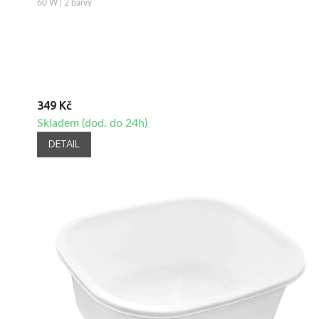
60 W | 2 barvy
349 Kč
Skladem (dod. do 24h)
DETAIL