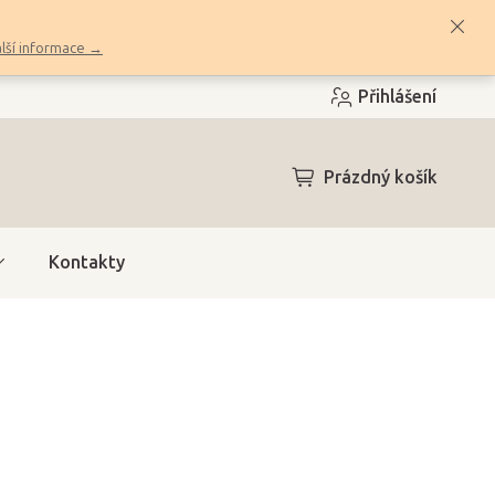
lší informace →
Přihlášení
NÁKUPNÍ
Prázdný košík
KOŠÍK
Kontakty
h)
(3 ks)