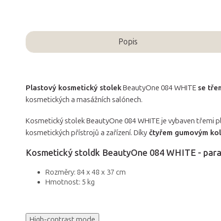
Popis
Plastový kosmetický stolek
BeautyOne 084 WHITE
se tře
kosmetických a masážních salónech.
Kosmetický stolek BeautyOne 084 WHITE je vybaven třemi p
kosmetických přístrojů a zařízení. Díky
čtyřem gumovým ko
Kosmetický stoldk BeautyOne 084 WHITE - para
Rozměry: 84 x 48 x 37 cm
Hmotnost: 5 kg
High-contrast mode