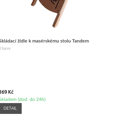
Skládací židle k masérskému stolu Tandem
3 barvy
869 Kč
Skladem (dod. do 24h)
DETAIL