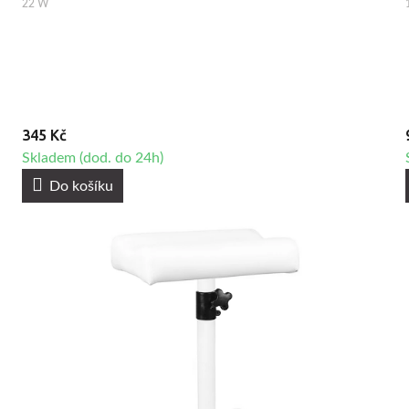
22 W
345 Kč
Skladem (dod. do 24h)
Do košíku