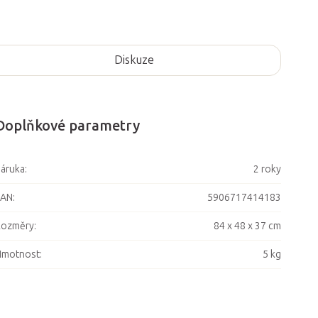
Diskuze
Doplňkové parametry
áruka
:
2 roky
EAN
:
5906717414183
Rozměry
:
84 x 48 x 37 cm
Hmotnost
:
5 kg