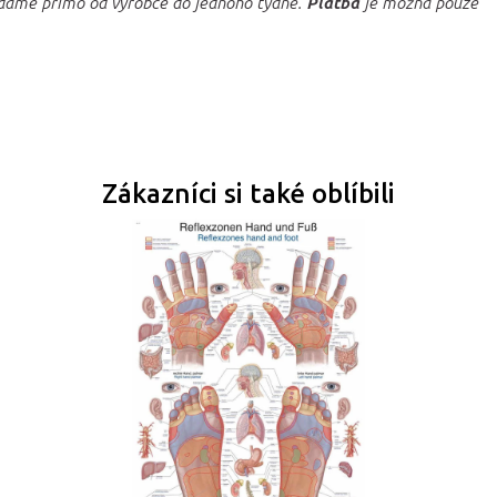
áme přímo od výrobce do jednoho týdne.
Platba
je možná pouze
Zákazníci si také oblíbili