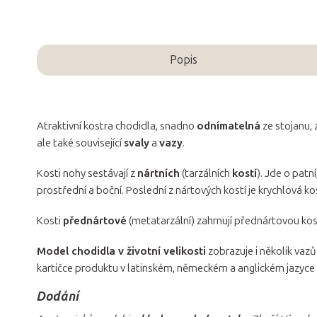
Popis
Atraktivní kostra chodidla, snadno
odnímatelná
ze stojanu,
ale také související
svaly
a
vazy
.
Kosti nohy sestávají z
nártních
(tarzálních
kostí
). Jde o patn
prostřední a boční. Poslední z nártových kostí je krychlová ko
Kosti
přednártové
(metatarzální) zahrnují přednártovou ko
Model chodidla v životní velikosti
zobrazuje i několik vazů
kartičce produktu v latinském, německém a anglickém jazyce a v
Dodání