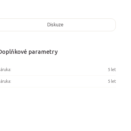
Diskuze
Doplňkové parametry
áruka
:
5 let
áruka
:
5 let