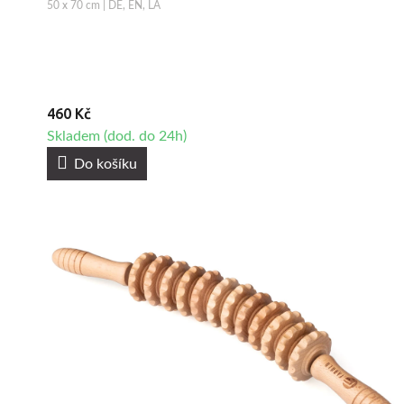
50 x 70 cm | DE, EN, LA
460 Kč
Skladem (dod. do 24h)
Do košíku