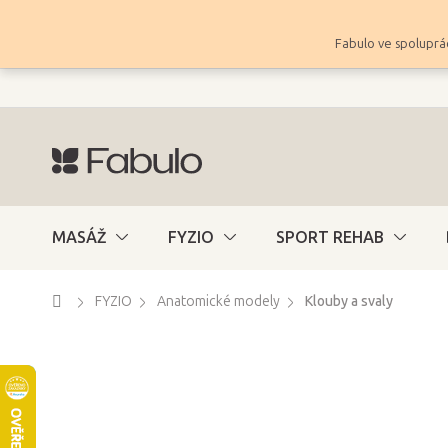
Přejít
na
Fabulo ve spoluprác
obsah
MASÁŽ
FYZIO
SPORT REHAB
Domů
FYZIO
Anatomické modely
Klouby a svaly