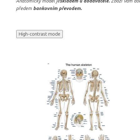
Anatomický model je
skladem u dodavatele.
Zboží Vám dod
předem
bankovním převodem.
High-contrast mode