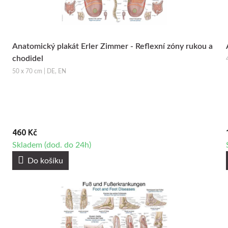
Anatomický plakát Erler Zimmer - Reflexní zóny rukou a
chodidel
50 x 70 cm | DE, EN
460 Kč
Skladem (dod. do 24h)
Do košíku