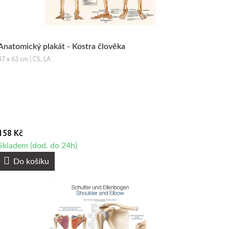
Anatomický plakát - Kostra člověka
47 x 63 cm | CS, LA
158 Kč
Skladem (dod. do 24h)
Do košíku