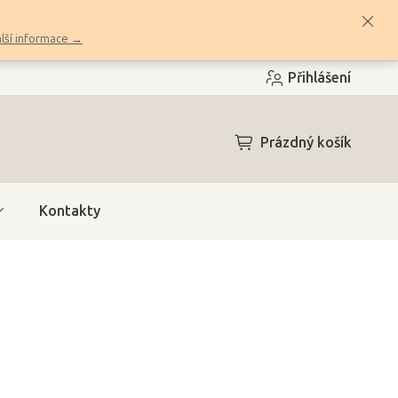
lší informace →
Přihlášení
NÁKUPNÍ
Prázdný košík
KOŠÍK
Kontakty
e (4 dny)