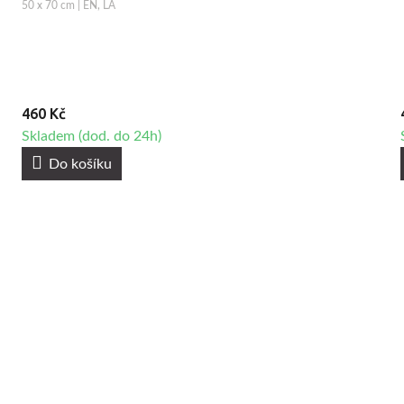
50 x 70 cm | EN, LA
460 Kč
Skladem (dod. do 24h)
Do košíku