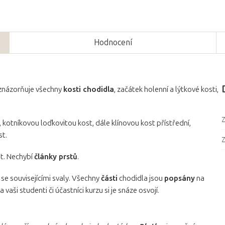
Hodnocení
 znázorňuje všechny
kosti chodidla
, začátek holenní a lýtkové kosti,
Z
í, kotníkovou loďkovitou kost, dále klínovou kost přístřední,
st.
Z
st. Nechybí
články prstů
.
 se souvisejícími svaly. Všechny
části
chodidla jsou
popsány
na
aši studenti či účastníci kurzu si je snáze osvojí.