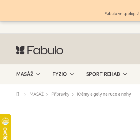
Přejít
na
Fabulo ve spoluprác
obsah
MASÁŽ
FYZIO
SPORT REHAB
Domů
MASÁŽ
Přípravky
Krémy a gely na ruce a nohy