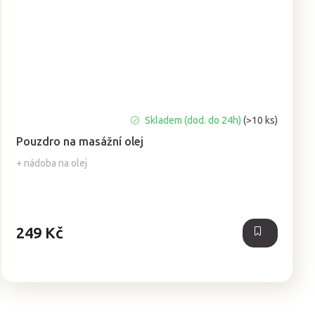
Průměrné
Skladem (dod. do 24h)
(>10 ks)
hodnocení
Pouzdro na masážní olej
produktu
je
+ nádoba na olej
5,0
z
5
hvězdiček.
249 Kč