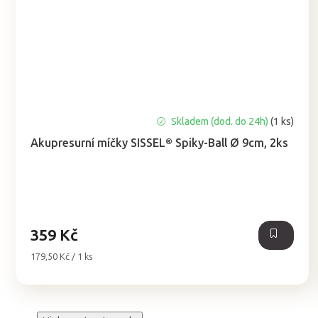
Skladem (dod. do 24h)
(1 ks)
Akupresurní míčky SISSEL® Spiky-Ball Ø 9cm, 2ks
359 Kč
Měrná
179,50 Kč / 1 ks
cena: