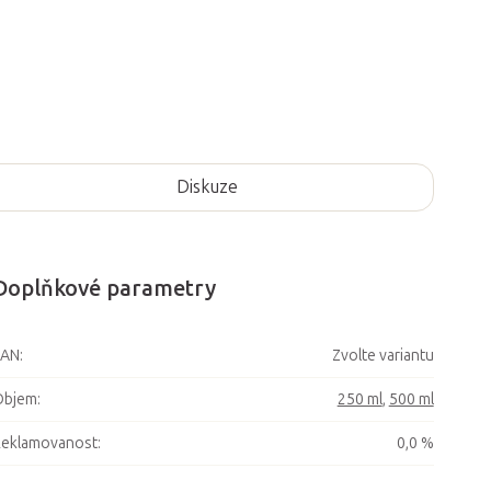
Diskuze
Doplňkové parametry
EAN
:
Zvolte variantu
Objem
:
250 ml
,
500 ml
Reklamovanost
:
0,0 %