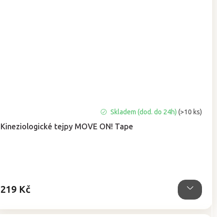
Průměrné
Skladem (dod. do 24h)
(>10 ks)
hodnocení
Kineziologické tejpy MOVE ON! Tape
produktu
je
5,0
z
5
hvězdiček.
219 Kč