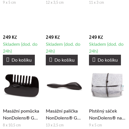
Sha ploutev -
Sha ryba -
Sha ve tvaru S -
9 x 5 cm
12 x 3,5 cm
11 x 3 cm
Aventurín
Aventurín
Aventurín
249 Kč
249 Kč
249 Kč
Skladem (dod. do
Skladem (dod. do
Skladem (dod. do
24h)
24h)
24h)
Do košíku
Do košíku
Do košíku
Masážní pomůcka
Masážní palička
Plstěný sáček
NonDolens® Gua
NonDolens® Gua
NonDolens® na
Sha hřeben -
Sha - Buvolí roh
Gua Sha pomůcky
8 x 10,5 cm
13 x 2,5 cm
9 x 5 cm