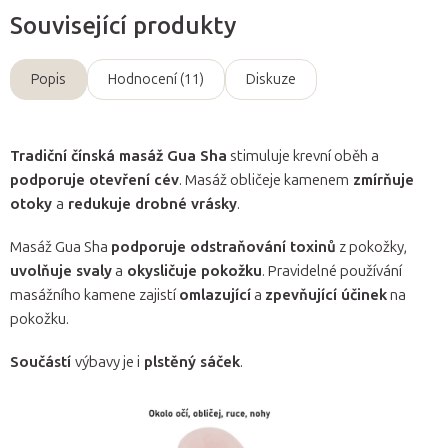
Související produkty
Popis
Hodnocení (11)
Diskuze
Tradiční čínská masáž Gua Sha
stimuluje krevní oběh a
podporuje otevření cév
. Masáž obličeje kamenem
zmírňuje
otoky
a
redukuje drobné vrásky
.
Masáž Gua Sha
podporuje odstraňování toxinů
z pokožky,
uvolňuje svaly
a
okysličuje pokožku
. Pravidelné používání
masážního kamene zajistí
omlazující
a
zpevňující účinek
na
pokožku.
Součástí
výbavy je i
plstěný sáček
.