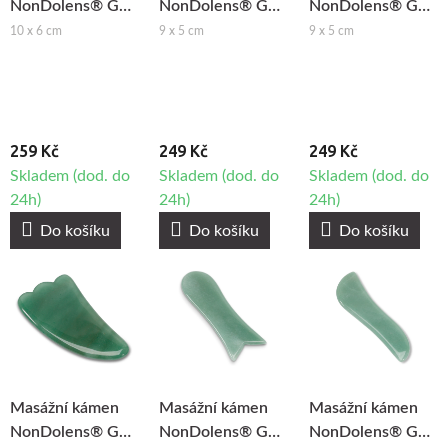
NonDolens® Gua
NonDolens® Gua
NonDolens® Gua
Sha obdélník -
Sha srdce -
Sha ploutev -
10 x 6 cm
9 x 5 cm
9 x 5 cm
Růženín
Aventurín
Růženín
259 Kč
249 Kč
249 Kč
Skladem (dod. do
Skladem (dod. do
Skladem (dod. do
24h)
24h)
24h)
Do košíku
Do košíku
Do košíku
Masážní kámen
Masážní kámen
Masážní kámen
NonDolens® Gua
NonDolens® Gua
NonDolens® Gua