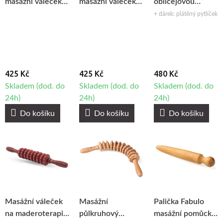
masážní váleček
masážní váleček
obličejovou
na obličej a gua
na obličej a gua
maderoterapii
+ dárek: plátěný pytlíček
sha masážní
sha masážní
Fabulo Gua Sha
kámen - Růženín
kámen - Jadeit
Set, 3ks
425 Kč
425 Kč
480 Kč
Skladem (dod. do
Skladem (dod. do
Skladem (dod. do
24h)
24h)
24h)
Do košíku
Do košíku
Do košíku
Masážní váleček
Masážní
Palička Fabulo
na maderoterapii
půlkruhový
masážní pomůcka