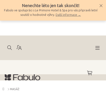
Přejít
Nenechte léto jen tak skončit!
na
Fabulo ve spolupráci s Le Primore Hotel & Spa pro vás připravili letní
obsah
soutěž o hodnotné výhry.
Další informace →
NÁKUPNÍ
KOŠÍK
Domů
MASÁŽ