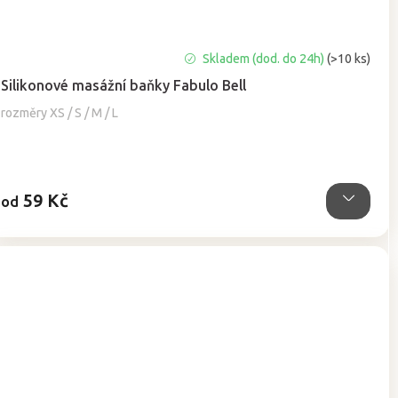
Průměrné
Skladem (dod. do 24h)
(>10 ks)
hodnocení
Silikonové masážní baňky Fabulo Bell
produktu
je
rozměry XS / S / M / L
5,0
z
5
hvězdiček.
59 Kč
od