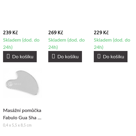
Buvolí roh
239 Kč
269 Kč
229 Kč
Skladem (dod. do
Skladem (dod. do
Skladem (dod. do
24h)
24h)
24h)
Do košíku
Do košíku
Do košíku
Masážní pomůčka
Fabulo Gua Sha z
nerezavějící oceli
0,4 x 5,5 x 8,5 cm