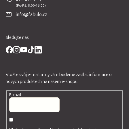
a
t
info@fabulo.cz
í
Sledujte nás
Vložte svůj e-mail a my vám budeme zasílat informace o
nových produktech na našem e-shopu.
E-mail