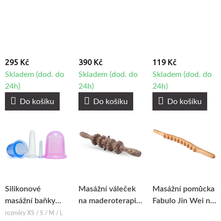
Fabulo RedRoll
váleček Fabulo na
na maderoterapii
maderoterapii
295 Kč
390 Kč
119 Kč
Skladem (dod. do
Skladem (dod. do
Skladem (dod. do
24h)
24h)
24h)
Do košíku
Do košíku
Do košíku
Silikonové
Masážní váleček
Masážní pomůcka
masážní baňky
na maderoterapii
Fabulo Jin Wei na
Fabulo Bell
Fabulo Cyclone
maderoterapii
rozměry XS / S / M / L