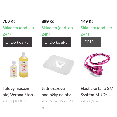
700 Kč
399 Kč
149 Kč
Skladem (dod. do
Skladem (dod. do
Skladem (dod. do
24h)
24h)
24h)
DETAIL
Do košíku
Do košíku
Tělový masážní
Jednorázové
Elastické lano SM
olej Verana Stop
podložky na otvor
Systém MUDr.
Celulitidě
obličeje z netkané
Smíšek - růžová
250 ml | 1000 ml
28 x 35 cm | 25 ks | 200
220 x 0,6 cm
textilie Fabulo
ks