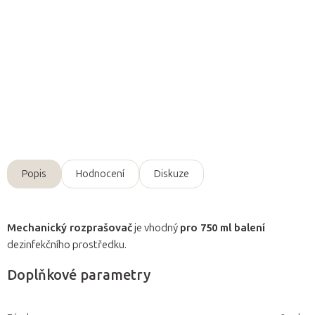
Položka byla vyprodána…
Mechanický rozprašovač
Ecolab umožňuje
snadnější
aplikaci
750 ml dezinfekčního prostředku.
Detailní informace
Zeptat se
Popis
Hodnocení
Diskuze
Mechanický rozprašovač
je vhodný
pro 750 ml balení
dezinfekčního prostředku.
Doplňkové parametry