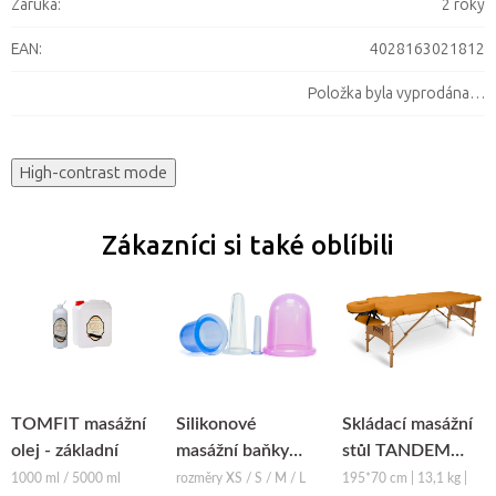
Záruka
:
2 roky
EAN
:
4028163021812
Položka byla vyprodána…
High-contrast mode
Zákazníci si také oblíbili
TOMFIT masážní
Silikonové
Skládací masážní
olej - základní
masážní baňky
stůl TANDEM
Fabulo Bell
Basic-2
1000 ml / 5000 ml
rozměry XS / S / M / L
195*70 cm | 13,1 kg |