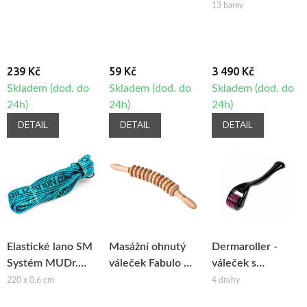
13 barev
239 Kč
59 Kč
3 490 Kč
Skladem (dod. do
Skladem (dod. do
Skladem (dod. do
24h)
24h)
24h)
DETAIL
DETAIL
DETAIL
Elastické lano SM
Masážní ohnutý
Dermaroller -
Systém MUDr.
váleček Fabulo na
váleček s
Smíšek
maderoterapii
mikrojehlami
220 x 0,6 cm
4 druhy