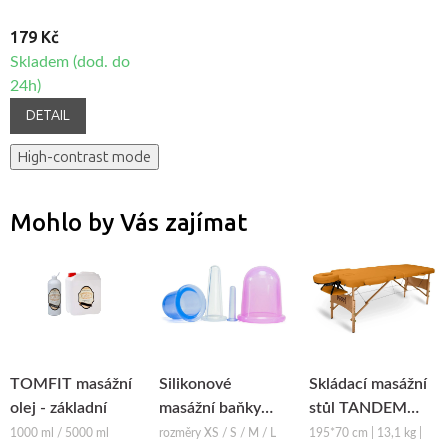
179 Kč
Skladem (dod. do
24h)
DETAIL
High-contrast mode
Mohlo by Vás zajímat
TOMFIT masážní
Silikonové
Skládací masážní
olej - základní
masážní baňky
stůl TANDEM
Fabulo Bell
Basic-2
1000 ml / 5000 ml
rozměry XS / S / M / L
195*70 cm | 13,1 kg |