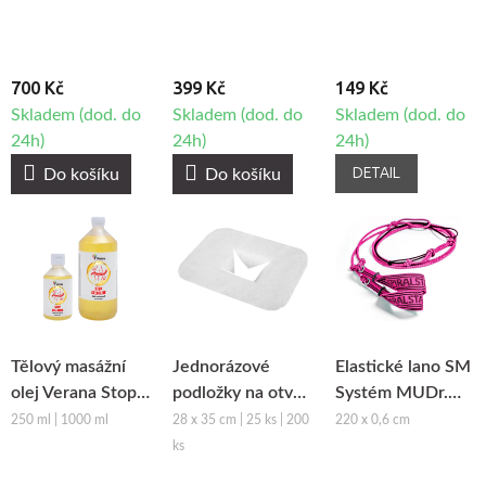
700 Kč
399 Kč
149 Kč
Skladem (dod. do
Skladem (dod. do
Skladem (dod. do
24h)
24h)
24h)
DETAIL
Do košíku
Do košíku
Tělový masážní
Jednorázové
Elastické lano SM
olej Verana Stop
podložky na otvor
Systém MUDr.
Celulitidě
obličeje z netkané
Smíšek - růžová
250 ml | 1000 ml
28 x 35 cm | 25 ks | 200
220 x 0,6 cm
textilie Fabulo
ks