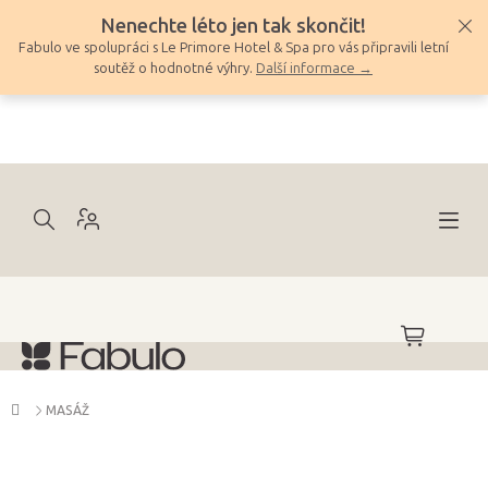
Přejít
Nenechte léto jen tak skončit!
na
Fabulo ve spolupráci s Le Primore Hotel & Spa pro vás připravili letní
obsah
soutěž o hodnotné výhry.
Další informace →
NÁKUPNÍ
KOŠÍK
Domů
MASÁŽ