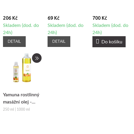
206 Kč
69 Kč
700 Kč
Skladem (dod. do
Skladem (dod. do
Skladem (dod. do
24h)
24h)
24h)
DETAIL
DETAIL
Do košíku
Yamuna rostlinný
masážní olej -
Pomeranč-
250 ml | 1000 ml
Skořice