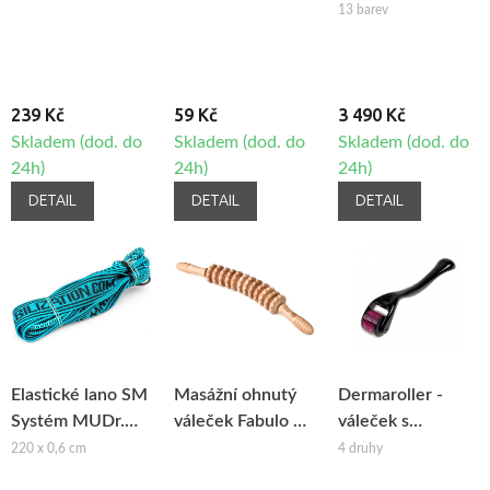
13 barev
239 Kč
59 Kč
3 490 Kč
Skladem (dod. do
Skladem (dod. do
Skladem (dod. do
24h)
24h)
24h)
DETAIL
DETAIL
DETAIL
Elastické lano SM
Masážní ohnutý
Dermaroller -
Systém MUDr.
váleček Fabulo na
váleček s
Smíšek
maderoterapii
mikrojehlami
220 x 0,6 cm
4 druhy