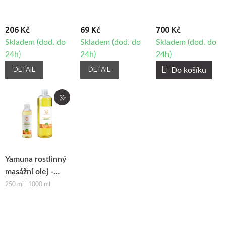
206 Kč
69 Kč
700 Kč
Skladem (dod. do
Skladem (dod. do
Skladem (dod. do
24h)
24h)
24h)
DETAIL
DETAIL
Do košíku
Yamuna rostlinný
masážní olej -
Pomeranč-
250 ml | 1000 ml
Skořice