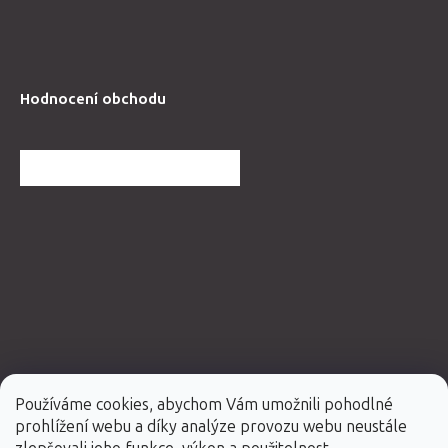
Hodnocení obchodu
DALŠÍ HODNOCENÍ OBCHODU
Používáme cookies, abychom Vám umožnili pohodlné
prohlížení webu a díky analýze provozu webu neustále
Vytvořil Shoptet Premium