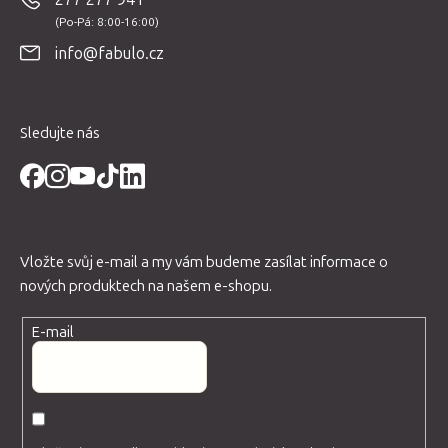
k
a
y
t
v
info@fabulo.cz
í
ý
p
i
Sledujte nás
s
u
Vložte svůj e-mail a my vám budeme zasílat informace o
nových produktech na našem e-shopu.
E-mail