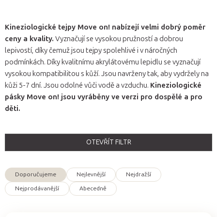
Kineziologické tejpy Move on! nabízejí velmi dobrý poměr
ceny a kvality.
Vyznačují se vysokou pružností a dobrou
lepivostí, díky čemuž jsou tejpy spolehlivé i v náročných
podmínkách. Díky kvalitnímu akrylátovému lepidlu se vyznačují
vysokou kompatibilitou s kůží. Jsou navrženy tak, aby vydržely na
kůži 5-7 dní. Jsou odolné vůči vodě a vzduchu.
Kineziologické
pásky Move on! jsou vyráběny ve verzi pro dospělé a pro
děti.
OTEVŘÍT FILTR
Doporučujeme
Nejlevnější
Nejdražší
Ř
Nejprodávanější
Abecedně
a
z