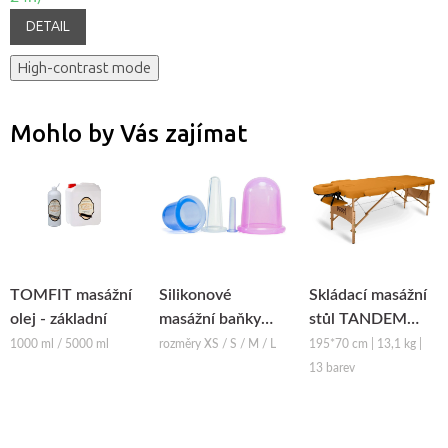
DETAIL
High-contrast mode
Mohlo by Vás zajímat
TOMFIT masážní
Silikonové
Skládací masážní
olej - základní
masážní baňky
stůl TANDEM
Fabulo Bell
Basic-2
1000 ml / 5000 ml
rozměry XS / S / M / L
195*70 cm | 13,1 kg |
13 barev