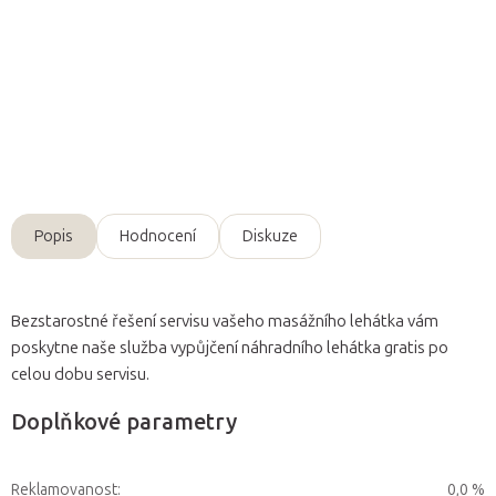
Přidat do košíku
Detailní informace
Zeptat se
Popis
Hodnocení
Diskuze
Bezstarostné řešení servisu vašeho masážního lehátka vám
poskytne naše služba vypůjčení náhradního lehátka gratis po
celou dobu servisu.
Doplňkové parametry
Reklamovanost
:
0,0 %