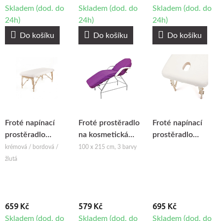
Skladem (dod. do
Skladem (dod. do
Skladem (dod. do
24h)
24h)
24h)
Do košíku
Do košíku
Do košíku
Froté napínací
Froté prostěradlo
Froté napínací
prostěradlo
na kosmetická
prostěradlo
Wuwei
lehátka
Wuwei s otvorem
krémová / bordová /
100 x 215 cm, 3 barvy
WellTouch na
Beautyfor®
na obličej
žlutá
masážní stůl
659 Kč
579 Kč
695 Kč
Skladem (dod. do
Skladem (dod. do
Skladem (dod. do