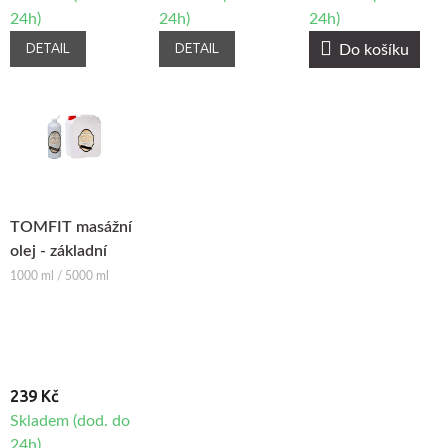
24h)
24h)
24h)
DETAIL
DETAIL
Do košíku
TOMFIT masážní
olej - základní
1000 ml / 5000 ml
239 Kč
Skladem (dod. do
24h)