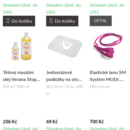
Skladem (dod. do
Skladem (dod. do
Skladem (dod. do
24h)
24h)
24h)
DETAIL
Do košíku
Do košíku
Tělový masážní
Jednorázové
Elastické lano SM
olej Verana Stop
podložky na otvor
Systém MUDr.
Celulitidě
obličeje z netkané
Smíšek - růžová
250 ml | 1000 ml
28 x 35 cm | 25 ks | 200
220 x 0,6 cm
textilie Fabulo
ks
206 Kč
69 Kč
700 Kč
Skladem (dod. do
Skladem (dod. do
Skladem (dod. do