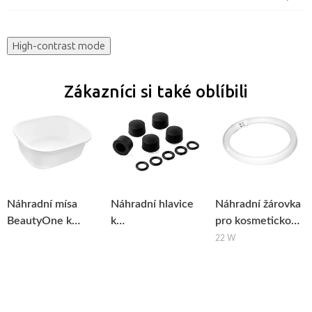
High-contrast mode
Zákazníci si také oblíbili
Náhradní mísa
Náhradní hlavice
Náhradní žárovka
BeautyOne k
k
pro kosmetickou
pedikérské
chiropraktickému
lampu BeautyOne
22 W
vaničce
aktivátoru, 5ks
S4