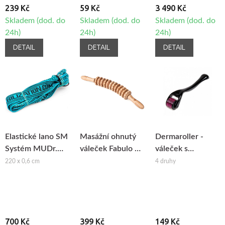
239 Kč
59 Kč
3 490 Kč
Skladem (dod. do
Skladem (dod. do
Skladem (dod. do
24h)
24h)
24h)
DETAIL
DETAIL
DETAIL
Elastické lano SM
Masážní ohnutý
Dermaroller -
Systém MUDr.
váleček Fabulo na
váleček s
Smíšek
maderoterapii
mikrojehlami
220 x 0,6 cm
4 druhy
700 Kč
399 Kč
149 Kč