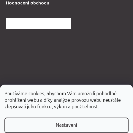
Hodnocení obchodu
DALŠÍ HODNOCENÍ OBCHODU
Používáme cookies, abychom Vám umožnili pohodlné
prohlížení webu a díky analýze provozu webu neustále
Vytvořil Shoptet Premium
zlepšovali jeho funkce, výkon a použitelnost.
Copyright 2026
Fabulo.cz
. Všechna práva vyhrazena.
Nastavení