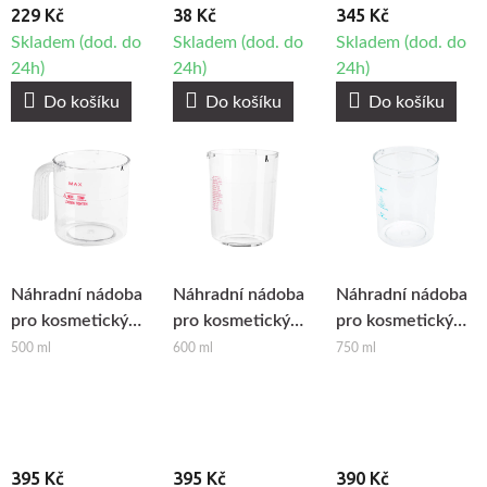
229 Kč
38 Kč
345 Kč
Skladem (dod. do
Skladem (dod. do
Skladem (dod. do
24h)
24h)
24h)
Do košíku
Do košíku
Do košíku
Náhradní nádoba
Náhradní nádoba
Náhradní nádoba
pro kosmetický
pro kosmetický
pro kosmetický
napařovač
napařovač
napařovač
500 ml
600 ml
750 ml
BeautyOne F-17
Giovanni D-008 a
Giovanni D-20 a
D-09
D-21
395 Kč
395 Kč
390 Kč