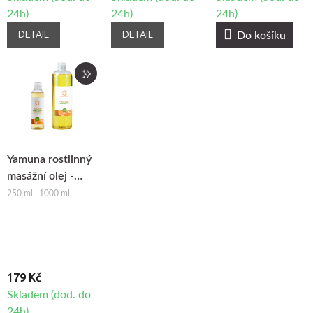
24h)
24h)
24h)
DETAIL
DETAIL
Do košíku
Yamuna rostlinný
masážní olej -
Pomeranč-
250 ml | 1000 ml
Skořice
179 Kč
Skladem (dod. do
24h)