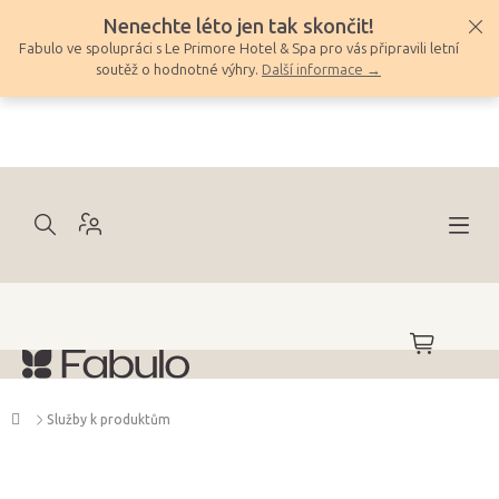
Přejít
Nenechte léto jen tak skončit!
na
Fabulo ve spolupráci s Le Primore Hotel & Spa pro vás připravili letní
obsah
soutěž o hodnotné výhry.
Další informace →
NÁKUPNÍ
KOŠÍK
Domů
Služby k produktům