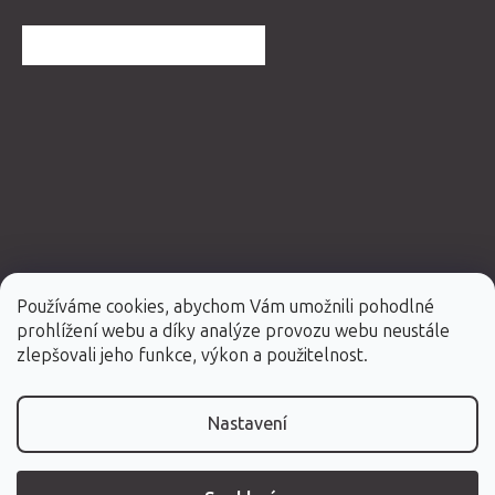
DALŠÍ HODNOCENÍ OBCHODU
Používáme cookies, abychom Vám umožnili pohodlné
prohlížení webu a díky analýze provozu webu neustále
Vytvořil Shoptet Premium
zlepšovali jeho funkce, výkon a použitelnost.
Copyright 2026
Fabulo.cz
. Všechna práva vyhrazena.
Nastavení