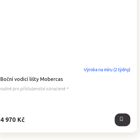
Výroba na míru (2 týdny)
Boční vodicí lišty Mobercas
nutné pro příslušenství označené *
4 970 Kč