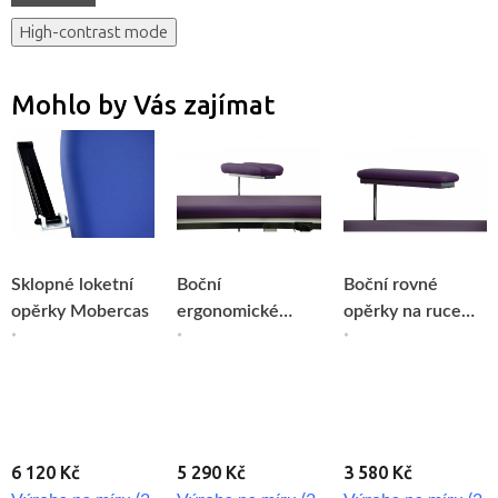
High-contrast mode
Mohlo by Vás zajímat
Sklopné loketní
Boční
Boční rovné
opěrky Mobercas
ergonomické
opěrky na ruce
opěrky na ruce
Mobercas
*
*
*
Mobercas
6 120 Kč
5 290 Kč
3 580 Kč