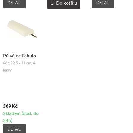
DETAIL
DETAIL
Do košíku
Půlválec Fabulo
66 x 22,5 x 11 cm, 4
barvy
569 Kč
Skladem (dod. do
24h)
DETAIL