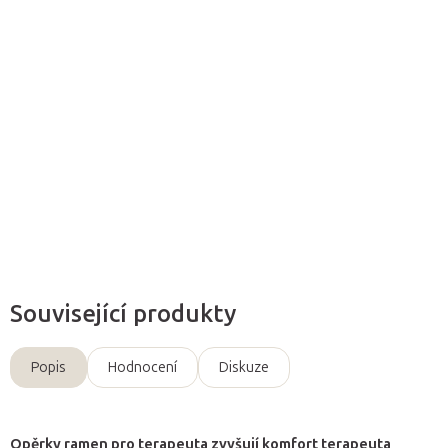
Přidat do košíku
Přídavné opěrky slouží na podporu ramen terapeuta.
Detailní informace
Zeptat se
Související produkty
Popis
Hodnocení
Diskuze
Opěrky ramen pro terapeuta zvyšují komfort terapeuta