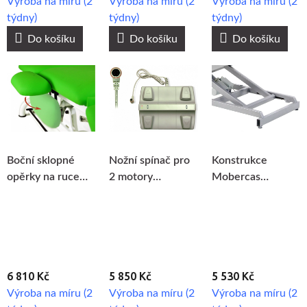
Výroba na míru (2
Výroba na míru (2
Výroba na míru (2
týdny)
týdny)
týdny)
Do košíku
Do košíku
Do košíku
Boční sklopné
Nožní spínač pro
Konstrukce
opěrky na ruce
2 motory
Mobercas
Mobercas
Mobercas
stříbrná
6 810 Kč
5 850 Kč
5 530 Kč
Výroba na míru (2
Výroba na míru (2
Výroba na míru (2