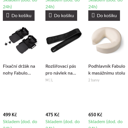
Skladem (dod. do
Skladem (dod. do
Skladem (dod. do
24h)
24h)
24h)
Do košíku
Do košíku
Do košíku
Fixační držák na
Rozšiřovací pás
Podhlavník Fabulo
nohy Fabulo
pro návlek na
k masážnímu stolu
Althera 1, 2ks
nohu Fabulo
M | L
2 barvy
AirGo 6, 2ks
499 Kč
475 Kč
650 Kč
Skladem (dod. do
Skladem (dod. do
Skladem (dod. do