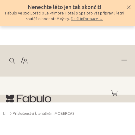
Přejít
Nenechte léto jen tak skončit!
na
Fabulo ve spolupráci s Le Primore Hotel & Spa pro vás připravili letní
obsah
soutěž o hodnotné výhry.
Další informace →
NÁKUPNÍ
KOŠÍK
Domů
Příslušenství k lehátkům MOBERCAS