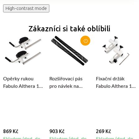
High-contrast mode
Zákazníci si také oblíbili
Opěrky rukou
Rozšiřovací pás
Fixační držák
Fabulo Althera 1,
pro návlek na
Fabulo Althera 1,
2ks
nohu CarePump
2ks
Expert8, 2ks
869 Kč
903 Kč
269 Kč