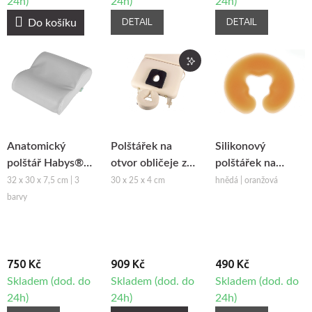
24h)
24h)
24h)
DETAIL
DETAIL
Do košíku
Anatomický
Polštářek na
Silikonový
polštář Habys®
otvor obličeje z
polštářek na
Satin Comfort
paměťové pěny
podhlavník Fabulo
32 x 30 x 7,5 cm | 3
30 x 25 x 4 cm
hnědá | oranžová
barvy
750 Kč
909 Kč
490 Kč
Skladem (dod. do
Skladem (dod. do
Skladem (dod. do
24h)
24h)
24h)