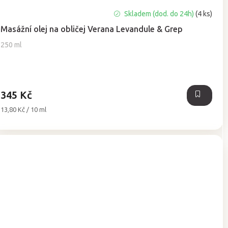
Průměrné
Skladem (dod. do 24h)
(4 ks)
hodnocení
Masážní olej na obličej Verana Levandule & Grep
produktu
je
250 ml
5,0
z
5
hvězdiček.
345 Kč
Měrná
13,80 Kč / 10 ml
cena: