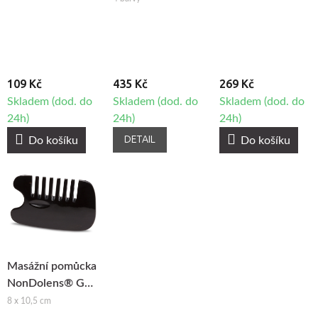
- set, 4ks
109 Kč
435 Kč
269 Kč
Skladem (dod. do
Skladem (dod. do
Skladem (dod. do
24h)
24h)
24h)
DETAIL
Do košíku
Do košíku
Masážní pomůcka
NonDolens® Gua
Sha hřeben -
8 x 10,5 cm
Buvolí roh