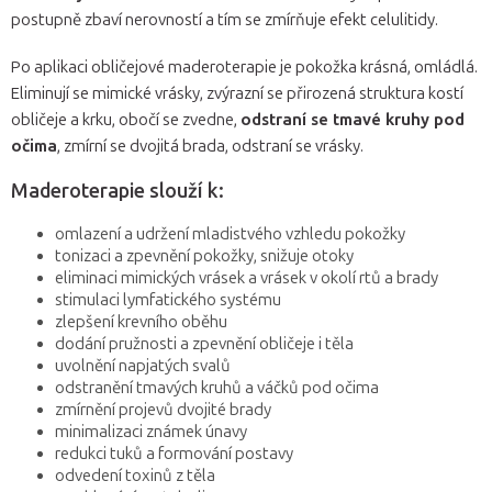
postupně zbaví nerovností a tím se zmírňuje efekt celulitidy.
Po aplikaci obličejové maderoterapie je pokožka krásná, omládlá.
Eliminují se mimické vrásky, zvýrazní se přirozená struktura kostí
obličeje a krku, obočí se zvedne,
odstraní se tmavé kruhy pod
očima
, zmírní se dvojitá brada, odstraní se vrásky.
Maderoterapie slouží k:
omlazení a udržení mladistvého vzhledu pokožky
tonizaci a zpevnění pokožky, snižuje otoky
eliminaci mimických vrásek a vrásek v okolí rtů a brady
stimulaci lymfatického systému
zlepšení krevního oběhu
dodání pružnosti a zpevnění obličeje i těla
uvolnění napjatých svalů
odstranění tmavých kruhů a váčků pod očima
zmírnění projevů dvojité brady
minimalizaci známek únavy
redukci tuků a formování postavy
odvedení toxinů z těla