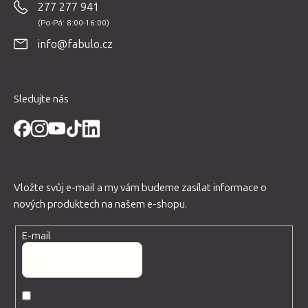
277 277 941
a
t
info@fabulo.cz
í
Sledujte nás
Vložte svůj e-mail a my vám budeme zasílat informace o
nových produktech na našem e-shopu.
E-mail