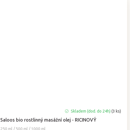
Průměrné
Skladem (dod. do 24h)
(3 ks)
hodnocení
Saloos bio rostlinný masážní olej - RICINOVÝ
produktu
je
250 ml / 500 ml / 1000 ml