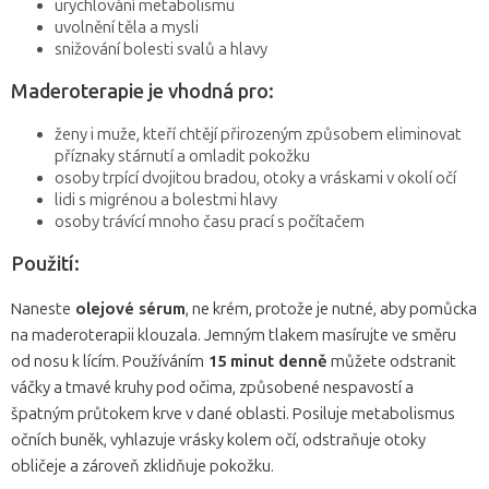
urychlování metabolismu
uvolnění těla a mysli
snižování bolesti svalů a hlavy
Maderoterapie je vhodná pro:
ženy i muže, kteří chtějí přirozeným způsobem eliminovat
příznaky stárnutí a omladit pokožku
osoby trpící dvojitou bradou, otoky a vráskami v okolí očí
lidi s migrénou a bolestmi hlavy
osoby trávící mnoho času prací s počítačem
Použití:
Naneste
olejové sérum
, ne krém, protože je nutné, aby pomůcka
na maderoterapii klouzala. Jemným tlakem masírujte ve směru
od nosu k lícím. Používáním
15 minut denně
můžete odstranit
váčky a tmavé kruhy pod očima, způsobené nespavostí a
špatným průtokem krve v dané oblasti. Posiluje metabolismus
očních buněk, vyhlazuje vrásky kolem očí, odstraňuje otoky
obličeje a zároveň zklidňuje pokožku.