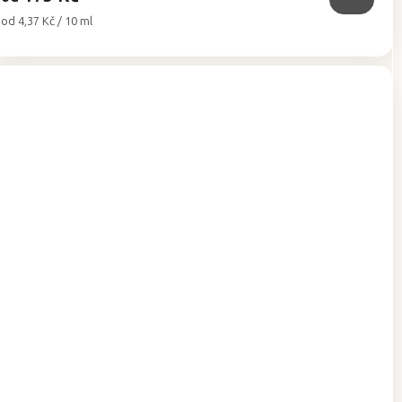
Měrná
od 4,37 Kč / 10 ml
cena: