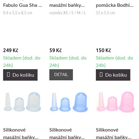
Fabulo Gua Sha z
masážní baňky
pomůcka Bodhi
nerezavějící oceli
Fabulo Bell
Gua Sha
0,4 x 5,5 x 8,5 cm
rozměry XS / S / M / L
11 x 5,5 cm
249 Kč
59 Kč
150 Kč
Skladem (dod. do
Skladem (dod. do
Skladem (dod. do
24h)
24h)
24h)
DETAIL
Do košíku
Do košíku
Silikonové
Silikonové
Silikonové
masážní baňky
masážní baňky
masážní baňky