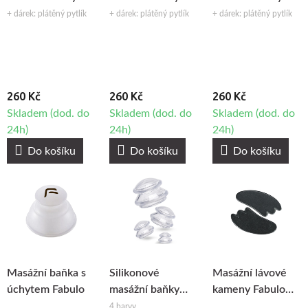
Fabulo sada -
Fabulo sada -
Fabulo sada -
+ dárek: plátěný pytlík
+ dárek: plátěný pytlík
+ dárek: plátěný pytlík
průhledné, 3ks
modré, 3ks
fialové, 3ks
260 Kč
260 Kč
260 Kč
Skladem (dod. do
Skladem (dod. do
Skladem (dod. do
24h)
24h)
24h)
Do košíku
Do košíku
Do košíku
Masážní baňka s
Silikonové
Masážní lávové
úchytem Fabulo
masážní baňky
kameny Fabulo
Fabulo Mushroom
Gua Sha, 2ks
4 barvy