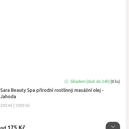
Průměrné
Skladem (dod. do 24h)
(8 ks)
hodnocení
Sara Beauty Spa přírodní rostlinný masážní olej -
produktu
Jahoda
je
5,0
250 ml | 1000 ml
z
5
hvězdiček.
175 Kč
od