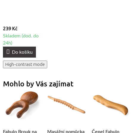
239 Kč
Skladem (dod. do
24h)
Do košíku
High-contrast mode
Mohlo by Vás zajímat
Fabulo Brouk na
Masážní pomůcka
Čepel Fabulo