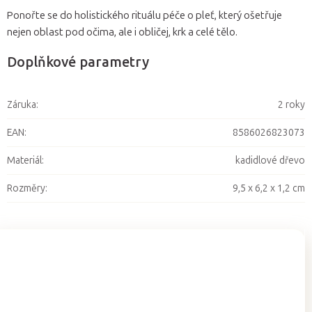
Ponořte se do holistického rituálu péče o pleť, který ošetřuje
nejen oblast pod očima, ale i obličej, krk a celé tělo.
Doplňkové parametry
Záruka
:
2 roky
EAN
:
8586026823073
Materiál
:
kadidlové dřevo
Rozměry
:
9,5 x 6,2 x 1,2 cm