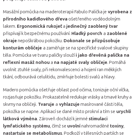
Masážní pomůcka na maderoterapii Fabulo Palička je
vyrobena z
přírodního kadidlového dřeva
ošetřeného voděodolným
lakem.
Ergonomická rukojeť
a
jedinečný zaoblený tvar
přispívají k bezpečnému používání.
Hladký povrch
a
zaoblené
okraje
nepoškrábou pokožku.
Dokonale se přizpůsobuje
konturám obličeje
a zaměřuje se na specifické svalové skupiny
těla. Pomůcka ve tvaru paličky slouží
i jako dřevěná palička na
reflexní masáž nohou
a
na napjaté svaly obličeje
. Pomáhá
uvolnit ztuhlé svaly, při rekonvalescenci a hojení ran měkkých
tkání, odbourává celulitidu, zmírňuje bolesti svalů a hlavy.
Madero pomůcka ošetřuje oblast pod očima, tonizuje oční víčka,
rozjasňuje pokožku. Prokazatelně redukuje vrásky a tmavé kruhy a
skvrny na obličeji.
Tvaruje
a
vyhlazuje
masírované části těla,
pokožka se napne. Aplikací se dané místo prokrví a tím se
urychlí
látková výměna
. Zároveň dochází k jemné
stimulaci
lymfatického systému
, čímž se
uvolní
nahromaděné
toxiny
,
nastartuje se metabolismus
. Podkoží v tělesných partiích se