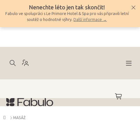
Přejít
Nenechte léto jen tak skončit!
na
Fabulo ve spolupráci s Le Primore Hotel & Spa pro vás připravili letní
obsah
soutěž o hodnotné výhry.
Další informace →
NÁKUPNÍ
KOŠÍK
Domů
MASÁŽ