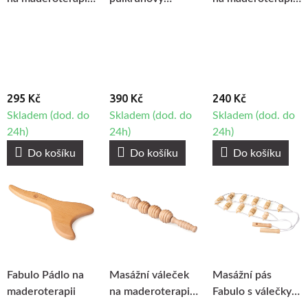
Fabulo RedRoll
váleček Fabulo na
Fabulo Cyclone
maderoterapii
295 Kč
390 Kč
240 Kč
Skladem (dod. do
Skladem (dod. do
Skladem (dod. do
24h)
24h)
24h)
Do košíku
Do košíku
Do košíku
Fabulo Pádlo na
Masážní váleček
Masážní pás
maderoterapii
na maderoterapii
Fabulo s válečky