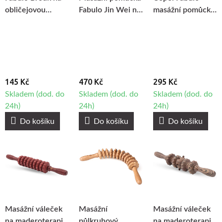
obličejovou
Fabulo Jin Wei na
masážní pomůcka
maderoterapii
maderoterapii
na maderoterapii
145 Kč
470 Kč
295 Kč
Skladem (dod. do
Skladem (dod. do
Skladem (dod. do
24h)
24h)
24h)
Do košíku
Do košíku
Do košíku
Masážní váleček
Masážní
Masážní váleček
na maderoterapii
půlkruhový
na maderoterapii