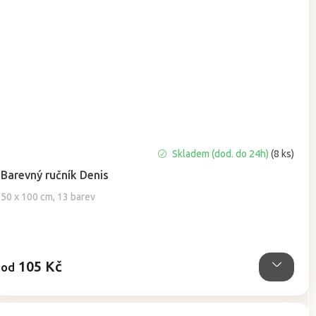
Průměrné
Skladem (dod. do 24h)
(8 ks)
hodnocení
Barevný ručník Denis
produktu
je
50 x 100 cm, 13 barev
5,0
z
5
hvězdiček.
105 Kč
od