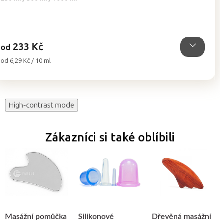
5,0
z
5
hvězdiček.
233 Kč
od
Měrná
od 6,29 Kč / 10 ml
cena:
High-contrast mode
Zákazníci si také oblíbili
Masážní pomůčka
Silikonové
Dřevěná masážní