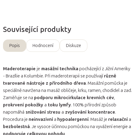
Související produkty
Popis
Hodnocení
Diskuze
Maderoterapie
je
masážní technika
pocházející z Jižní Ameriky
- Brazílie a Kolumbie. Při maderoterapii se používají
různě
tvarované nástroje z přírodního dřeva
. Masážní pomůcka je
speciálně navržena na masáž obličeje, krku, ramen, chodidel a zad.
Zaměřuje se na
podporu mikrocirkulace krevních cév
,
prokrvení pokožky
a
toku lymfy
. 100% přírodní způsob
napomáhá
snižování stresu
a
zvyšování koncentrace
.
Procedura je
neinvazivní
a
hypoalergenní
. Masáž je
relaxační
a
bezbolestná
. Je vysoce účinnou pomůckou na vyvážení energie a
podporuje celkovou pohodu
.